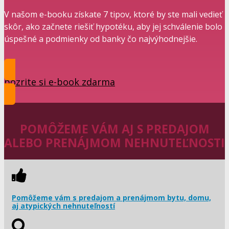
V našom e-booku získate 7 tipov, ktoré by ste mali vedieť
skôr, ako začnete riešiť hypotéku, aby jej schválenie bolo
úspešné a podmienky od banky čo najvýhodnejšie.
pozrite si e-book zdarma
POMÔŽEME VÁM AJ S PREDAJOM
ALEBO PRENÁJMOM NEHNUTEĽNOSTI
Pomôžeme vám s predajom a prenájmom bytu, domu,
aj atypických nehnuteľností