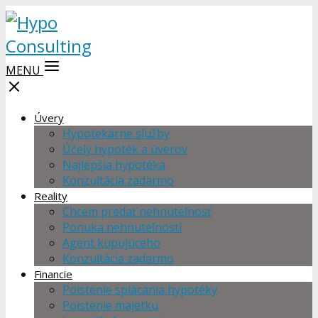
MENU
Úvery
Hypotekárne služby
Účely hypoték a úverov
Najlepšia hypotéka
Konzultácia zadarmo
Reality
Chcem predať nehnuteľnosť
Ponuka nehnuteľností
Agent kupujúceho
Konzultácia zadarmo
Financie
Poistenie splácania hypotéky
Poistenie majetku