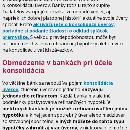
o konsolidáciu úverov. Banky totiž u tejto skupiny
žiadateľov vstupujú do rizika, že nebudú vedieť, aj
napriek ich dobrej platobnej histórií, aktuálne svoje úvery
splácať. Preto
ak uvažujete o konsolidácií úverov,
poriadne si podanie žiadosti o odklad splátok
premyslite.
S veľkou pravdepodobnosťou môže byť
príčinou neschválenia refinančnej hypotéky alebo úveru
na konsolidáciu vašich záväzkov.
Obmedzenia v bankách pri účele
konsolidácia
Vo väčšine bánk sa nepoužíva pojem
konsolidácia
úverov
, zlúčenie úverov do jedného
nazývajú
jednoducho refinancom
. Každá banka má ale iné
podmienky poskytovania refinančných hypoték.
V
niektorých bankách je možné zrefinancovať len jednu
hypotéku
a k nej jeden spotrebný úver alebo medziúver
zo stavebnej sporiteľne,
v iných môžete do tohto typu
hypotéky zahrnúť aj viac úverov
, v niektorých je možné