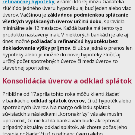
refinančnej hypotéky
, v rámci ktorej môžu žiadatelia
zlúčiť do jedného úveru hypotéku aj buď jeden alebo viac
úverov. Väčšinou je
základnou podmienkou splácanie
všetkých vyplácaných úverov určitú dobu
, spravidla
mininálne ale 12 mesiacov. Každá banka má tento typ
produktu nastavený inak. V niektorých bankách je ale aj
dnes možné
požiadať o refinančnú hypotéku bez
dokladovania výšky príjmov
, či už sa jedná o prenos len
hypotéky alebo je možné do novej hypotéky zlúčiť aj
určitý počet spotrebných úverov či medziúverov zo
stavebnej sporiteľne.
Konsolidácia úverov a odklad splátok
Približne od 17.apríla tohto roka môžu klienti žiadať
v bankách o
odklad splátok úverov,
či už hypoték alebo
spotrebných úverov. Na margo odkladu splátok
súvisiacich s následkami „koronakrízy“ vás ale musím
upozorniť, že nie každá banka vám bude akceptovať
prípadný aktuálny odklad splátok, ak chcete počas jeho
trvania požiadať či už o refinanc úveru alebo