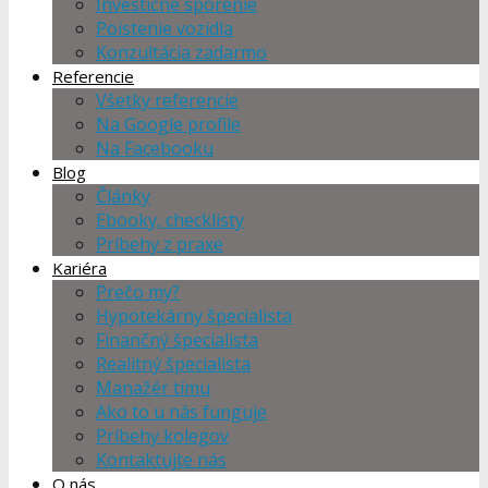
Investičné sporenie
Poistenie vozidla
Konzultácia zadarmo
Referencie
Všetky referencie
Na Google profile
Na Facebooku
Blog
Články
Ebooky, checklisty
Príbehy z praxe
Kariéra
Prečo my?
Hypotekárny špecialista
Finančný špecialista
Realitný špecialista
Manažér tímu
Ako to u nás funguje
Príbehy kolegov
Kontaktujte nás
O nás