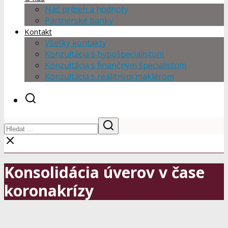
Náš príbeh a hodnoty
Partnerské banky
Kontakt
Všetky kontakty
Konzultácia s hypošpecialistom
Konzultácia s finančným špecialistom
Konzultácia s realitným maklérom
Konsolidácia úverov v čase
koronakrízy