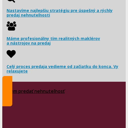
Nastavíme najlepšiu stratégiu pre úspešný a rýchly
predaj nehnuteľnosti
Máme profesionálny tím realitných maklérov
a nástrojov na predaj
Celý proces predaja vedieme od začiatku do konca. Vy
relaxujete
Chcem predať nehnuteľnosť