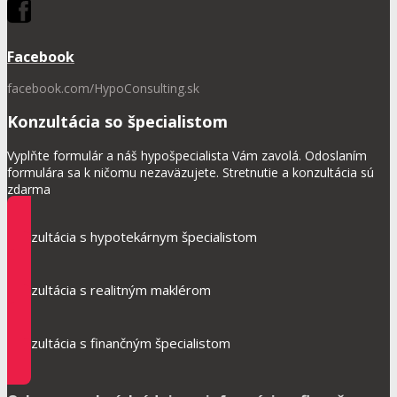
Facebook
facebook.com/HypoConsulting.sk
Konzultácia so špecialistom
Vyplňte formulár a náš hypošpecialista Vám zavolá. Odoslaním
formulára sa k ničomu nezaväzujete. Stretnutie a konzultácia sú
zdarma
Konzultácia s hypotekárnym špecialistom
Konzultácia s realitným maklérom
Konzultácia s finančným špecialistom