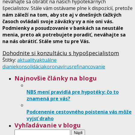
neváhajte sa obrátiť na našich hypotekárnych
špecialistov. Stále vám ostávame plne k dispozícií, pretože
nám záleží na tom, aby ste aj v dnešných ťažkých
časoch ovládali svoje záväzky vy a nie oni vás.
Podmienky a posudzovanie v bankách sa neustále
menia, preto ak potrebujete poradiť, neváhajte sa
na nás obrátiť. Stále sme tu pre Vás.
Dohodnite si konzultáciu s hypošpecialistom
Štítky:
aktuality
aktuálne
dianie
konsolidácia
koronavírus
refinancovanie
Najnovšie články na blogu
NBS mení pravidlá pre hypotéky: čo to
znamená pre vás?
Podcenenie cestovného poistenia vás môže
vyjsť draho
Vyhľadávanie v blogu
Hľadať: