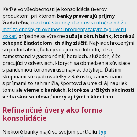
Keďže vo všeobecnosti je konsolidácia úverov
produktom, pri ktorom
banky preverujú príjmy
žiadateľov,
niektoré skupiny klientov skutočne môžu
mať za dnešných okolností problémy takýto typ úveru
získať,
prípadne sa výrazne
zužuje okruh bánk, ktoré sú
schopné žiadateľom ich dlhy zlúčiť.
Najviac ohrozenými
sú podnikatelia, ľudia pracujúci na dohodu, ale aj
zamestnanci v gastronómií, hoteloch, službách, čiže
pracujúci v odvetviach, ktorých sa obmedzenia súvisiace
s pandémiou koronavírusu najviac dotýkajú. Ďalšími
skupinami sú opatrovateľky v Rakúsku, zamestnanci
s príjmami zo zahraničia, športovci a umelci. Aj napriek
tomu ale
vieme o bankách, ktoré za určitých okolností
vedia skonsolidovať úvery aj týmto klientom.
Refinančné úvery ako forma
konsolidácie
Niektoré banky majú vo svojom portfóliu
typ