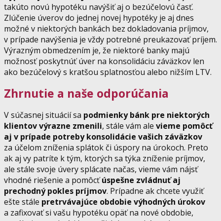
takúto novú hypotéku navýšiť aj o bezúčelovú časť.
Zlúčenie úverov do jednej novej hypotéky je aj dnes
možné v niektorých bankách bez dokladovania príjmov,
v prípade navýšenia je vždy potrebné preukazovať príjem.
Výrazným obmedzením je, že niektoré banky majú
možnosť poskytnúť úver na konsolidáciu záväzkov len
ako bezúčelový s kratšou splatnosťou alebo nižším LTV.
Zhrnutie a naše odporúčania
V súčasnej situácií sa
podmienky bánk pre niektorých
klientov výrazne zmenili
, stále vám ale
vieme pomôcť
aj v prípade potreby konsolidácie vašich záväzkov
za účelom zníženia splátok či úspory na úrokoch. Preto
ak aj vy patríte k tým, ktorých sa týka zníženie príjmov,
ale stále svoje úvery splácate načas, vieme vám nájsť
vhodné riešenie a pomôcť
úspešne zvládnuť aj
prechodný pokles príjmov
. Prípadne ak chcete využiť
ešte stále
pretrvávajúce obdobie výhodných úrokov
a zafixovať si vašu hypotéku opäť na nové obdobie,