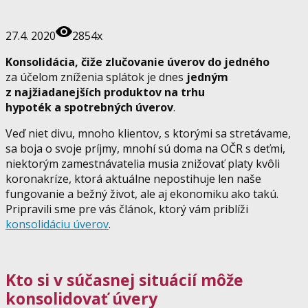
27.4. 2020
2854x
Konsolidácia, čiže zlučovanie úverov do jedného
za účelom zníženia splátok je dnes
jedným
z najžiadanejších produktov na trhu
hypoték a spotrebných úverov
.
Veď niet divu, mnoho klientov, s ktorými sa stretávame,
sa boja o svoje príjmy, mnohí sú doma na OČR s deťmi,
niektorým zamestnávatelia musia znižovať platy kvôli
koronakríze, ktorá aktuálne nepostihuje len naše
fungovanie a bežný život, ale aj ekonomiku ako takú.
Pripravili sme pre vás článok, ktorý vám priblíži
konsolidáciu úverov
.
Kto si v súčasnej situácií môže
konsolidovať úvery