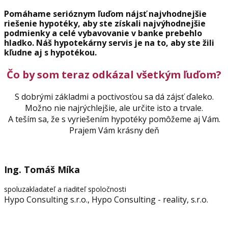
Pomáhame serióznym ľuďom nájsť najvhodnejšie
riešenie hypotéky, aby ste získali najvýhodnejšie
podmienky a celé vybavovanie v banke prebehlo
hladko. Náš hypotekárny servis je na to, aby ste žili
kľudne aj s hypotékou.
Čo by som teraz odkázal všetkým ľuďom?
S dobrými základmi a poctivosťou sa dá zájsť ďaleko.
Možno nie najrýchlejšie, ale určite isto a trvale.
A teším sa, že s vyriešením hypotéky pomôžeme aj Vám.
Prajem Vám krásny deň
Ing. Tomáš Míka
spoluzakladateľ a riaditeľ spoločnosti
Hypo Consulting s.r.o., Hypo Consulting - reality, s.r.o.