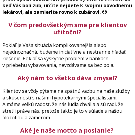
keď Vás bolí zub, určite nejdete k svojmu obvodnému
lekárovi, ale zamierite rovno k zubárovi. 🙂
V čom predovšetkým sme pre klientov
užitoční?
Pokiaľ je Vaša situácia komplikovanejšia alebo
nejednoznačná, budeme iniciatívne a nestranne hľadať
riešenie. Pokiaľ sa vyskytne problém v bankách
v priebehu vybavovania, nevzdávame sa bez boja.
Aký nám to všetko dáva zmysel?
Klientov sa vždy pýtame na spätnú väzbu na naše služby
a skúsenosti s našimi hypotekárnymi špecialistami.
A máme veľkú radosť, že nás ľudia chvália a sú radi, že
stretli práve nás, pretože takto je to v súlade s našou
filozofiou a zámerom.
Aké je naše motto a poslanie?