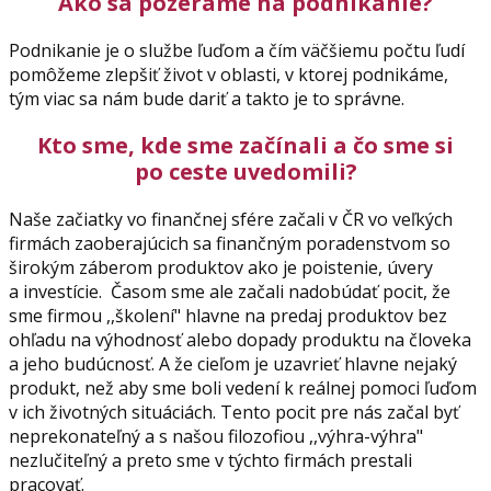
Ako sa pozeráme na podnikanie?
Podnikanie je o službe ľuďom a čím väčšiemu počtu ľudí
pomôžeme zlepšiť život v oblasti, v ktorej podnikáme,
tým viac sa nám bude dariť a takto je to správne.
Kto sme, kde sme začínali a čo sme si
po ceste uvedomili?
Naše začiatky vo finančnej sfére začali v ČR vo veľkých
firmách zaoberajúcich sa finančným poradenstvom so
širokým záberom produktov ako je poistenie, úvery
a investície. Časom sme ale začali nadobúdať pocit, že
sme firmou ,,školení" hlavne na predaj produktov bez
ohľadu na výhodnosť alebo dopady produktu na človeka
a jeho budúcnosť. A že cieľom je uzavrieť hlavne nejaký
produkt, než aby sme boli vedení k reálnej pomoci ľuďom
v ich životných situáciách. Tento pocit pre nás začal byť
neprekonateľný a s našou filozofiou ,,výhra-výhra"
nezlučiteľný a preto sme v týchto firmách prestali
pracovať.