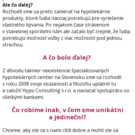
Ale čo ďalej?
Rozhodli sme sa preto zamerať na hypotekárne
produkty, ktoré ľudia naozaj potrebujú pre vyriešenie
vlastného bývania. Po nejakom čase strávenom
v stavebnej sporiteľni nám ale začalo byť zrejmé, že ľudia
potrebujú možnosť voľby z viac možností pod jednou
strechou.
A čo bolo ďalej?
Z dôvodu takmer neexistencie špecializovaných
hypotekárnych centier na Slovensku sme sa rozhodli
v roku 2008 svoje skúsenosti a filozofiu uplatniť tu
a založiť Hypo Consulting s.r.o. a naviazať spoluprácu so
všetkými bankami.
Čo robíme inak, v čom sme unikátni
a jedineční?
Chceme, aby ste sa s nami cítili dobre a mohli ste sa