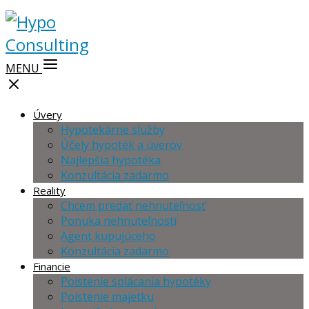
MENU
Úvery
Hypotekárne služby
Účely hypoték a úverov
Najlepšia hypotéka
Konzultácia zadarmo
Reality
Chcem predať nehnuteľnosť
Ponuka nehnuteľností
Agent kupujúceho
Konzultácia zadarmo
Financie
Poistenie splácania hypotéky
Poistenie majetku