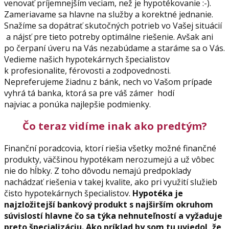
venovať príjemnejším veciam, než je hypotékovanie :-).
Zameriavame sa hlavne na služby a korektné jednanie.
Snažíme sa dopátrať skutočných potrieb vo Vašej situácií
a nájsť pre tieto potreby optimálne riešenie. Avšak ani
po čerpaní úveru na Vás nezabúdame a staráme sa o Vás.
Vedieme našich hypotekárnych špecialistov
k profesionalite, férovosti a zodpovednosti.
Nepreferujeme žiadnu z bánk, nech vo Vašom prípade
vyhrá tá banka, ktorá sa pre váš zámer hodí
najviac a ponúka najlepšie podmienky.
Čo teraz vidíme inak ako predtým?
Finanční poradcovia, ktorí riešia všetky možné finančné
produkty, väčšinou hypotékam nerozumejú a už vôbec
nie do hĺbky. Z toho dôvodu nemajú predpoklady
nachádzať riešenia v takej kvalite, ako pri využití služieb
čisto hypotekárnych špecialistov.
Hypotéka je
najzložitejší bankový produkt s najširším okruhom
súvislostí hlavne čo sa týka nehnuteľností a vyžaduje
preto špecializáciu. Ako príklad by som tu uviedol, že