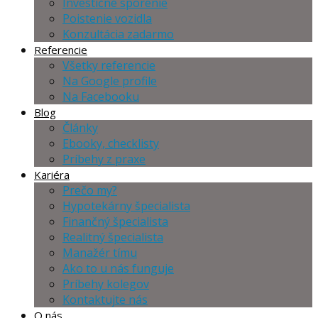
Investičné sporenie
Poistenie vozidla
Konzultácia zadarmo
Referencie
Všetky referencie
Na Google profile
Na Facebooku
Blog
Články
Ebooky, checklisty
Príbehy z praxe
Kariéra
Prečo my?
Hypotekárny špecialista
Finančný špecialista
Realitný špecialista
Manažér tímu
Ako to u nás funguje
Príbehy kolegov
Kontaktujte nás
O nás