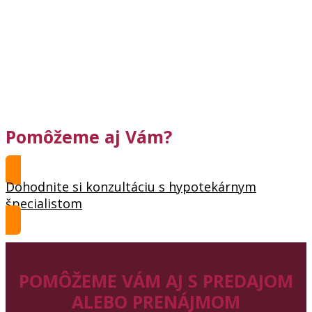
Pomôžeme aj Vám?
Dohodnite si konzultáciu s hypotekárnym
špecialistom
POMÔŽEME VÁM AJ S PREDAJOM
ALEBO PRENÁJMOM