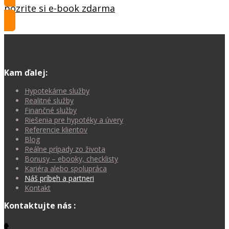
pozrite si e-book zdarma
Kam ďalej:
Hypotekárne služby
Realitné služby
Finančné služby
Riešenia pre hypotéky a úvery
Referencie klientov
Blog
Reálne prípady zo života
Bonusy – ebooky, checklisty
Kariéra alebo spolupráca
Náš príbeh a partneri
Kontakt
Kontaktujte nás :