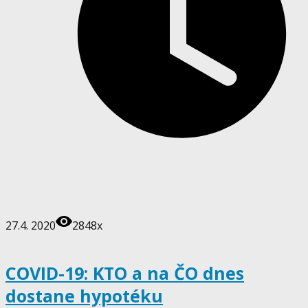
27.4. 2020
2848x
COVID-19: KTO a na ČO dnes
dostane hypotéku