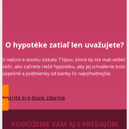
O hypotéke zatiaľ len uvažujete?
V našom e-booku získate 7 tipov, ktoré by ste mali vedieť
skôr, ako začnete riešiť hypotéku, aby jej schválenie bolo
úspešné a podmienky od banky čo najvýhodnejšie.
pozrite si e-book zdarma
POMÔŽEME VÁM AJ S PREDAJOM