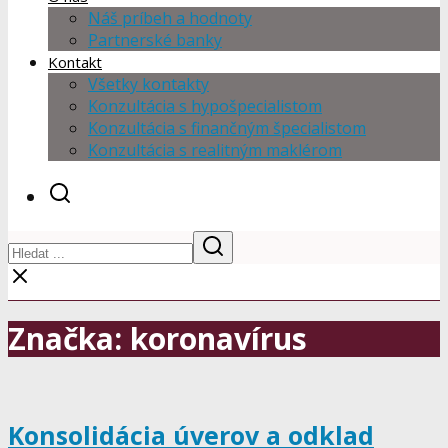
Náš príbeh a hodnoty
Partnerské banky
Kontakt
Všetky kontakty
Konzultácia s hypošpecialistom
Konzultácia s finančným špecialistom
Konzultácia s realitným maklérom
Značka: koronavírus
Konsolidácia úverov a odklad