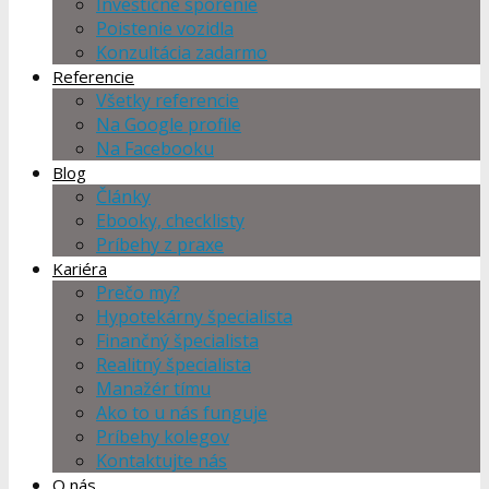
Investičné sporenie
Poistenie vozidla
Konzultácia zadarmo
Referencie
Všetky referencie
Na Google profile
Na Facebooku
Blog
Články
Ebooky, checklisty
Príbehy z praxe
Kariéra
Prečo my?
Hypotekárny špecialista
Finančný špecialista
Realitný špecialista
Manažér tímu
Ako to u nás funguje
Príbehy kolegov
Kontaktujte nás
O nás