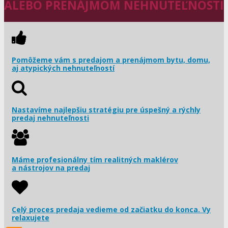
ALEBO PRENÁJMOM NEHNUTEĽNOSTI
Pomôžeme vám s predajom a prenájmom bytu, domu,
aj atypických nehnuteľností
Nastavíme najlepšiu stratégiu pre úspešný a rýchly
predaj nehnuteľnosti
Máme profesionálny tím realitných maklérov
a nástrojov na predaj
Celý proces predaja vedieme od začiatku do konca. Vy
relaxujete