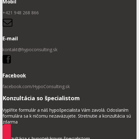
Mobil
+421 948 268 866
E-mail
kontakt@hypoconsulting.sk
Facebook
facebook.com/HypoConsulting.sk
Konzultácia so špecialistom
Vyplňte formulár a náš hypošpecialista Vám zavolá. Odoslaním
formulára sa k ničomu nezaväzujete. Stretnutie a konzultácia sú
zdarma
Konzultácia s hypotekárnym špecialistom