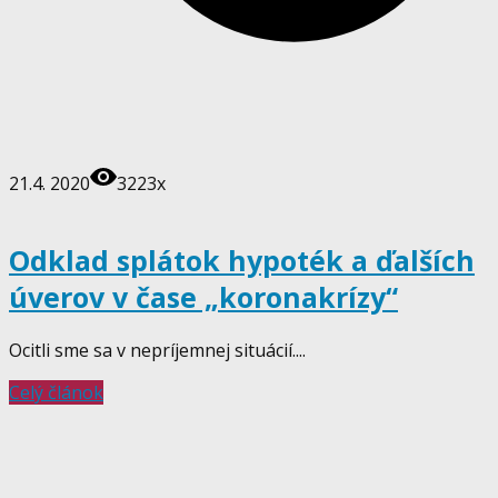
21.4. 2020
3223x
Odklad splátok hypoték a ďalších
úverov v čase „koronakrízy“
Ocitli sme sa v nepríjemnej situácií....
Celý článok