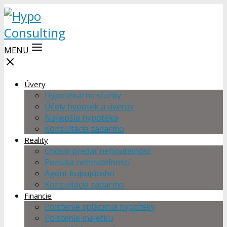
MENU
Úvery
Hypotekárne služby
Účely hypoték a úverov
Najlepšia hypotéka
Konzultácia zadarmo
Reality
Chcem predať nehnuteľnosť
Ponuka nehnuteľností
Agent kupujúceho
Konzultácia zadarmo
Financie
Poistenie splácania hypotéky
Poistenie majetku