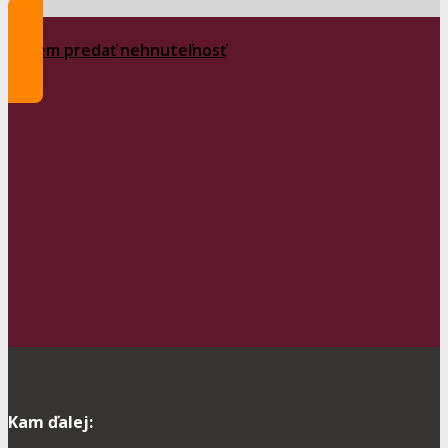
Chcem predať nehnuteľnosť
Kam ďalej: