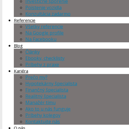
Investičné sporenie
Poistenie vozidla
Konzultácia zadarmo
Referencie
Všetky referencie
Na Google profile
Na Facebooku
Blog
Články
Ebooky, checklisty
Príbehy z praxe
Kariéra
Prečo my?
Hypotekárny špecialista
Finančný špecialista
Realitný špecialista
Manažér tímu
Ako to u nás funguje
Príbehy kolegov
Kontaktujte nás
O nás