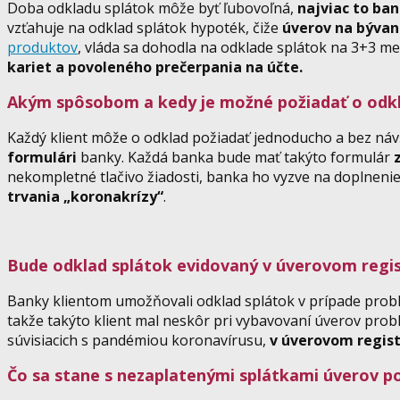
Doba odkladu splátok môže byť ľubovoľná,
najviac to ba
vzťahuje na odklad splátok hypoték, čiže
úverov na bývan
produktov
, vláda sa dohodla na odklade splátok na 3+3 me
kariet a povoleného prečerpania na účte.
Akým spôsobom a kedy je možné požiadať o odkl
Každý klient môže o odklad požiadať jednoducho a bez ná
formulári
banky. Každá banka bude mať takýto formulár
nekompletné tlačivo žiadosti, banka ho vyzve na doplnenie
trvania „koronakrízy“
.
Bude odklad splátok evidovaný v úverovom regi
Banky klientom umožňovali odklad splátok v prípade probl
takže takýto klient mal neskôr pri vybavovaní úverov pro
súvisiacich s pandémiou koronavírusu,
v úverovom regist
Čo sa stane s nezaplatenými splátkami úverov po