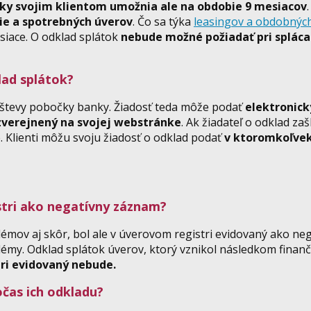
nky svojim klientom umožnia ale na obdobie 9 mesiacov
ie a spotrebných úverov
. Čo sa týka
leasingov a obdobnýc
siace. O odklad splátok
nebude možné požiadať pri spláca
ad splátok?
vštevy pobočky banky. Žiadosť teda môže podať
elektronick
zverejnený na svojej webstránke
. Ak žiadateľ o odklad za
. Klienti môžu svoju žiadosť o odklad podať
v ktoromkoľv
stri ako negatívny záznam?
émov aj skôr, bol ale v úverovom registri evidovaný ako ne
blémy. Odklad splátok úverov, ktorý vznikol následkom fina
ri evidovaný nebude.
čas ich odkladu?