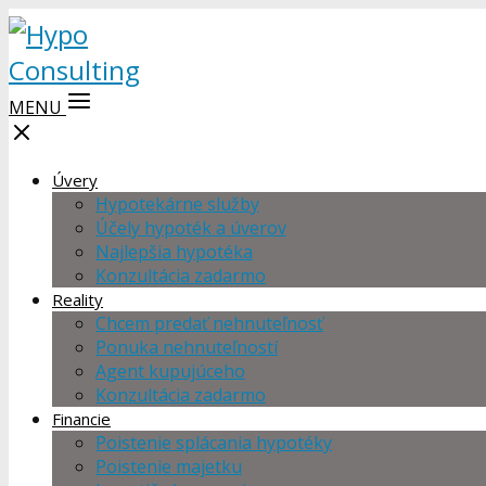
MENU
Úvery
Hypotekárne služby
Účely hypoték a úverov
Najlepšia hypotéka
Konzultácia zadarmo
Reality
Chcem predať nehnuteľnosť
Ponuka nehnuteľností
Agent kupujúceho
Konzultácia zadarmo
Financie
Poistenie splácania hypotéky
Poistenie majetku