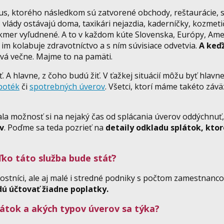
vírus, ktorého následkom sú zatvorené obchody, reštaurácie, 
z vlády ostávajú doma, taxikári nejazdia, kaderníčky, kozmeti
takmer vyľudnené. A to v každom kúte Slovenska, Európy, Ame
e im kolabuje zdravotníctvo a s ním súvisiace odvetvia.
A keď
rvá večne. Majme to na pamäti.
 A hlavne, z čoho budú žiť. V ťažkej situácií môžu byť hlavne
poték
či
spotrebných úverov
.
Všetci, ktorí máme takéto závä
a možnosť si na nejaký čas od splácania úverov oddýchnuť,
v
. Poďme sa teda pozrieť na
detaily odkladu splátok, kto
ko táto služba bude stáť?
ostníci, ale aj malé i stredné podniky s počtom zamestnanco
ú účtovať žiadne poplatky.
látok a akých typov úverov sa týka?