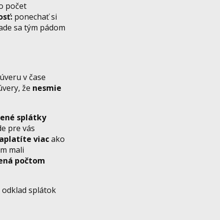
o počet
sť:
ponechať si
ade sa tým pádom
 úveru v čase
úvery, že
nesmie
ené splátky
de pre vás
aplatíte viac
ako
om mali
bená počtom
 odklad splátok