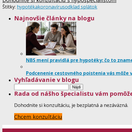
Dohodnite si konzultáciu s hypošpecialistom
Štítky:
hypotéka
koronavírus
odklad splátok
Najnovšie články na blogu
NBS mení pravidlá pre hypotéky: čo to znam
Podcenenie cestovného poistenia vás môže v
Vyhľadávanie v blogu
Hľadať:
Rada od nášho špecialistu vám pomôž
Dohodnite si konzultáciu, je bezplatná a nezáväzná.
Chcem konzultáciu