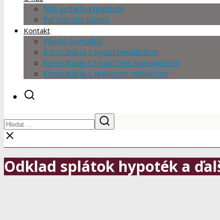
Náš príbeh a hodnoty
Partnerské banky
Kontakt
Všetky kontakty
Konzultácia s hypošpecialistom
Konzultácia s finančným špecialistom
Konzultácia s realitným maklérom
Odklad splátok hypoték a ďal