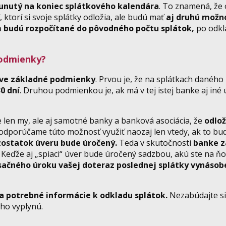
unutý na koniec splátkového kalendára
. To znamená, že 
 ktorí si svoje splátky odložia, ale budú mať
aj druhú možno
m budú rozpočítané do pôvodného počtu splátok,
po odkl
podmienky?
ve základné podmienky
. Prvou je, že na splátkach daného
0 dní
. Druhou podmienkou je, ak má v tej istej banke aj iné 
 len my, ale aj samotné banky a banková asociácia, že
odlož
 odporúčame túto možnosť využiť naozaj len vtedy, ak to bu
zostatok úveru bude úročený.
Teda v skutočnosti
banke z
? Keďže aj „spiaci“ úver bude úročený sadzbou, akú ste na ň
ačného úroku vašej doteraz poslednej splátky vynáso
a potrebné informácie k odkladu splátok.
Nezabúdajte si
oho vyplynú.