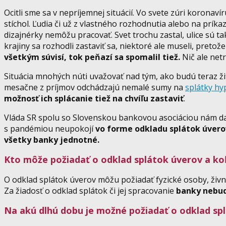
Ocitli sme sa v nepríjemnej situácií. Vo svete zúri korona
stíchol. Ľudia či už z vlastného rozhodnutia alebo na príka
dizajnérky nemôžu pracovať. Svet trochu zastal, ulice sú 
krajiny sa rozhodli zastaviť sa, niektoré ale museli, pretož
všetkým súvisí, tok peňazí sa spomalil tiež.
Nič ale net
Situácia mnohých núti uvažovať nad tým, ako budú teraz žiť.
mesačne z príjmov odchádzajú nemalé sumy na
splátky hy
možnosť ich splácanie tiež na chvíľu zastaviť
.
Vláda SR spolu so Slovenskou bankovou asociáciou nám dal
s pandémiou neupokojí
vo forme odkladu splátok úvero
všetky banky jednotné.
Kto môže požiadať o odklad splátok úverov a koľ
O odklad splátok úverov môžu požiadať fyzické osoby, živn
Za žiadosť o odklad splátok či jej spracovanie
banky nebud
Na akú dlhú dobu je možné požiadať o odklad sp