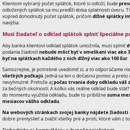
Klientom vybraný počet splátok, ktoré si odloží, bude
pres
odložených splátok sa mu predĺži doba splatnosti úveru. Tí,
vopred dohodnutý počet splátok, pričom
dlžné splátky i
navýšia.
Musí žiadateľ o odklad splátok splniť špeciálne 
Aby banka klientovi odklad splátok umožnila, musí splniť
d
podania žiadosti
nebude môcť byť v omeškaní viac ako 3
byť na splátkach každého z nich dlžný viac ako 100 Eur
.
Samozrejme, je potrebné uvedomiť si, a to odporúčame nie
všetkých počkajú
. Jedná sa len o dočasnú pomoc a preto
nevyhnutné. Pretože aj
počas trvania doby odkladu váš 
za bežných okolností. A koľko vás reálne odklad bude stáť
do momentu využitia odkladu, bude to približne
suma mes
mesiacov vášho odkladu
.
Na webových stránkach svojej banky nájdete žiadosti 
dobre premyslieť a zvážiť všetky pre a proti, ktoré vám z t