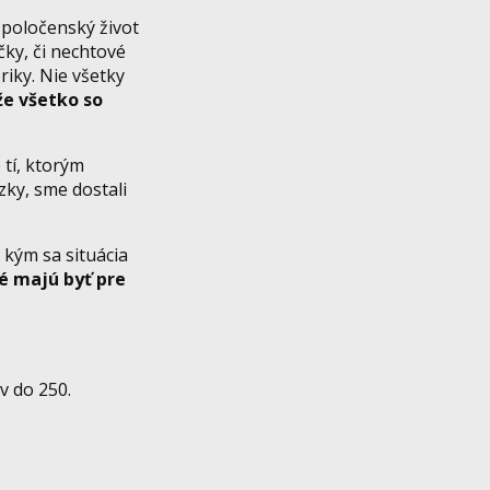
spoločenský život
čky, či nechtové
riky. Nie všetky
že všetko so
 tí, ktorým
zky, sme dostali
 kým sa situácia
ré majú byť pre
v do 250.