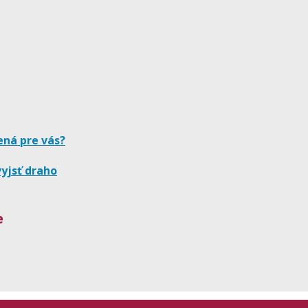
ená pre vás?
yjsť draho
e