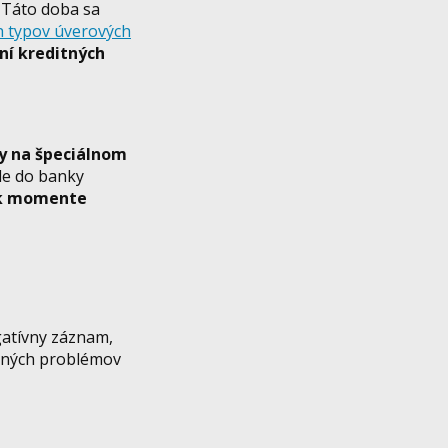
. Táto doba sa
h typov úverových
ní kreditných
y na špeciálnom
šle do banky
ek momente
gatívny záznam,
nčných problémov