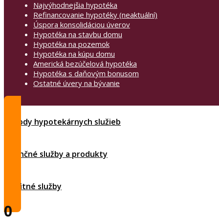
Najvýhodnejšia hypotéka
Refinancovanie hypotéky (neaktuální)
Úspora konsolidáciou úverov
Hypotéka na stavbu domu
Hypotéka na pozemok
Hypotéka na kúpu domu
Americká bezúčelová hypotéka
Hypotéka s daňovým bonusom
Ostatné úvery na bývanie
Výhody hypotekárnych služieb
Finančné služby a produkty
Realitné služby
0