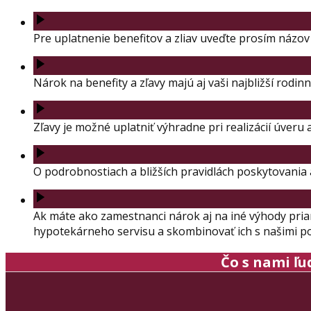
Pre uplatnenie benefitov a zliav uveďte prosím názo
Nárok na benefity a zľavy majú aj vaši najbližší rodinní
Zľavy je možné uplatniť výhradne pri realizácií úveru
O podrobnostiach a bližších pravidlách poskytovania a
Ak máte ako zamestnanci nárok aj na iné výhody priam
hypotekárneho servisu a skombinovať ich s našimi 
Čo s nami ľud