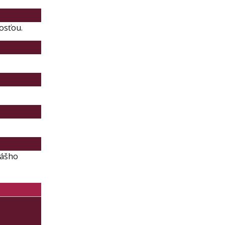
osťou.
nášho