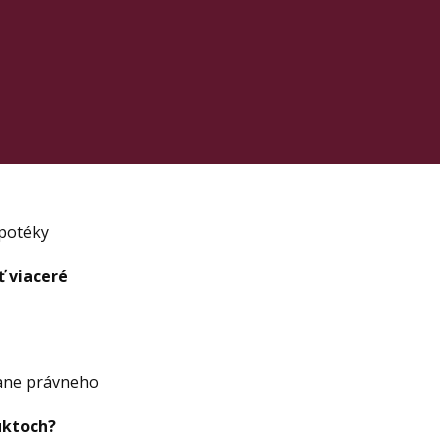
ypotéky
ť viaceré
ane právneho
uktoch?