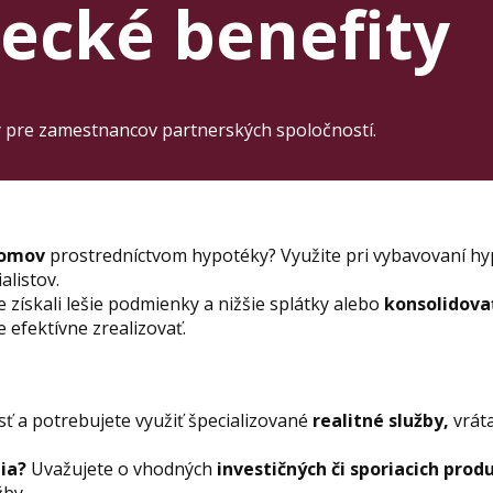
ecké benefity
y pre zamestnancov partnerských spoločností.
domov
prostredníctvom hypotéky? Využite pri vybavovaní h
listov.
te získali lešie podmienky a nižšie splátky alebo
konsolidova
 efektívne zrealizovať.
ť a potrebujete využiť špecializované
realitné služby,
vrát
nia?
Uvažujete o vhodných
investičných či sporiacich prod