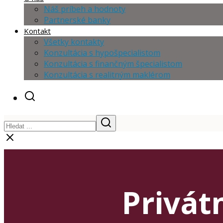
Náš príbeh a hodnoty
Partnerské banky
Kontakt
Všetky kontakty
Konzultácia s hypošpecialistom
Konzultácia s finančným špecialistom
Konzultácia s realitným maklérom
Privát