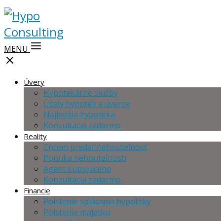
MENU
Úvery
Hypotekárne služby
Účely hypoték a úverov
Najlepšia hypotéka
Konzultácia zadarmo
Reality
Chcem predať nehnuteľnosť
Ponuka nehnuteľností
Agent kupujúceho
Konzultácia zadarmo
Financie
Poistenie splácania hypotéky
Poistenie majetku