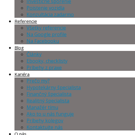
Investičné sporenie
Poistenie vozidla
Konzultácia zadarmo
Referencie
Všetky referencie
Na Google profile
Na Facebooku
Blog
Články
Ebooky, checklisty
Príbehy z praxe
Kariéra
Prečo my?
Hypotekárny špecialista
Finančný špecialista
Realitný špecialista
Manažér tímu
Ako to u nás funguje
Príbehy kolegov
Kontaktujte nás
O nás