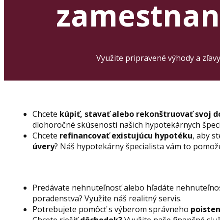
zamestnan
Využite pripravené výhody a zľav
Chcete
kúpiť, stavať alebo rekonštruovať svoj 
dlohoročné skúsenosti našich hypotekárnych špecia
Chcete
refinancovať
existujúcu hypotéku
, aby s
úvery
? Náš hypotekárny špecialista vám to pomože
Predávate nehnuteľnosť alebo hľadáte nehnuteľnos
poradenstva? Využite náš realitný servis.
Potrebujete pomôcť s výberom správneho
poiste