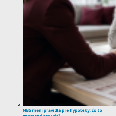
NBS mení pravidlá pre hypotéky: čo to
znamená pre vás?