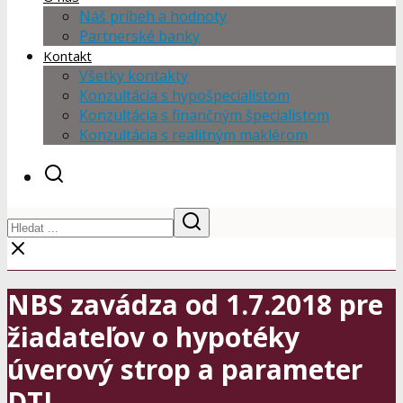
Náš príbeh a hodnoty
Partnerské banky
Kontakt
Všetky kontakty
Konzultácia s hypošpecialistom
Konzultácia s finančným špecialistom
Konzultácia s realitným maklérom
NBS zavádza od 1.7.2018 pre
žiadateľov o hypotéky
úverový strop a parameter
DTI