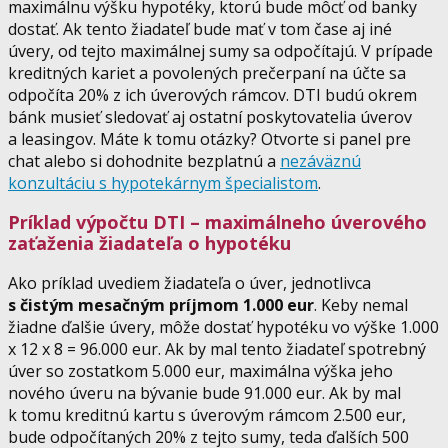
maximálnu výšku hypotéky, ktorú bude môcť od banky
dostať. Ak tento žiadateľ bude mať v tom čase aj iné
úvery, od tejto maximálnej sumy sa odpočítajú. V prípade
kreditných kariet a povolených prečerpaní na účte sa
odpočíta 20% z ich úverových rámcov. DTI budú okrem
bánk musieť sledovať aj ostatní poskytovatelia úverov
a leasingov. Máte k tomu otázky? Otvorte si panel pre
chat alebo si dohodnite bezplatnú a
nezáväznú
konzultáciu s hypotekárnym špecialistom
.
Príklad výpočtu DTI – maximálneho úverového
zaťaženia žiadateľa o hypotéku
Ako príklad uvediem žiadateľa o úver, jednotlivca
s čistým mesačným príjmom 1.000 eur
. Keby nemal
žiadne ďalšie úvery, môže dostať hypotéku vo výške 1.000
x 12 x 8 = 96.000 eur. Ak by mal tento žiadateľ spotrebný
úver so zostatkom 5.000 eur, maximálna výška jeho
nového úveru na bývanie bude 91.000 eur. Ak by mal
k tomu kreditnú kartu s úverovým rámcom 2.500 eur,
bude odpočítaných 20% z tejto sumy, teda ďalších 500