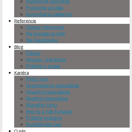
Investičné sporenie
Poistenie vozidla
Konzultácia zadarmo
Referencie
Všetky referencie
Na Google profile
Na Facebooku
Blog
Články
Ebooky, checklisty
Príbehy z praxe
Kariéra
Prečo my?
Hypotekárny špecialista
Finančný špecialista
Realitný špecialista
Manažér tímu
Ako to u nás funguje
Príbehy kolegov
Kontaktujte nás
O nás