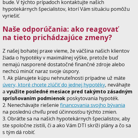
bude. V týchto prípadoch kontaktujte našich
hypotekárnych špecialistov, ktorí Vám situáciu pomôžu
vyriešiť.
Naše odporúčania: ako reagovať
na tieto prichádzajúce zmeny?
Z našej bohatej praxe vieme, že väčšina našich klientov
žiada o hypotéky v maximálnej výške, pretože buď
nemajú nasporené dostatočné finančné zdroje alebo
nechcú minúť naraz svoje úspory.
1. Ak plánujete kúpu nehnuteľnosti prípadne už máte
úvery, ktoré chcete zlúčiť do jednej hypotéky
, neváhajte
a
využite posledné mesiace pred takýmto zásadným
sprísňovaním podmienok
poskytovania hypoték.
2. Nenechávajte riešenie
financovania svojho bývania
na poslednú chvíľu pred účinnosťou týchto zmien.
3. Obráťte sa na našich hypotekárnych špecialistov, aby
ste spoločne zistili, či a ako Vám DTI skríži plány a čo sa
s tým dá robiť.