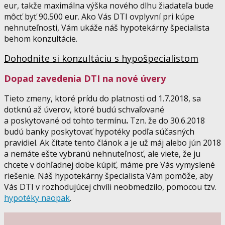
eur, takže maximálna výška nového dlhu žiadateľa bude
môcť byť 90.500 eur. Ako Vás DTI ovplyvní pri kúpe
nehnuteľnosti, Vám ukáže náš hypotekárny špecialista
behom konzultácie.
Dohodnite si konzultáciu s hypošpecialistom
Dopad zavedenia DTI na nové úvery
Tieto zmeny, ktoré prídu do platnosti od 1.7.2018, sa
dotknú až úverov, ktoré budú schvaľované
a poskytované od tohto termínu
.
Tzn. že do 30.6.2018
budú banky poskytovať hypotéky podľa súčasných
pravidiel. Ak čítate tento článok a je už máj alebo jún 2018
a nemáte ešte vybranú nehnuteľnosť, ale viete, že ju
chcete v dohľadnej dobe kúpiť, máme pre Vás vymyslené
riešenie. Náš hypotekárny špecialista Vám pomôže, aby
Vás DTI v rozhodujúcej chvíli neobmedzilo, pomocou tzv.
hypotéky naopak
.