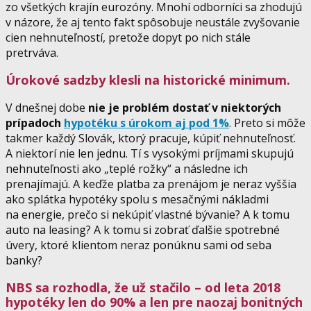
zo všetkých krajín eurozóny. Mnohí odborníci sa zhodujú
v názore, že aj tento fakt spôsobuje neustále zvyšovanie
cien nehnuteľností, pretože dopyt po nich stále
pretrváva.
Úrokové sadzby klesli na historické minimum.
V dnešnej dobe
nie je problém dostať v niektorých
prípadoch
hypotéku s úrokom aj pod 1%
. Preto si môže
takmer každý Slovák, ktorý pracuje, kúpiť nehnuteľnosť.
A niektorí nie len jednu. Tí s vysokými príjmami skupujú
nehnuteľnosti ako „teplé rožky“ a následne ich
prenajímajú. A keďže platba za prenájom je neraz vyššia
ako splátka hypotéky spolu s mesačnými nákladmi
na energie, prečo si nekúpiť vlastné bývanie? A k tomu
auto na leasing? A k tomu si zobrať ďalšie spotrebné
úvery, ktoré klientom neraz ponúknu sami od seba
banky?
NBS sa rozhodla, že už stačilo – od leta 2018
hypotéky len do 90% a len pre naozaj bonitných