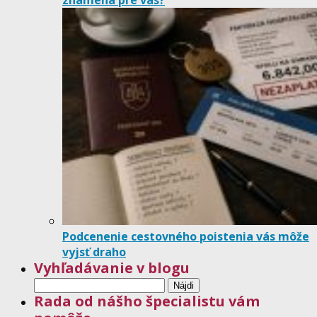
Podcenenie cestovného poistenia vás môže
vyjsť draho
Vyhľadávanie v blogu
Hľadať:
Rada od nášho špecialistu vám