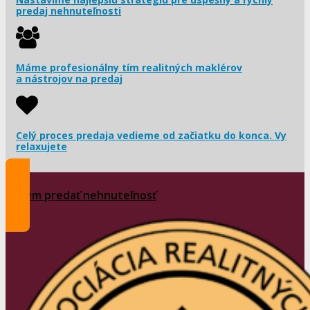
predaj nehnuteľnosti
Máme profesionálny tím realitných maklérov
a nástrojov na predaj
Celý proces predaja vedieme od začiatku do konca. Vy
relaxujete
Chcem predať nehnuteľnosť