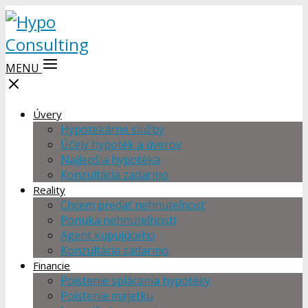
MENU
Úvery
Hypotekárne služby
Účely hypoték a úverov
Najlepšia hypotéka
Konzultácia zadarmo
Reality
Chcem predať nehnuteľnosť
Ponuka nehnuteľností
Agent kupujúceho
Konzultácia zadarmo
Financie
Poistenie splácania hypotéky
Poistenie majetku