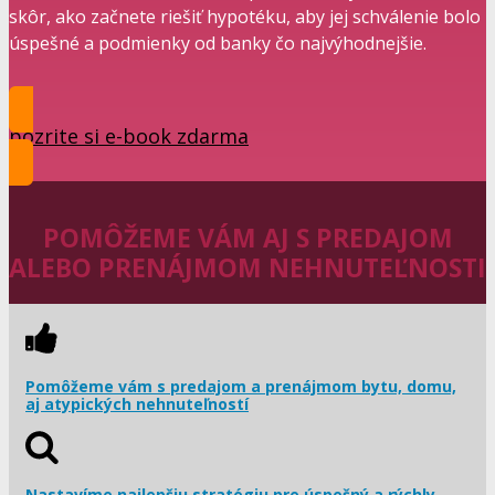
skôr, ako začnete riešiť hypotéku, aby jej schválenie bolo
úspešné a podmienky od banky čo najvýhodnejšie.
pozrite si e-book zdarma
POMÔŽEME VÁM AJ S PREDAJOM
ALEBO PRENÁJMOM NEHNUTEĽNOSTI
Pomôžeme vám s predajom a prenájmom bytu, domu,
aj atypických nehnuteľností
Nastavíme najlepšiu stratégiu pre úspešný a rýchly