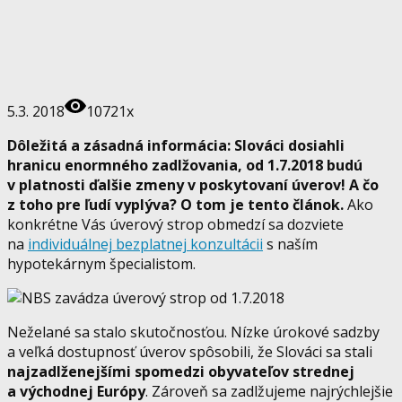
5.3. 2018
10721x
Dôležitá a zásadná informácia: Slováci dosiahli
hranicu enormného zadlžovania, od 1.7.2018 budú
v platnosti ďalšie zmeny v poskytovaní úverov! A čo
z toho pre ľudí vyplýva? O tom je tento článok.
Ako
konkrétne Vás úverový strop obmedzí sa dozviete
na
individuálnej bezplatnej konzultácii
s naším
hypotekárnym špecialistom.
Neželané sa stalo skutočnosťou. Nízke úrokové sadzby
a veľká dostupnosť úverov spôsobili, že Slováci sa stali
najzadlženejšími spomedzi obyvateľov strednej
a východnej Európy
. Zároveň sa zadlžujeme najrýchlejšie