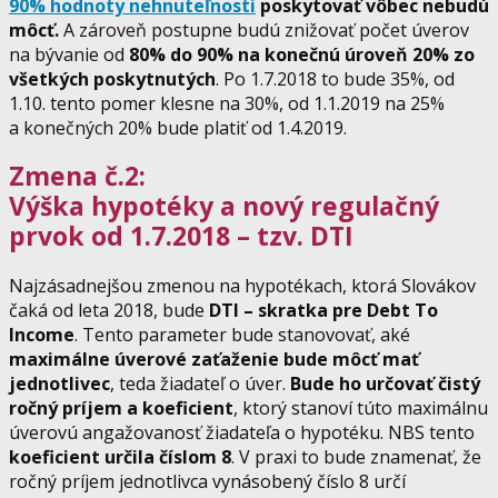
90% hodnoty nehnuteľnosti
poskytovať vôbec nebudú
môcť.
A zároveň postupne budú znižovať počet úverov
na bývanie od
80% do 90% na konečnú úroveň 20% zo
všetkých poskytnutých
. Po 1.7.2018 to bude 35%, od
1.10. tento pomer klesne na 30%, od 1.1.2019 na 25%
a konečných 20% bude platiť od 1.4.2019.
Zmena č.2:
Výška hypotéky a nový regulačný
prvok od 1.7.2018 – tzv. DTI
Najzásadnejšou zmenou na hypotékach, ktorá Slovákov
čaká od leta 2018, bude
DTI – skratka pre Debt To
Income
. Tento parameter bude stanovovať, aké
maximálne úverové zaťaženie bude môcť mať
jednotlivec
, teda žiadateľ o úver.
Bude ho určovať čistý
ročný príjem a koeficient
, ktorý stanoví túto maximálnu
úverovú angažovanosť žiadateľa o hypotéku. NBS tento
koeficient určila číslom 8
. V praxi to bude znamenať, že
ročný príjem jednotlivca vynásobený číslo 8 určí