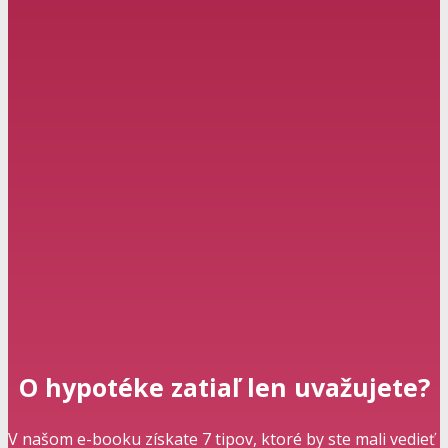
O hypotéke zatiaľ len uvažujete?
V našom e-booku získate 7 tipov, ktoré by ste mali vedieť