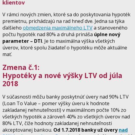
klientov
V rámci nových zmien, ktoré sa do poskytovania hypoték
premietnu, prichádzajú na rad hneď dve. Jedna sa týka
ďalšieho
obmedzenia maximálneho LTV
a stanoveného
počtu hypoték nad 80% a druhá prináša
úplne nový
parameter – DTI
. Je to maximálna výška všetkých
úverov, ktoré spolu žiadateľ o hypotéku môže aktuálne
mať.
Zmena č.1:
Hypotéky a nové výšky LTV od júla
2018
V súčasnosti môžu banky poskytnúť úvery nad 90% LTV
(Loan To Value – pomer výšky úveru k hodnote
zakladanej nehnuteľnosti) v maximálnom počte 10% zo
všetkých hypoték a zároveň 40% zo všetkých úverov nad
80% LTV, čiže hodnoty zakladanej nehnuteľnosti
akceptovanej bankou.
Od 1.7.2018 banky už úvery
nad