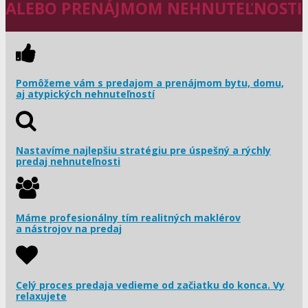
ALEBO PRENÁJMOM NEHNUTEĽNOSTI
Pomôžeme vám s predajom a prenájmom bytu, domu,
aj atypických nehnuteľností
Nastavíme najlepšiu stratégiu pre úspešný a rýchly
predaj nehnuteľnosti
Máme profesionálny tím realitných maklérov
a nástrojov na predaj
Celý proces predaja vedieme od začiatku do konca. Vy
relaxujete