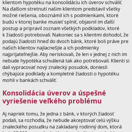
klientom hypotéku na konsolidáciu ich úverov schváliť.
Na ďalšom stretnutí našim klientom predstavil všetky
možné riešenia, oboznámil ich s podmienkami, ktoré
budú v ktorej banke musieť splniť, objasnil im ďalší
postup a pripravil zoznam všetkých podkladov, ktoré
k žiadosti potrebovali. Nakoniec sa s klientmi dohodol, že
podajú žiadosti hneď do dvoch bánk, ktoré boli práve pre
našich klientov najlacnešjie a ich podmienky
najprijateľnejšie. Aby neriskovali, že len v jednej z nich im
nebude hypotéka schválená tak ako potrebovali. Klienti si
dali vypracovať nový znalecký posudok, doniesli
chýbajúce podklady a kompletné žiadosti o hypotéku
mohli v bankách schváliť.
Konsolidácia úverov a úspešné
vyriešenie veľkého problému
Aj napriek tomu, že jedna z bánk, v ktorých žiadosť
podali, sa rozhodla, že nebude akceptovať celú výšku
znaleckého posudku na zakladaný rodinný dom, ktorá