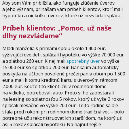
Aby som Vám priblížila, ako funguje zlúčenie úverov
a jeho význam, prinášam vám príbeh klientov, ktorí mali
hypotéku a niekoľko úverov, ktoré už nezvládali splácať.
Príbeh klientov: „Pomoc, už naše
dlhy nezvládame“
Mladí manželia s prímami spolu okolo 1.400 eur,
vyživujúci dve deti, splácali hypotéku vo výške 70.000 eur
a splátkou 260 eur. K nej mali
spotrebný úver
vo výške
15.000 eur so splátkou 200 eur. Banka im automaticky
poskytla na účtoch povolené prečerpania obom po 1.500
eur a mali k tomu kreditnú kartu s úverovým rámcom
2.000 eur. Keďže títo klienti žili v rodinnom dome
na vidieku, potrebovali auto. Preto si ho zaobstarali
na leasing so splatnosťou 5 rokov, ktorý už vyše 2 rokov
splácali mesačne vo výške 260 eur. Tejto rodine sa ale
stala pred rokom pri rodinnom dome tradičná vec – bolo
potrebné už zrekonštruovať ich starší dom, na ktorý už
asi 5 rokov splácali hypotéku. Na najnutnejšie