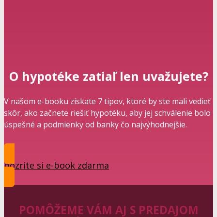
O hypotéke zatiaľ len uvažujete?
V našom e-booku získate 7 tipov, ktoré by ste mali vedieť
skôr, ako začnete riešiť hypotéku, aby jej schválenie bolo
úspešné a podmienky od banky čo najvýhodnejšie.
pozrite si e-book zdarma
POMÔŽEME VÁM AJ S PREDAJOM