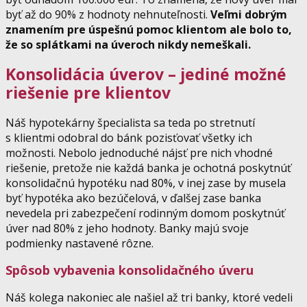
byť až do 90% z hodnoty nehnuteľnosti.
Veľmi dobrým
znamením pre úspešnú pomoc klientom ale bolo to,
že so splátkami na úveroch nikdy nemeškali.
Konsolidácia úverov – jediné možné
riešenie pre klientov
Náš hypotekárny špecialista sa teda po stretnutí
s klientmi odobral do bánk pozisťovať všetky ich
možnosti. Nebolo jednoduché nájsť pre nich vhodné
riešenie, pretože nie každá banka je ochotná poskytnúť
konsolidačnú hypotéku nad 80%, v inej zase by musela
byť hypotéka ako bezúčelová, v ďalšej zase banka
nevedela pri zabezpečení rodinným domom poskytnúť
úver nad 80% z jeho hodnoty. Banky majú svoje
podmienky nastavené rôzne.
Spôsob vybavenia konsolidačného úveru
Náš kolega nakoniec ale našiel až tri banky, ktoré vedeli