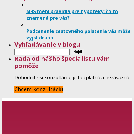
NBS mení pravidlá pre hypotéky: čo to
znamená pre vás?
Podcenenie cestovného poistenia vás môže
vyjsť draho
Vyhľadávanie v blogu
Hľadať:
Rada od nášho špecialistu vám
pomôže
Dohodnite si konzultáciu, je bezplatná a nezáväzná.
Chcem konzultáciu