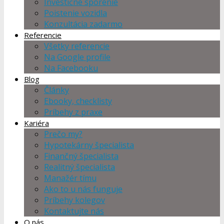
Investičné sporenie
Poistenie vozidla
Konzultácia zadarmo
Referencie
Všetky referencie
Na Google profile
Na Facebooku
Blog
Články
Ebooky, checklisty
Príbehy z praxe
Kariéra
Prečo my?
Hypotekárny špecialista
Finančný špecialista
Realitný špecialista
Manažér tímu
Ako to u nás funguje
Príbehy kolegov
Kontaktujte nás
O nás