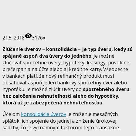
21.5. 2018
3176x
Zlúčenie úverov – konsolidácia – je typ úveru, kedy sú
spájané aspoň dva úvery do jedného
. Je možné
zlučovať spotrebné úvery, hypotéky, leasingy, povolené
prečerpania na účte alebo aj kreditné karty. Všeobecne
v bankách platí, že nový refinančný produkt musí
obsahovať aspoň jeden bankový spotrebný úver alebo
hypotéku. Je možné zlúčiť úvery do
spotrebného úveru
bez založenia nehnuteľnosti alebo do hypotéky,
ktorá už je zabezpečená nehnuteľnosťou.
Účelom
konsolidácie úverov
je zníženie mesačných
splátok, ich spojenie do jednej a zníženie úrokovej
sadzby, čo je významným faktorom tejto transakcie.