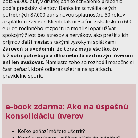
bola 98.000 eur, v druhej banke schválenie prebehlo
podľa predstáv klientov. Banka im schválila celých
potrebných 87.000 eur s novou splatnosťou 30 rokov
a splátkou 325 eur. Klienti tak mesačne získali skoro 600
eur do rodinného rozpočtu a mohli si opäť užívať
spokojný život bez stresov a nervákov, ako prežiť z ich
príjmov ďalší mesiac s takými vysokými splátkami.
Zároveň si uvedomili, že teraz majú všetko, čo
k životu potrebujú a dlho nebudú nad novým úverom
ani len uvažovať.
Namiesto toho sa rozhodli mesačne si
časť peňazí, ktoré odteraz ušetria na splátkach,
pravidelne sporiť.
e-book zdarma: Ako na úspešnú
konsolidáciu úverov
Koľko peňazí môžete ušetriť?
Ktoré typy úverov môžete zlúčiť do jedného?