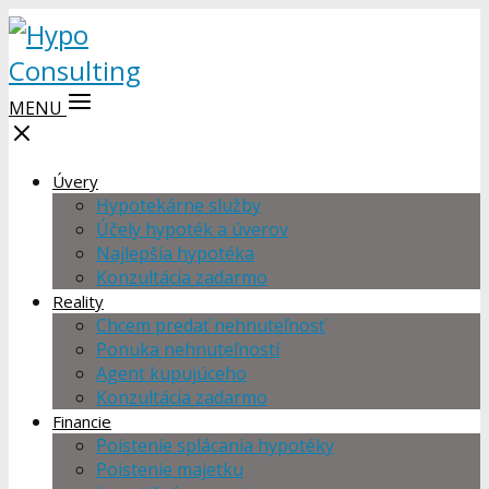
MENU
Úvery
Hypotekárne služby
Účely hypoték a úverov
Najlepšia hypotéka
Konzultácia zadarmo
Reality
Chcem predať nehnuteľnosť
Ponuka nehnuteľností
Agent kupujúceho
Konzultácia zadarmo
Financie
Poistenie splácania hypotéky
Poistenie majetku