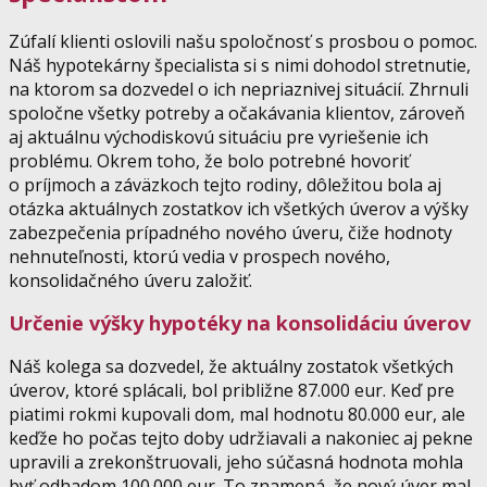
Zúfalí klienti oslovili našu spoločnosť s prosbou o pomoc.
Náš hypotekárny špecialista si s nimi dohodol stretnutie,
na ktorom sa dozvedel o ich nepriaznivej situácií. Zhrnuli
spoločne všetky potreby a očakávania klientov, zároveň
aj aktuálnu východiskovú situáciu pre vyriešenie ich
problému. Okrem toho, že bolo potrebné hovoriť
o príjmoch a záväzkoch tejto rodiny, dôležitou bola aj
otázka aktuálnych zostatkov ich všetkých úverov a výšky
zabezpečenia prípadného nového úveru, čiže hodnoty
nehnuteľnosti, ktorú vedia v prospech nového,
konsolidačného úveru založiť.
Určenie výšky hypotéky na konsolidáciu úverov
Náš kolega sa dozvedel, že aktuálny zostatok všetkých
úverov, ktoré splácali, bol približne 87.000 eur. Keď pre
piatimi rokmi kupovali dom, mal hodnotu 80.000 eur, ale
keďže ho počas tejto doby udržiavali a nakoniec aj pekne
upravili a zrekonštruovali, jeho súčasná hodnota mohla
byť odhadom 100.000 eur. To znamená, že nový úver mal