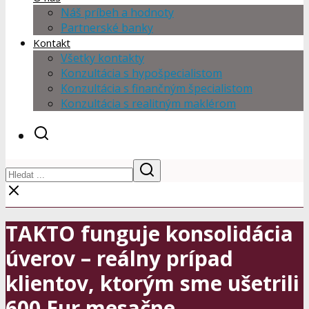
Náš príbeh a hodnoty
Partnerské banky
Kontakt
Všetky kontakty
Konzultácia s hypošpecialistom
Konzultácia s finančným špecialistom
Konzultácia s realitným maklérom
TAKTO funguje konsolidácia
úverov – reálny prípad
klientov, ktorým sme ušetrili
600 Eur mesačne