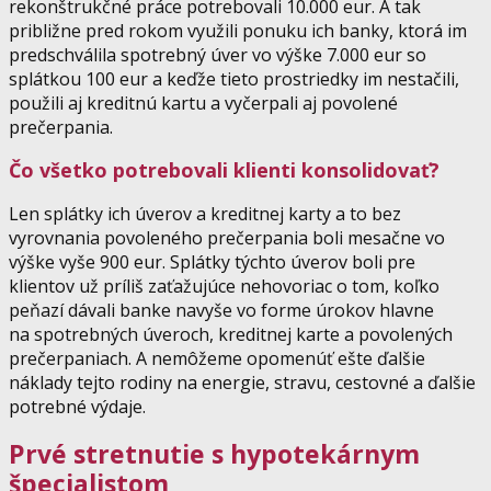
rekonštrukčné práce potrebovali 10.000 eur. A tak
približne pred rokom využili ponuku ich banky, ktorá im
predschválila spotrebný úver vo výške 7.000 eur so
splátkou 100 eur a keďže tieto prostriedky im nestačili,
použili aj kreditnú kartu a vyčerpali aj povolené
prečerpania.
Čo všetko potrebovali klienti konsolidovať?
Len splátky ich úverov a kreditnej karty a to bez
vyrovnania povoleného prečerpania boli mesačne vo
výške vyše 900 eur. Splátky týchto úverov boli pre
klientov už príliš zaťažujúce nehovoriac o tom, koľko
peňazí dávali banke navyše vo forme úrokov hlavne
na spotrebných úveroch, kreditnej karte a povolených
prečerpaniach. A nemôžeme opomenúť ešte ďalšie
náklady tejto rodiny na energie, stravu, cestovné a ďalšie
potrebné výdaje.
Prvé stretnutie s hypotekárnym
špecialistom