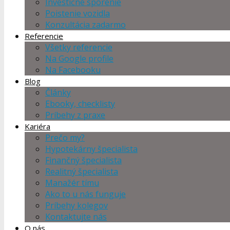
Investičné sporenie
Poistenie vozidla
Konzultácia zadarmo
Referencie
Všetky referencie
Na Google profile
Na Facebooku
Blog
Články
Ebooky, checklisty
Príbehy z praxe
Kariéra
Prečo my?
Hypotekárny špecialista
Finančný špecialista
Realitný špecialista
Manažér tímu
Ako to u nás funguje
Príbehy kolegov
Kontaktujte nás
O nás