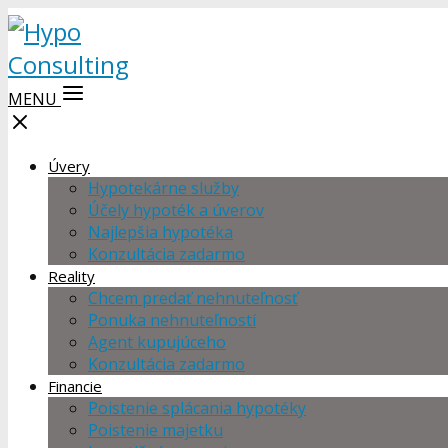
MENU
Úvery
Hypotekárne služby
Účely hypoték a úverov
Najlepšia hypotéka
Konzultácia zadarmo
Reality
Chcem predať nehnuteľnosť
Ponuka nehnuteľností
Agent kupujúceho
Konzultácia zadarmo
Financie
Poistenie splácania hypotéky
Poistenie majetku