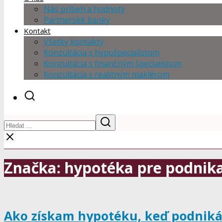
Náš príbeh a hodnoty
Partnerské banky
Kontakt
Všetky kontakty
Konzultácia s hypošpecialistom
Konzultácia s finančným špecialistom
Konzultácia s realitným maklérom
Značka: hypotéka pre podnik
Ako získam hypotéku, keď podnik