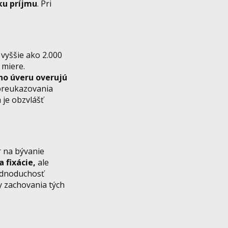
ku príjmu
. Pri
 vyššie ako 2.000
 miere.
ho úveru overujú
preukazovania
 je obzvlášť
r na bývanie
a fixácie,
ale
dnoduchosť
y zachovania tých