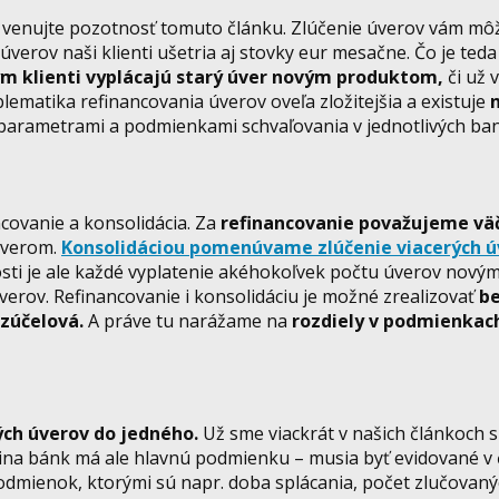
šiť, venujte pozotnosť tomuto článku. Zlúčenie úverov vám mô
verov naši klienti ušetria aj stovky eur mesačne. Čo je teda
ým klienti vyplácajú starý úver novým produktom,
či už v
lematika refinancovania úverov oveľa zložitejšia a existuje
 parametrami a podmienkami schvaľovania v jednotlivých ba
covanie a konsolidácia. Za
refinancovanie považujeme väč
úverom.
Konsolidáciou pomenúvame zlúčenie viacerých ú
ti je ale každé vyplatenie akéhokoľvek počtu úverov nový
úverov. Refinancovanie i konsolidáciu je možné zrealizovať
be
zúčelová.
A práve tu narážame na
rozdiely v podmienkach
ých úverov do jedného.
Už sme viackrát v našich článkoch s
šina bánk má ale hlavnú podmienku – musia byť evidované v
odmienok, ktorými sú napr. doba splácania, počet zlučovaný