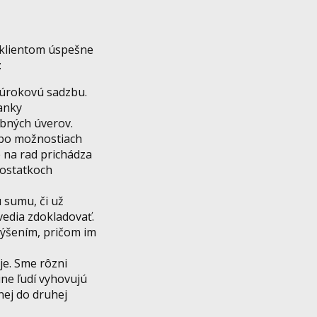
 klientom úspešne
:
ú úrokovú sadzbu.
banky
ebných úverov.
j po možnostiach
e na rad prichádza
zostatkoch
u sumu, či už
vedia zdokladovať.
výšením, pričom im
je. Sme rôzni
ne ľudí vyhovujú
nej do druhej