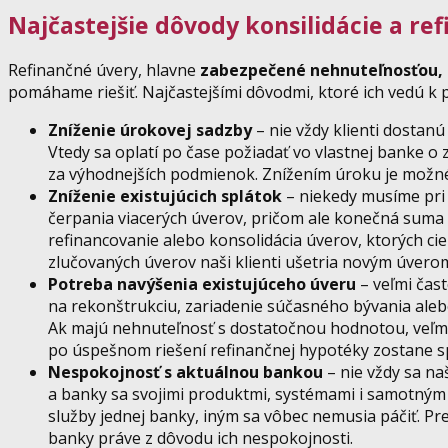
Najčastejšie dôvody konsilidácie a re
Refinančné úvery, hlavne
zabezpečené nehnuteľnosťou, 
pomáhame riešiť. Najčastejšími dôvodmi, ktoré ich vedú k 
Zníženie úrokovej sadzby
– nie vždy klienti dostan
Vtedy sa oplatí po čase požiadať vo vlastnej banke o
za výhodnejších podmienok. Znížením úroku je možné 
Zníženie existujúcich splátok
– niekedy musíme pri 
čerpania viacerých úverov, pričom ale konečná suma s
refinancovanie alebo konsolidácia úverov, ktorých ci
zlučovaných úverov naši klienti ušetria novým úvero
Potreba navýšenia existujúceho úveru
– veľmi čast
na rekonštrukciu, zariadenie súčasného bývania alebo
Ak majú nehnuteľnosť s dostatočnou hodnotou, veľmi
po úspešnom riešení refinančnej hypotéky zostane s
Nespokojnosť s aktuálnou bankou
– nie vždy sa na
a banky sa svojimi produktmi, systémami i samotným 
služby jednej banky, iným sa vôbec nemusia páčiť. Pret
banky práve z dôvodu ich nespokojnosti.