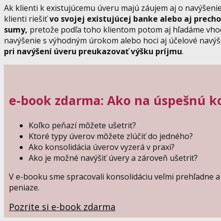
Ak klienti k existujúcemu úveru majú záujem aj o navýšenie
klienti riešiť
vo svojej existujúcej banke alebo aj prech
sumy,
pretože podľa toho klientom potom aj hľadáme vho
navýšenie s výhodným úrokom alebo hoci aj účelové navýše
pri navýšení úveru preukazovať výšku príjmu
.
e-book zdarma: Ako na úspešnú k
Koľko peňazí môžete ušetriť?
Ktoré typy úverov môžete zlúčiť do jedného?
Ako konsolidácia úverov vyzerá v praxi?
Ako je možné navýšiť úvery a zároveň ušetriť?
V e-booku sme spracovali konsolidáciu veľmi prehľadne a 
peniaze.
Pozrite si e-book zdarma