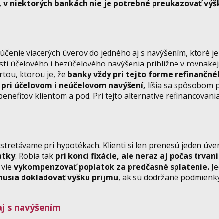
,
v niektorých bankách nie je potrebné preukazovať výš
účenie viacerých úverov do jedného aj s navýšením, ktoré je
sti účelového i bezúčelového navýšenia približne v rovnakej
tou, ktorou je, že
banky vždy pri tejto forme refinančné
pri účelovom i neúčelovom navýšení,
líšia sa spôsobom 
efitov klientom a pod. Pri tejto alternatíve refinancovania
 stretávame pri hypotékach. Klienti si len prenesú jeden úve
átky
. Robia tak
pri konci fixácie, ale neraz aj počas trvani
 vie
vykompenzovať poplatok za predčasné splatenie.
Je
usia dokladovať výšku príjmu
, ak sú dodržané podmienk
j s navýšením