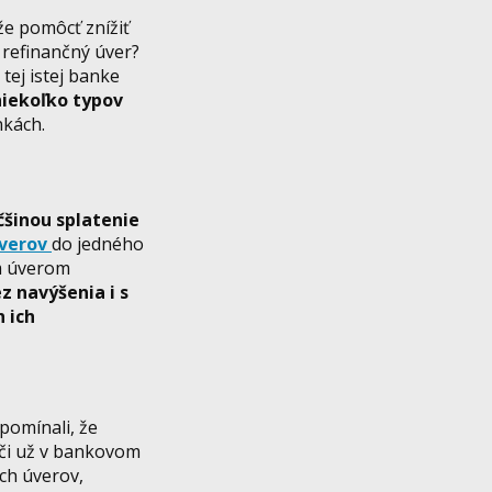
že pomôcť znížiť
 refinančný úver?
 tej istej banke
niekoľko typov
nkách.
šinou splatenie
verov
do jedného
m úverom
z navýšenia i s
 ich
pomínali, že
 či už v bankovom
ch úverov,