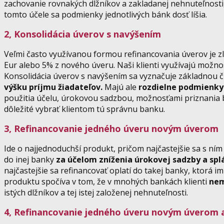
zachovanie rovnakých dlžníkov a zakladanej nehnuteľnosti
tomto účele sa podmienky jednotlivých bánk dosť líšia.
2, Konsolidácia úverov s navýšením
Veľmi často využívanou formou refinancovania úverov je zl
Eur alebo 5% z nového úveru. Naši klienti využívajú možno
Konsolidácia úverov s navýšením sa vyznačuje základnou čr
výšku príjmu žiadateľov.
Majú ale
rozdielne podmienky 
použitia účelu, úrokovou sadzbou, možnosťami priznania ben
dôležité vybrať klientom tú správnu banku.
3, Refinancovanie jedného úveru novým úverom
Ide o najjednoduchší produkt, pričom najčastejšie sa s ním
do inej banky
za účelom zníženia úrokovej sadzby a spl
najčastejšie sa refinancovať oplatí do takej banky, ktorá im
produktu spočíva v tom, že v mnohých bankách klienti
nem
istých dlžníkov a tej istej založenej nehnuteľnosti.
4, Refinancovanie jedného úveru novým úverom a