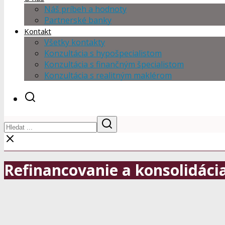
Náš príbeh a hodnoty
Partnerské banky
Kontakt
Všetky kontakty
Konzultácia s hypošpecialistom
Konzultácia s finančným špecialistom
Konzultácia s realitným maklérom
Refinancovanie a konsolidácia