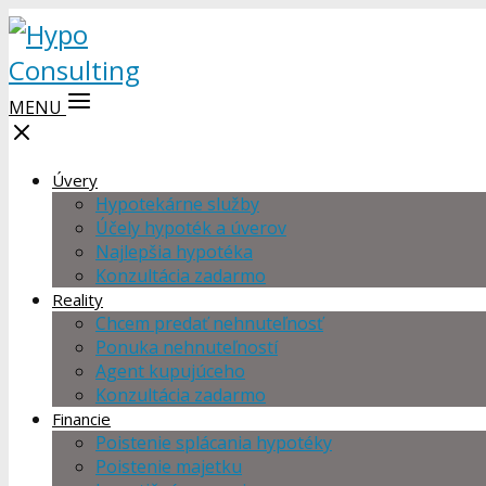
MENU
Úvery
Hypotekárne služby
Účely hypoték a úverov
Najlepšia hypotéka
Konzultácia zadarmo
Reality
Chcem predať nehnuteľnosť
Ponuka nehnuteľností
Agent kupujúceho
Konzultácia zadarmo
Financie
Poistenie splácania hypotéky
Poistenie majetku