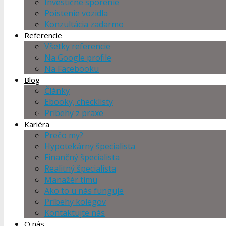
Investičné sporenie
Poistenie vozidla
Konzultácia zadarmo
Referencie
Všetky referencie
Na Google profile
Na Facebooku
Blog
Články
Ebooky, checklisty
Príbehy z praxe
Kariéra
Prečo my?
Hypotekárny špecialista
Finančný špecialista
Realitný špecialista
Manažér tímu
Ako to u nás funguje
Príbehy kolegov
Kontaktujte nás
O nás