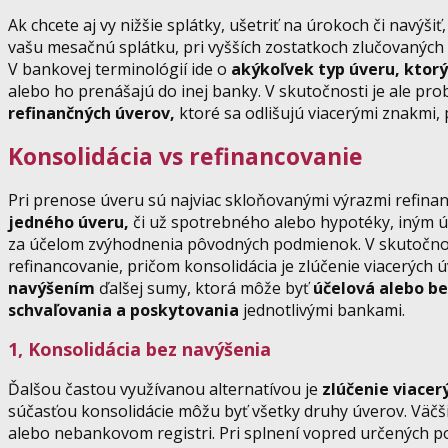
Ak chcete aj vy nižšie splátky, ušetriť na úrokoch či navý
vašu mesačnú splátku, pri vyšších zostatkoch zlučovaných ú
V bankovej terminológií ide o
akýkoľvek typ úveru, ktor
alebo ho prenášajú do inej banky. V skutočnosti je ale prob
refinančných úverov,
ktoré sa odlišujú viacerými znakmi,
Konsolidácia vs refinancovanie
Pri prenose úveru sú najviac skloňovanými výrazmi refinan
jedného úveru,
či už spotrebného alebo hypotéky, iným 
za účelom zvýhodnenia pôvodných podmienok. V skutočnos
refinancovanie, pričom konsolidácia je zlúčenie viacerých 
navýšením
ďalšej sumy, ktorá môže byť
účelová alebo be
schvaľovania a poskytovania
jednotlivými bankami.
1, Konsolidácia bez navýšenia
Ďalšou častou využívanou alternatívou je
zlúčenie viacer
súčasťou konsolidácie môžu byť všetky druhy úverov. Väč
alebo nebankovom registri. Pri splnení vopred určených p