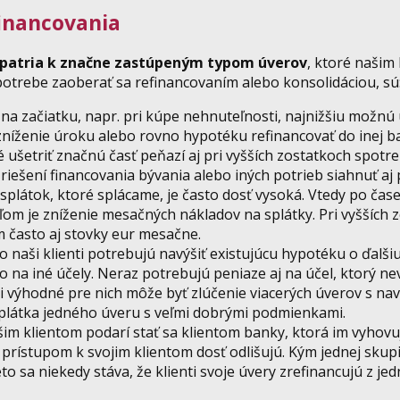
financovania
patria k značne zastúpeným typom úverov
, ktoré našim
potrebe zaoberať sa refinancovaním alebo konsolidáciou, sú
ú na začiatku, napr. pri kúpe nehnuteľnosti, najnižšiu možn
 zníženie úroku alebo rovno hypotéku refinancovať do inej 
ušetriť značnú časť peňazí aj pri vyšších zostatkoch spotr
riešení financovania bývania alebo iných potrieb siahnuť a
plátok, ktoré splácame, je často dosť vysoká. Vtedy po čas
eľom je zníženie mesačných nákladov na splátky. Pri vyšších 
m často aj stovky eur mesačne.
o naši klienti potrebujú navýšiť existujúcu hypotéku o ďalši
 na iné účely. Neraz potrebujú peniaze aj na účel, ktorý ne
 výhodné pre nich môže byť zlúčenie viacerých úverov s na
plátka jedného úveru s veľmi dobrými podmienkami.
šim klientom podarí stať sa klientom banky, ktorá im vyhovu
prístupom k svojim klientom dosť odlišujú. Kým jednej skupi
o sa niekedy stáva, že klienti svoje úvery zrefinancujú z jed