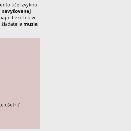
Tento účel zvyknú
l navyšovanej
napr. bezúčelové
 žiadatelia
musia
e ušetriť