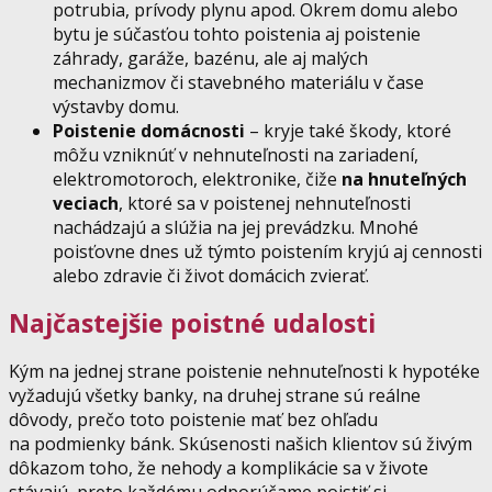
potrubia, prívody plynu apod. Okrem domu alebo
bytu je súčasťou tohto poistenia aj poistenie
záhrady, garáže, bazénu, ale aj malých
mechanizmov či stavebného materiálu v čase
výstavby domu.
Poistenie domácnosti
– kryje také škody, ktoré
môžu vzniknúť v nehnuteľnosti na zariadení,
elektromotoroch, elektronike, čiže
na hnuteľných
veciach
, ktoré sa v poistenej nehnuteľnosti
nachádzajú a slúžia na jej prevádzku. Mnohé
poisťovne dnes už týmto poistením kryjú aj cennosti
alebo zdravie či život domácich zvierať.
Najčastejšie poistné udalosti
Kým na jednej strane poistenie nehnuteľnosti k hypotéke
vyžadujú všetky banky, na druhej strane sú reálne
dôvody, prečo toto poistenie mať bez ohľadu
na podmienky bánk. Skúsenosti našich klientov sú živým
dôkazom toho, že nehody a komplikácie sa v živote
stávajú, preto každému odporúčame poistiť si