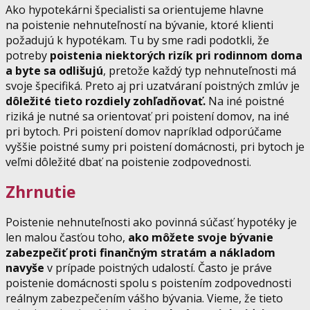
Ako hypotekárni špecialisti sa orientujeme hlavne
na poistenie nehnuteľností na bývanie, ktoré klienti
požadujú k hypotékam. Tu by sme radi podotkli, že
potreby
poistenia niektorých rizík pri rodinnom doma
a byte sa odlišujú
, pretože každý typ nehnuteľnosti má
svoje špecifiká. Preto aj pri uzatváraní poistných zmlúv je
dôležité tieto rozdiely zohľadňovať.
Na iné poistné
riziká je nutné sa orientovať pri poistení domov, na iné
pri bytoch. Pri poistení domov napríklad odporúčame
vyššie poistné sumy pri poistení domácnosti, pri bytoch je
veľmi dôležité dbať na poistenie zodpovednosti.
Zhrnutie
Poistenie nehnuteľnosti ako povinná súčasť hypotéky je
len malou časťou toho,
ako môžete svoje bývanie
zabezpečiť proti finančným stratám a nákladom
navyše
v prípade poistných udalostí. Často je práve
poistenie domácnosti spolu s poistením zodpovednosti
reálnym zabezpečením vášho bývania. Vieme, že tieto