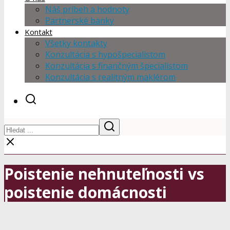
Náš príbeh a hodnoty
Partnerské banky
Kontakt
Všetky kontakty
Konzultácia s hypošpecialistom
Konzultácia s finančným špecialistom
Konzultácia s realitným maklérom
Poistenie nehnuteľnosti vs
poistenie domácnosti