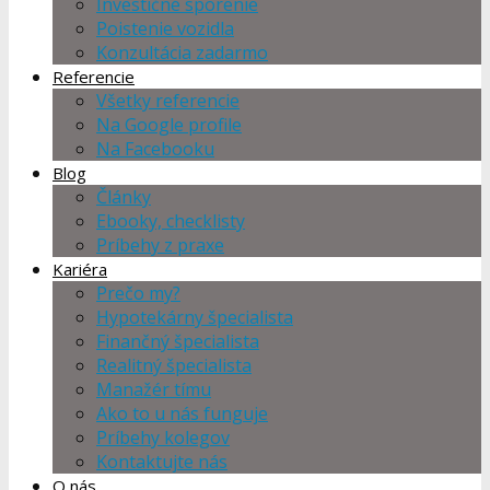
Investičné sporenie
Poistenie vozidla
Konzultácia zadarmo
Referencie
Všetky referencie
Na Google profile
Na Facebooku
Blog
Články
Ebooky, checklisty
Príbehy z praxe
Kariéra
Prečo my?
Hypotekárny špecialista
Finančný špecialista
Realitný špecialista
Manažér tímu
Ako to u nás funguje
Príbehy kolegov
Kontaktujte nás
O nás