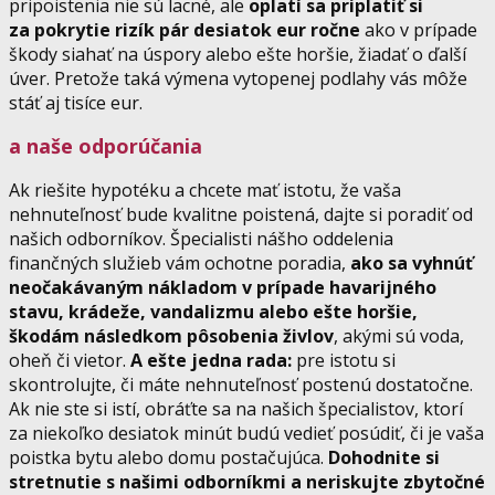
pripoistenia nie sú lacné, ale
oplatí sa priplatiť si
za pokrytie rizík pár desiatok eur ročne
ako v prípade
škody siahať na úspory alebo ešte horšie, žiadať o ďalší
úver. Pretože taká výmena vytopenej podlahy vás môže
stáť aj tisíce eur.
a naše odporúčania
Ak riešite hypotéku a chcete mať istotu, že vaša
nehnuteľnosť bude kvalitne poistená, dajte si poradiť od
našich odborníkov. Špecialisti nášho oddelenia
finančných služieb vám ochotne poradia,
ako sa vyhnúť
neočakávaným nákladom v prípade havarijného
stavu, krádeže, vandalizmu alebo ešte horšie,
škodám následkom pôsobenia živlov
, akými sú voda,
oheň či vietor.
A ešte jedna rada:
pre istotu si
skontrolujte, či máte nehnuteľnosť postenú dostatočne.
Ak nie ste si istí, obráťte sa na našich špecialistov, ktorí
za niekoľko desiatok minút budú vedieť posúdiť, či je vaša
poistka bytu alebo domu postačujúca.
Dohodnite si
stretnutie s našimi odborníkmi a neriskujte zbytočné