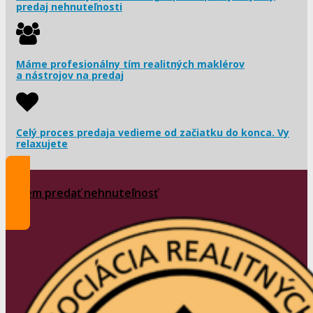
predaj nehnuteľnosti
Máme profesionálny tím realitných maklérov
a nástrojov na predaj
Celý proces predaja vedieme od začiatku do konca. Vy
relaxujete
Chcem predať nehnuteľnosť