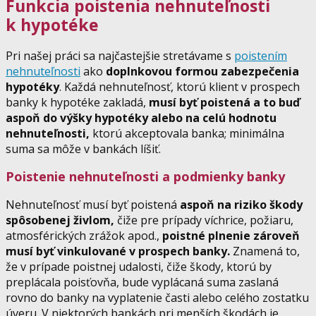
Funkcia poistenia nehnuteľnosti
k hypotéke
Pri našej práci sa najčastejšie stretávame s
poistením
nehnuteľnosti
ako
doplnkovou formou zabezpečenia
hypotéky
. Každá nehnuteľnosť, ktorú klient v prospech
banky k hypotéke zakladá,
musí byť poistená a to buď
aspoň do výšky hypotéky alebo na celú hodnotu
nehnuteľnosti,
ktorú akceptovala banka; minimálna
suma sa môže v bankách líšiť.
Poistenie nehnuteľnosti a podmienky banky
Nehnuteľnosť musí byť poistená
aspoň na riziko škody
spôsobenej živlom,
čiže pre prípady víchrice, požiaru,
atmosférických zrážok apod.,
poistné plnenie zároveň
musí byť vinkulované v prospech banky.
Znamená to,
že v prípade poistnej udalosti, čiže škody, ktorú by
preplácala poisťovňa, bude vyplácaná suma zaslaná
rovno do banky na vyplatenie časti alebo celého zostatku
úveru. V niektorých bankách pri menších škodách je