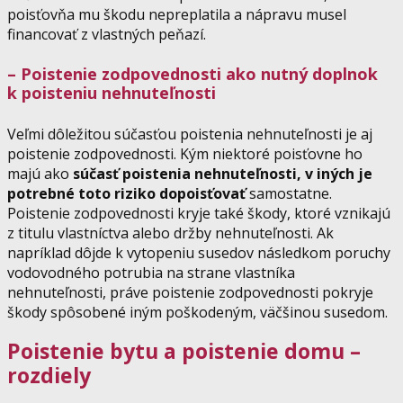
poisťovňa mu škodu nepreplatila a nápravu musel
financovať z vlastných peňazí.
– Poistenie zodpovednosti ako nutný doplnok
k poisteniu nehnuteľnosti
Veľmi dôležitou súčasťou poistenia nehnuteľnosti je aj
poistenie zodpovednosti. Kým niektoré poisťovne ho
majú ako
súčasť poistenia nehnuteľnosti, v iných je
potrebné toto riziko dopoisťovať
samostatne.
Poistenie zodpovednosti kryje také škody, ktoré vznikajú
z titulu vlastníctva alebo držby nehnuteľnosti. Ak
napríklad dôjde k vytopeniu susedov následkom poruchy
vodovodného potrubia na strane vlastníka
nehnuteľnosti, práve poistenie zodpovednosti pokryje
škody spôsobené iným poškodeným, väčšinou susedom.
Poistenie bytu a poistenie domu –
rozdiely