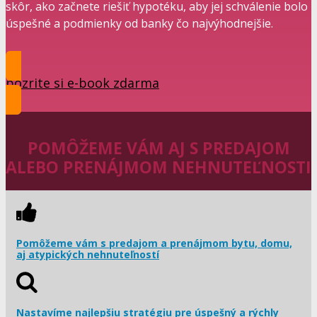
skôr, ako začnete riešiť hypotéku, aby jej schválenie bolo
úspešné a podmienky od banky čo najvýhodnejšie.
pozrite si e-book zdarma
POMÔŽEME VÁM AJ S PREDAJOM
ALEBO PRENÁJMOM NEHNUTEĽNOSTI
Pomôžeme vám s predajom a prenájmom bytu, domu,
aj atypických nehnuteľností
Nastavíme najlepšiu stratégiu pre úspešný a rýchly