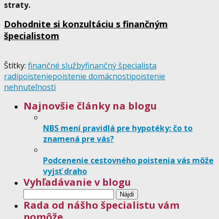
straty.
Dohodnite si konzultáciu s finančným
špecialistom
Štítky:
finančné služby
finančný špecialista
radí
poistenie
poistenie domácnosti
poistenie
nehnuteľnosti
Najnovšie články na blogu
NBS mení pravidlá pre hypotéky: čo to
znamená pre vás?
Podcenenie cestovného poistenia vás môže
vyjsť draho
Vyhľadávanie v blogu
Hľadať:
Rada od nášho špecialistu vám
pomôže