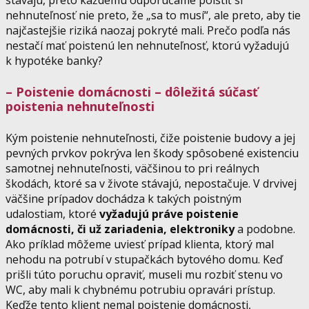
nehnuteľnosť nie preto, že „sa to musí“, ale preto, aby tie
najčastejšie riziká naozaj pokryté mali. Prečo podľa nás
nestačí mať poistenú len nehnuteľnosť, ktorú vyžadujú
k hypotéke banky?
– Poistenie domácnosti – dôležitá súčasť
poistenia nehnuteľnosti
Kým poistenie nehnuteľnosti, čiže poistenie budovy a jej
pevných prvkov pokrýva len škody spôsobené existenciu
samotnej nehnuteľnosti, väčšinou to pri reálnych
škodách, ktoré sa v živote stávajú, nepostačuje. V drvivej
väčšine prípadov dochádza k takých poistným
udalostiam, ktoré
vyžadujú práve poistenie
domácnosti, či už zariadenia, elektroniky
a podobne.
Ako príklad môžeme uviesť prípad klienta, ktorý mal
nehodu na potrubí v stupačkách bytového domu. Keď
prišli túto poruchu opraviť, museli mu rozbiť stenu vo
WC, aby mali k chybnému potrubiu opravári prístup.
Keďže tento klient nemal poistenie domácnosti,