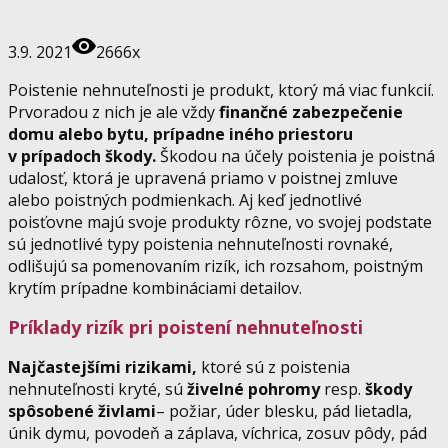
3.9. 2021
2666x
Poistenie nehnuteľnosti je produkt, ktorý má viac funkcií.
Prvoradou z nich je ale vždy
finančné zabezpečenie
domu alebo bytu, prípadne iného priestoru
v prípadoch škody.
Škodou na účely poistenia je poistná
udalosť, ktorá je upravená priamo v poistnej zmluve
alebo poistných podmienkach. Aj keď jednotlivé
poisťovne majú svoje produkty rôzne, vo svojej podstate
sú jednotlivé typy poistenia nehnuteľnosti rovnaké,
odlišujú sa pomenovaním rizík, ich rozsahom, poistným
krytím prípadne kombináciami detailov.
Príklady rizík pri poistení nehnuteľnosti
Najčastejšími rizikami,
ktoré sú z poistenia
nehnuteľnosti kryté, sú
živelné pohromy
resp.
škody
spôsobené živlami
– požiar, úder blesku, pád lietadla,
únik dymu, povodeň a záplava, víchrica, zosuv pôdy, pád