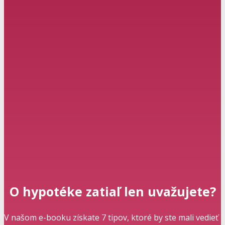
O hypotéke zatiaľ len uvažujete?
V našom e-booku získate 7 tipov, ktoré by ste mali vedieť