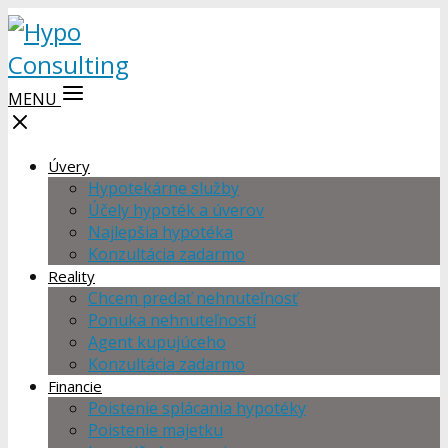
MENU
Úvery
Hypotekárne služby
Účely hypoték a úverov
Najlepšia hypotéka
Konzultácia zadarmo
Reality
Chcem predať nehnuteľnosť
Ponuka nehnuteľností
Agent kupujúceho
Konzultácia zadarmo
Financie
Poistenie splácania hypotéky
Poistenie majetku