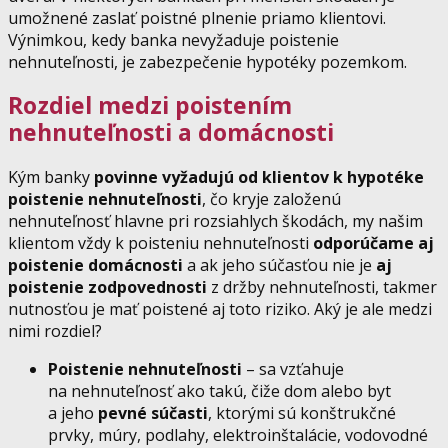
umožnené zaslať poistné plnenie priamo klientovi.
Výnimkou, kedy banka nevyžaduje poistenie
nehnuteľnosti, je zabezpečenie hypotéky pozemkom.
Rozdiel medzi poistením
nehnuteľnosti a domácnosti
Kým banky
povinne vyžadujú od klientov k hypotéke
poistenie nehnuteľnosti
, čo kryje založenú
nehnuteľnosť hlavne pri rozsiahlych škodách, my našim
klientom vždy k poisteniu nehnuteľnosti
odporúčame aj
poistenie domácnosti
a ak jeho súčasťou nie je
aj
poistenie zodpovednosti
z držby nehnuteľnosti, takmer
nutnosťou je mať poistené aj toto riziko. Aký je ale medzi
nimi rozdiel?
Poistenie nehnuteľnosti
– sa vzťahuje
na nehnuteľnosť ako takú, čiže dom alebo byt
a jeho
pevné súčasti
, ktorými sú konštrukčné
prvky, múry, podlahy, elektroinštalácie, vodovodné