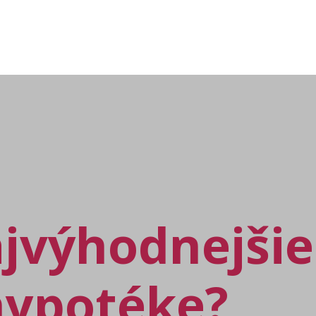
ajvýhodnejšie
 hypotéke?