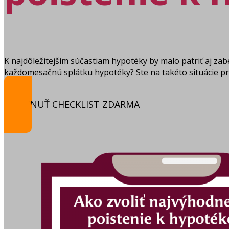
K najdôležitejším súčastiam hypotéky by malo patriť aj zab
každomesačnú splátku hypotéky? Ste na takéto situácie pr
STIAHNUŤ CHECKLIST ZDARMA