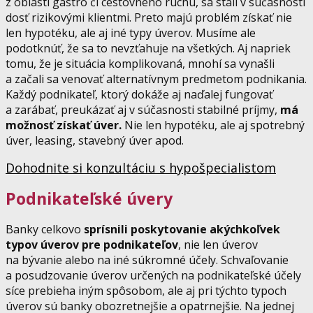
z oblasti gastro či cestovného ruchu, sa stali v súčasnosti
dosť rizikovými klientmi. Preto majú problém získať nie
len hypotéku, ale aj iné typy úverov. Musíme ale
podotknúť, že sa to nevzťahuje na všetkých. Aj napriek
tomu, že je situácia komplikovaná, mnohí sa vynašli
a začali sa venovať alternatívnym predmetom podnikania.
Každý podnikateľ, ktorý dokáže aj naďalej fungovať
a zarábať, preukázať aj v súčasnosti stabilné príjmy,
má
možnosť získať úver.
Nie len hypotéku, ale aj spotrebný
úver, leasing, stavebný úver apod.
Dohodnite si konzultáciu s hypošpecialistom
Podnikateľské úvery
Banky celkovo
sprísnili poskytovanie akýchkoľvek
typov úverov pre podnikateľov
, nie len úverov
na bývanie alebo na iné súkromné účely. Schvaľovanie
a posudzovanie úverov určených na podnikateľské účely
síce prebieha iným spôsobom, ale aj pri týchto typoch
úverov sú banky obozretnejšie a opatrnejšie. Na jednej