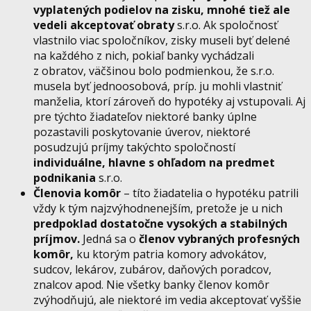
vyplatených podielov na zisku, mnohé tiež ale
vedeli akceptovať obraty
s.r.o. Ak spoločnosť
vlastnilo viac spoločníkov, zisky museli byť delené
na každého z nich, pokiaľ banky vychádzali
z obratov, väčšinou bolo podmienkou, že s.r.o.
musela byť jednoosobová, príp. ju mohli vlastniť
manželia, ktorí zároveň do hypotéky aj vstupovali. Aj
pre týchto žiadateľov niektoré banky úplne
pozastavili poskytovanie úverov, niektoré
posudzujú príjmy takýchto spoločností
individuálne, hlavne s ohľadom na predmet
podnikania
s.r.o.
Členovia komôr
– títo žiadatelia o hypotéku patrili
vždy k tým najzvýhodnenejším, pretože je u nich
predpoklad dostatočne vysokých a stabilných
príjmov.
Jedná sa o
členov vybraných profesných
komôr,
ku ktorým patria komory advokátov,
sudcov, lekárov, zubárov, daňových poradcov,
znalcov apod. Nie všetky banky členov komôr
zvýhodňujú, ale niektoré im vedia akceptovať vyššie