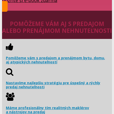
pozrite si e-book zdarma
POMÔŽEME VÁM AJ S PREDAJOM
ALEBO PRENÁJMOM NEHNUTEĽNOSTI
Pomôžeme vám s predajom a prenájmom bytu, domu,
aj atypických nehnuteľností
Nastavíme najlepšiu stratégiu pre úspešný a rýchly
predaj nehnuteľnosti
Máme profesionálny tím realitných maklérov
a nástrojov na predaj