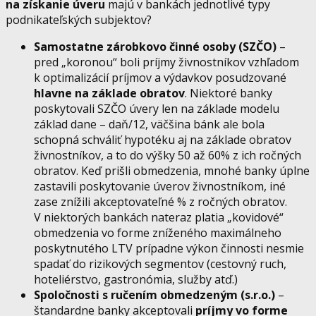
na získanie úveru
majú v bankách jednotlivé typy
podnikateľských subjektov?
Samostatne zárobkovo činné osoby (SZČO)
–
pred „koronou“ boli príjmy živnostníkov vzhľadom
k optimalizácií príjmov a výdavkov posudzované
hlavne na základe obratov
. Niektoré banky
poskytovali SZČO úvery len na základe modelu
základ dane – daň/12, väčšina bánk ale bola
schopná schváliť hypotéku aj na základe obratov
živnostníkov, a to do výšky 50 až 60% z ich ročných
obratov. Keď prišli obmedzenia, mnohé banky úplne
zastavili poskytovanie úverov živnostníkom, iné
zase znížili akceptovateľné % z ročných obratov.
V niektorých bankách nateraz platia „kovidové“
obmedzenia vo forme zníženého maximálneho
poskytnutého LTV prípadne výkon činnosti nesmie
spadať do rizikových segmentov (cestovný ruch,
hoteliérstvo, gastronómia, služby atď.)
Spoločnosti s ručením obmedzeným (s.r.o.)
–
štandardne banky akceptovali
príjmy vo forme