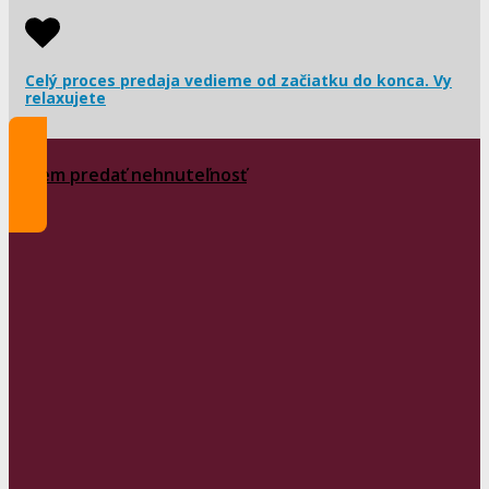
Celý proces predaja vedieme od začiatku do konca. Vy
relaxujete
Chcem predať nehnuteľnosť