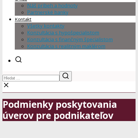
Náš príbeh a hodnoty
Partnerské banky
Kontakt
Všetky kontakty
Konzultácia s hypošpecialistom
Konzultácia s finančným špecialistom
Konzultácia s realitným maklérom
Podmienky poskytovania
úverov pre podnikateľov