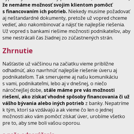
že nemáme možnosť svojim klientom pomôcť
s financovaním ich potrieb.
Niekedy musíme požadovať
aj neštandardné dokumenty, pretože už vopred chceme
vedieť, ako nakombinovať a nájsť tie najlepšie riešenia.
Už vopred s bankami riešime možnosti podnikateľov, aby
sme nestrácali čas žiadnej zo zúčastnených strán.
Zhrnutie
Našťastie už väčšinou na začiatku vieme približne
odhadnúť, ako navrhnúť najlepšie riešenie úveru aj
podnikateľom. Tak smerujeme aj našu komunikáciu
s vami, podnikateľmi, lebo aj v dnešnej, o niečo
náročnejšej dobe,
stále máme pre vás možnosti
riešení, ako získať vhodné spôsoby financovania či už
vášho bývania alebo iných potrieb
z banky. Nepatríme
k tým, ktorí sa vzdávajú a ak vieme čo len o jednej
možnosti ako vám pomôcť získať úver, urobíme všetko
pre to, aby sme boli vašou oporou.