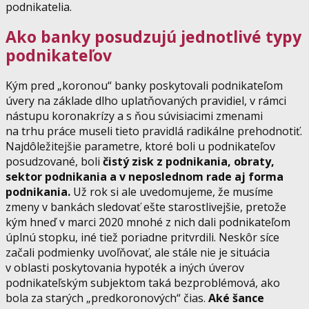
podnikatelia.
Ako banky posudzujú jednotlivé typy
podnikateľov
Kým pred „koronou“ banky poskytovali podnikateľom
úvery na základe dlho uplatňovaných pravidiel, v rámci
nástupu koronakrízy a s ňou súvisiacimi zmenami
na trhu práce museli tieto pravidlá radikálne prehodnotiť.
Najdôležitejšie parametre, ktoré boli u podnikateľov
posudzované, boli
čistý zisk z podnikania, obraty,
sektor podnikania a v neposlednom rade aj forma
podnikania.
Už rok si ale uvedomujeme, že musíme
zmeny v bankách sledovať ešte starostlivejšie, pretože
kým hneď v marci 2020 mnohé z nich dali podnikateľom
úplnú stopku, iné tiež poriadne pritvrdili. Neskôr síce
začali podmienky uvoľňovať, ale stále nie je situácia
v oblasti poskytovania hypoték a iných úverov
podnikateľským subjektom taká bezproblémová, ako
bola za starých „predkoronových“ čias.
Aké šance