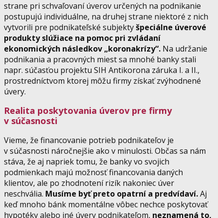
strane pri schvaľovaní úverov určených na podnikanie
postupujú individuálne, na druhej strane niektoré z nich
vytvorili pre podnikateľské subjekty
špeciálne úverové
produkty slúžiace na pomoc pri zvládaní
ekonomických následkov „koronakrízy“.
Na udržanie
podnikania a pracovných miest sa mnohé banky stali
napr. súčasťou projektu SIH Antikorona záruka I. a II.,
prostredníctvom ktorej môžu firmy získať zvýhodnené
úvery.
Realita poskytovania úverov pre firmy
v súčasnosti
Vieme, že financovanie potrieb podnikateľov je
v súčasnosti náročnejšie ako v minulosti. Občas sa nám
stáva, že aj napriek tomu, že banky vo svojich
podmienkach majú možnosť financovania daných
klientov, ale po zhodnotení rizík nakoniec úver
neschvália.
Musíme byť preto opatrní a predvídaví.
Aj
keď mnoho bánk momentálne vôbec nechce poskytovať
hypotéky alebo iné úvery podnikateľom,
neznamená to,