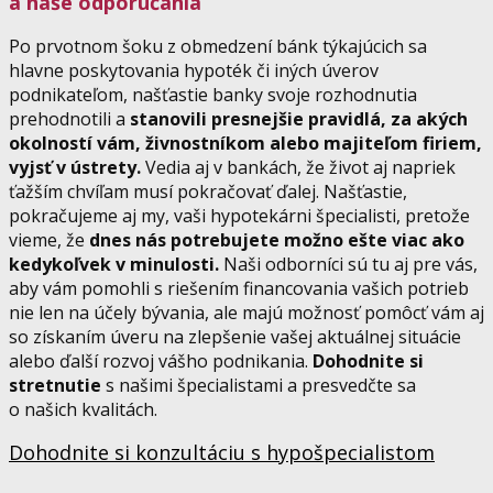
a naše odporúčania
Po prvotnom šoku z obmedzení bánk týkajúcich sa
hlavne poskytovania hypoték či iných úverov
podnikateľom, našťastie banky svoje rozhodnutia
prehodnotili a
stanovili presnejšie pravidlá, za akých
okolností vám, živnostníkom alebo majiteľom firiem,
vyjsť v ústrety.
Vedia aj v bankách, že život aj napriek
ťažším chvíľam musí pokračovať ďalej. Našťastie,
pokračujeme aj my, vaši hypotekárni špecialisti, pretože
vieme, že
dnes nás potrebujete možno ešte viac ako
kedykoľvek v minulosti.
Naši odborníci sú tu aj pre vás,
aby vám pomohli s riešením financovania vašich potrieb
nie len na účely bývania, ale majú možnosť pomôcť vám aj
so získaním úveru na zlepšenie vašej aktuálnej situácie
alebo ďalší rozvoj vášho podnikania.
Dohodnite si
stretnutie
s našimi špecialistami a presvedčte sa
o našich kvalitách.
Dohodnite si konzultáciu s hypošpecialistom