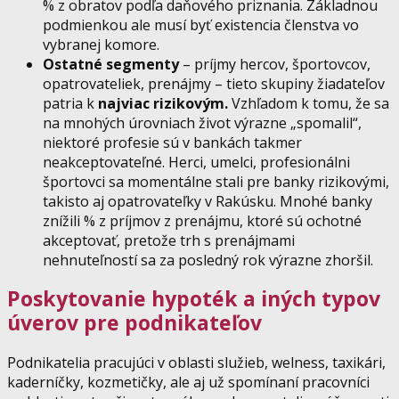
% z obratov podľa daňového priznania. Základnou
podmienkou ale musí byť existencia členstva vo
vybranej komore.
Ostatné segmenty
– príjmy hercov, športovcov,
opatrovateliek, prenájmy – tieto skupiny žiadateľov
patria k
najviac rizikovým.
Vzhľadom k tomu, že sa
na mnohých úrovniach život výrazne „spomalil“,
niektoré profesie sú v bankách takmer
neakceptovateľné. Herci, umelci, profesionálni
športovci sa momentálne stali pre banky rizikovými,
takisto aj opatrovateľky v Rakúsku. Mnohé banky
znížili % z príjmov z prenájmu, ktoré sú ochotné
akceptovať, pretože trh s prenájmami
nehnuteľností sa za posledný rok výrazne zhoršil.
Poskytovanie hypoték a iných typov
úverov pre podnikateľov
Podnikatelia pracujúci v oblasti služieb, welness, taxikári,
kaderníčky, kozmetičky, ale aj už spomínaní pracovníci