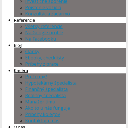
Investičné sporenie
Poistenie vozidla
Konzultácia zadarmo
Referencie
Všetky referencie
Na Google profile
Na Facebooku
Blog
Články
Ebooky, checklisty
Príbehy z praxe
Kariéra
Prečo my?
Hypotekárny špecialista
Finančný špecialista
Realitný špecialista
Manažér tímu
Ako to u nás funguje
Príbehy kolegov
Kontaktujte nás
O nás