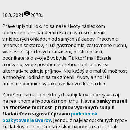
18.3. 2021
2078x
Práve uplynul rok, čo sa naše životy následkom
obmedzení pre pandémiu koronavírusu zmenili,
v niektorých ohľadoch od samých základov. Pracovníci
mnohých sektorov, či už gastronómie, cestovného ruchu,
welness či športových zariadení, prišli o prácu,
podnikatelia o svoje živobytie. Tí, ktorí mali šťastie
a odvahu, svoje pôsobenie prehodnotili a našli si
alternatívne zdroje príjmov. Nie každý ale mal tú možnosť
a mnohým rodinám sa tak zmenili životy a zhoršili
finančné podmienky takpovediac zo dňa na deň.
Zhoršená situácia niektorých subjektov sa prejavila aj
na realitnom a hypotekárnom trhu, hlavne
banky museli
na zhoršené možnosti príjmov vybraných skupín
žiadateľov reagovať úpravou
podmienok
poskytovania úverov
. Jednou z najviac dotknutých typov
žiadateľov a ich možnosti získať hypotéku sa tak stali