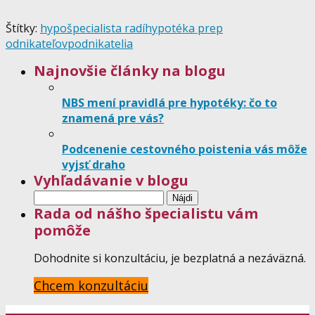
Štítky:
hypošpecialista radí
hypotéka prep
odnikateľov
podnikatelia
Najnovšie články na blogu
NBS mení pravidlá pre hypotéky: čo to
znamená pre vás?
Podcenenie cestovného poistenia vás môže
vyjsť draho
Vyhľadávanie v blogu
Hľadať:
Rada od nášho špecialistu vám
pomôže
Dohodnite si konzultáciu, je bezplatná a nezáväzná.
Chcem konzultáciu