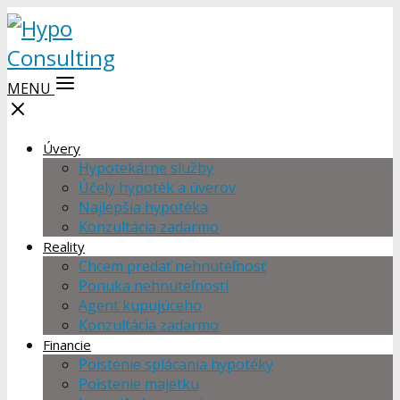
MENU
Úvery
Hypotekárne služby
Účely hypoték a úverov
Najlepšia hypotéka
Konzultácia zadarmo
Reality
Chcem predať nehnuteľnosť
Ponuka nehnuteľností
Agent kupujúceho
Konzultácia zadarmo
Financie
Poistenie splácania hypotéky
Poistenie majetku