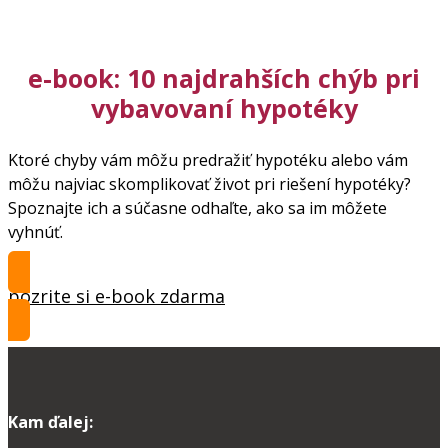
e-book: 10 najdrahších chýb pri
vybavovaní hypotéky
Ktoré chyby vám môžu predražiť hypotéku alebo vám
môžu najviac skomplikovať život pri riešení hypotéky?
Spoznajte ich a súčasne odhaľte, ako sa im môžete
vyhnúť.
pozrite si e-book zdarma
Kam ďalej: