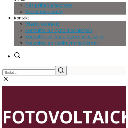
Náš príbeh a hodnoty
Partnerské banky
Kontakt
Všetky kontakty
Konzultácia s hypošpecialistom
Konzultácia s finančným špecialistom
Konzultácia s realitným maklérom
FOTOVOLTAIC