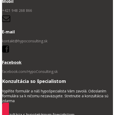
Mobil
+421 948 268 866
E-mail
kontakt@hypoconsulting.sk
Facebook
facebook.com/HypoConsulting.sk
Konzultácia so špecialistom
Vyplňte formulár a náš hypošpecialista Vám zavolá. Odoslaním
formulára sa k ničomu nezaväzujete. Stretnutie a konzultácia sú
zdarma
Konzultácia s hypotekárnym špecialistom