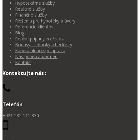
Hypotekárne služby
Realitné služby
Finančné služby
Riešenia pre hypotéky a úvery
Referencie klientov
Blog
Reálne prípady zo života
Bonusy – ebooky, checklisty
Kariéra alebo spolupráca
Náš príbeh a partneri
Kontakt
Kontaktujte nás :
Telefón
+421 232 111 330