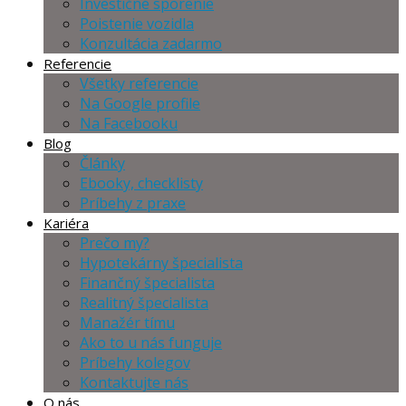
Investičné sporenie
Poistenie vozidla
Konzultácia zadarmo
Referencie
Všetky referencie
Na Google profile
Na Facebooku
Blog
Články
Ebooky, checklisty
Príbehy z praxe
Kariéra
Prečo my?
Hypotekárny špecialista
Finančný špecialista
Realitný špecialista
Manažér tímu
Ako to u nás funguje
Príbehy kolegov
Kontaktujte nás
O nás