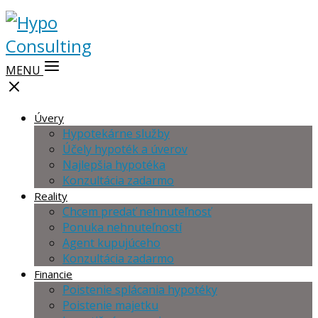
MENU
Úvery
Hypotekárne služby
Účely hypoték a úverov
Najlepšia hypotéka
Konzultácia zadarmo
Reality
Chcem predať nehnuteľnosť
Ponuka nehnuteľností
Agent kupujúceho
Konzultácia zadarmo
Financie
Poistenie splácania hypotéky
Poistenie majetku