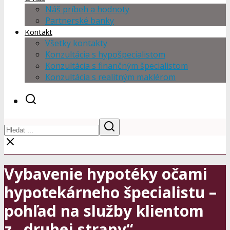
Náš príbeh a hodnoty
Partnerské banky
Kontakt
Všetky kontakty
Konzultácia s hypošpecialistom
Konzultácia s finančným špecialistom
Konzultácia s realitným maklérom
Vybavenie hypotéky očami
hypotekárneho špecialistu –
pohľad na služby klientom
z „druhej strany“