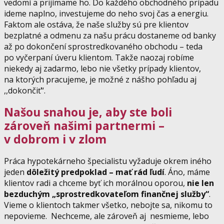
vedomí a prijímame ho. Do každého obchodného prípadu
ideme naplno, investujeme do neho svoj čas a energiu.
Faktom ale ostáva, že naše služby sú pre klientov
bezplatné a odmenu za našu prácu dostaneme od banky
až po dokončení sprostredkovaného obchodu – teda
po vyčerpaní úveru klientom. Takže naozaj robíme
niekedy aj zadarmo, lebo nie všetky prípady klientov,
na ktorých pracujeme, je možné z nášho pohľadu aj
,,dokončiť“.
Našou snahou je, aby ste boli
zároveň našimi partnermi –
v dobrom i v zlom
Práca hypotekárneho špecialistu vyžaduje okrem iného
jeden
dôležitý predpoklad – mať rád ľudí
. Áno, máme
klientov radi a chceme byť ich morálnou oporou,
nie len
bezduchým „sprostredkovateľom finančnej služby“
.
Vieme o klientoch takmer všetko, nebojte sa, nikomu to
nepovieme. Nechceme, ale zároveň aj nesmieme, lebo