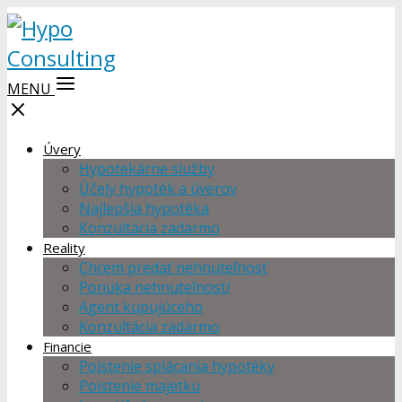
MENU
Úvery
Hypotekárne služby
Účely hypoték a úverov
Najlepšia hypotéka
Konzultácia zadarmo
Reality
Chcem predať nehnuteľnosť
Ponuka nehnuteľností
Agent kupujúceho
Konzultácia zadarmo
Financie
Poistenie splácania hypotéky
Poistenie majetku