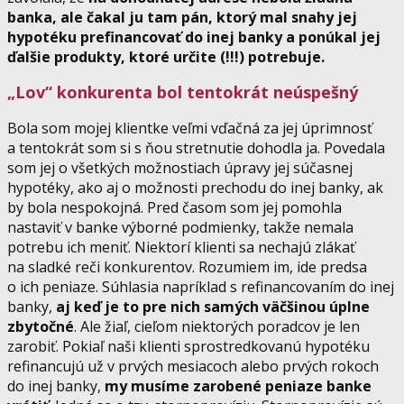
banka, ale čakal ju tam pán, ktorý mal snahy jej
hypotéku prefinancovať do inej banky a ponúkal jej
ďalšie produkty, ktoré určite (!!!) potrebuje.
„Lov“ konkurenta bol tentokrát neúspešný
Bola som mojej klientke veľmi vďačná za jej úprimnosť
a tentokrát som si s ňou stretnutie dohodla ja. Povedala
som jej o všetkých možnostiach úpravy jej súčasnej
hypotéky, ako aj o možnosti prechodu do inej banky, ak
by bola nespokojná. Pred časom som jej pomohla
nastaviť v banke výborné podmienky, takže nemala
potrebu ich meniť. Niektorí klienti sa nechajú zlákať
na sladké reči konkurentov. Rozumiem im, ide predsa
o ich peniaze. Súhlasia napríklad s refinancovaním do inej
banky,
aj keď je to pre nich samých väčšinou úplne
zbytočné
. Ale žiaľ, cieľom niektorých poradcov je len
zarobiť. Pokiaľ naši klienti sprostredkovanú hypotéku
refinancujú už v prvých mesiacoch alebo prvých rokoch
do inej banky,
my musíme zarobené peniaze banke