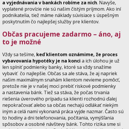
a vyjednávania v bankách robíme za nich
. Navyše,
vyplatené provízie nie sú našim čistým príjmom. Ako iní
podnikatelia, tiež máme náklady súvisiace s úspešným
poskytnutím čo najlepšej služby pre klientov.
Občas pracujeme zadarmo – áno, aj
to je možné
Vždy sa tešíme,
keď klientom oznámime, že proces
vybavovania hypotéky je na konci
a ich úlohou je už
len splniť podmienky banky, ktoré sa vždy snažíme
vybaviť čo najlepšie. Občas sa ale stáva, že aj napriek
našim maximálnym snahám klientom nevieme pomôcť,
pretože nie je v našej moci prebiť riskové podmienky
a nastavenia bánk. Tiež sa stáva, že počas trvania
riešenia úverového prípadu sa klienti rozhodnú ďalej
nepokračovať alebo sa občas nechajú odlákať niekým
iným a celá nami vykonaná práca vyjde nazmar. Často sú
to hodiny a dni telefonovania, počítania, vymýšľania
spôsobov a osobné návštevy bánk. Tohto rizika sme si