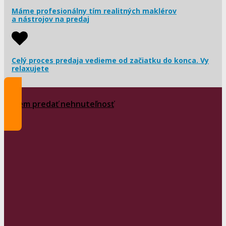
Máme profesionálny tím realitných maklérov
a nástrojov na predaj
Celý proces predaja vedieme od začiatku do konca. Vy
relaxujete
Chcem predať nehnuteľnosť