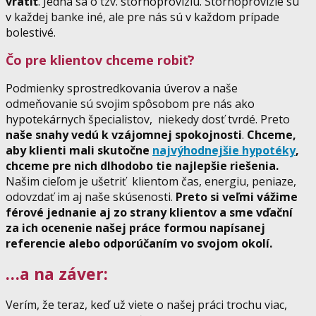
vrátiť
. Jedná sa o tzv. stornoprovíziu. Stornoprovízie sú
v každej banke iné, ale pre nás sú v každom prípade
bolestivé.
Čo pre klientov chceme robiť?
Podmienky sprostredkovania úverov a naše
odmeňovanie sú svojim spôsobom pre nás ako
hypotekárnych špecialistov, niekedy dosť tvrdé. Preto
naše snahy vedú k vzájomnej spokojnosti
.
Chceme,
aby klienti mali skutočne
najvýhodnejšie hypotéky
,
chceme pre nich dlhodobo tie najlepšie riešenia.
Našim cieľom je ušetriť klientom čas, energiu, peniaze,
odovzdať im aj naše skúsenosti.
Preto si veľmi vážime
férové jednanie aj zo strany klientov a sme vďační
za ich ocenenie našej práce formou napísanej
referencie alebo odporúčaním vo svojom okolí.
…a na záver:
Verím, že teraz, keď už viete o našej práci trochu viac,