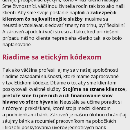
Sme živnostníci, väčšinou živitelia rodín tak isto ako naši
klienti. Aby sme svoje poslanie naplnili a
zabezpečili
klientom čo najkvalitnejšie služby
, musíme sa
neustále vzdelávať, sledovať zmeny na trhu, byť flexibilní.
A zároveň aj odolní voči stresu a tlaku, keď pri riešení
prípadu nášho klienta neprebieha všetko tak, ako bolo
naplánované.
Riadime sa etickým kódexom
Tak ako väčšina profesii, aj my sa v našej spoločnosti
riadime zásadami slušnosti, ktoré máme zapracované
v tzv. Etickom kódexe. Dbáme o to, aby sme klientom
poskytovali kvalitné služby.
Stojíme na strane klientov,
pretože sme tu pre nich a ich financovanie snov
hlavne vo sfére bývania
. Neustále sa učíme poradiť si
s rôznymi prekážkami, ktoré stoja medzi klientom
a podmienkami bánk. Zároveň je našou úlohou chrániť aj
záujmy bánk a rozumieť pracovníkom na pobočkách
i filozofii poskytovania úverov jednotlivých bánk