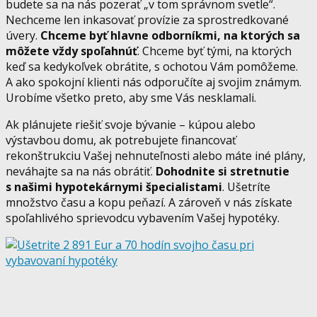
budete sa na nás pozerať „v tom správnom svetle“.
Nechceme len inkasovať provízie za sprostredkované
úvery.
Chceme byť hlavne odborníkmi, na ktorých sa
môžete vždy spoľahnúť
. Chceme byť tými, na ktorých
keď sa kedykoľvek obrátite, s ochotou Vám pomôžeme.
A ako spokojní klienti nás odporučíte aj svojim známym.
Urobíme všetko preto, aby sme Vás nesklamali.
Ak plánujete riešiť svoje bývanie – kúpou alebo
výstavbou domu, ak potrebujete financovať
rekonštrukciu Vašej nehnuteľnosti alebo máte iné plány,
neváhajte sa na nás obrátiť.
Dohodnite si stretnutie
s našimi hypotekárnymi špecialistami
. Ušetríte
množstvo času a kopu peňazí. A zároveň v nás získate
spoľahlivého sprievodcu vybavením Vašej hypotéky.