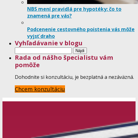
NBS mení pravidlá pre hypotéky: čo to
znamená pre vás?
Podcenenie cestovného poistenia vás môže
vyjsť draho
Vyhľadávanie v blogu
Hľadať:
Rada od nášho špecialistu vám
pomôže
Dohodnite si konzultáciu, je bezplatná a nezáväzná.
Chcem konzultáciu