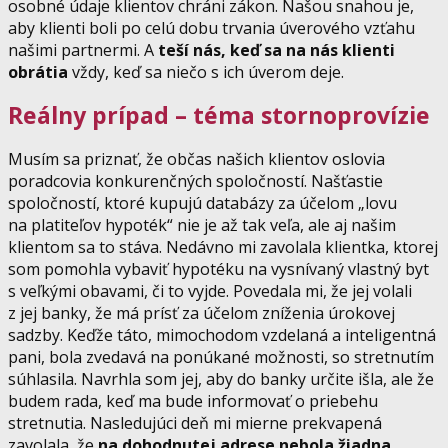
osobné údaje klientov chráni zákon. Našou snahou je,
aby klienti boli po celú dobu trvania úverového vzťahu
našimi partnermi. A
teší nás, keď sa na nás klienti
obrátia
vždy, keď sa niečo s ich úverom deje.
Reálny prípad – téma stornoprovízie
Musím sa priznať, že občas našich klientov oslovia
poradcovia konkurenčných spoločností. Našťastie
spoločností, ktoré kupujú databázy za účelom „lovu
na platiteľov hypoték“ nie je až tak veľa, ale aj našim
klientom sa to stáva. Nedávno mi zavolala klientka, ktorej
som pomohla vybaviť hypotéku na vysnívaný vlastný byt
s veľkými obavami, či to vyjde. Povedala mi, že jej volali
z jej banky, že má prísť za účelom zníženia úrokovej
sadzby. Keďže táto, mimochodom vzdelaná a inteligentná
pani, bola zvedavá na ponúkané možnosti, so stretnutím
súhlasila. Navrhla som jej, aby do banky určite išla, ale že
budem rada, keď ma bude informovať o priebehu
stretnutia. Nasledujúci deň mi mierne prekvapená
zavolala, že
na dohodnutej adrese nebola žiadna