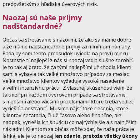
predovšetkým z hľadiska úverových rizík.
Naozaj sú naše príjmy
nadštandardné?
Občas sa stretávame s názormi, že ako sa máme dobre
a že máme nadštandardné príjmy za minimum námahy.
Rada by som tento predsudok uviedla na pravú mieru.
Našťastie tí najlepší z nás si naozaj vedia slušne zarobiť.
Je to tak aj preto, že za tými najlepšími už chodia klienti
sami a vybavia tak veľké množstvo prípadov za mesiac.
Veľké množstvo klientov vyžaduje vysoké nasadenie
a veľmi intenzívnu prácu. Z vlastnej skúsenosti viem, že
takmer pri každom úverovom prípade sa stretávame
s menšími alebo väčšími problémami, ktoré treba vedieť
vyriešiť a odstrániť. Musíme nájsť také riešenia, ktoré
klientov nezaťažia, či už časovo alebo finančne, ale
naopak, vyriešia ich situáciu čo najrýchlejšie a s najnižšími
nákladmi. Klientom sa občas môže zdať, že naša práca je
ľahká, ale je to naozaj
len zdanie, pretože všetky úkony