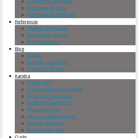
Investičné sporenie
Poistenie vozidla
Konzultácia zadarmo
Referencie
Všetky referencie
Na Google profile
Na Facebooku
Blog
Články
Ebooky, checklisty
Príbehy z praxe
Kariéra
Prečo my?
Hypotekárny špecialista
Finančný špecialista
Realitný špecialista
Manažér tímu
Ako to u nás funguje
Príbehy kolegov
Kontaktujte nás
O nás