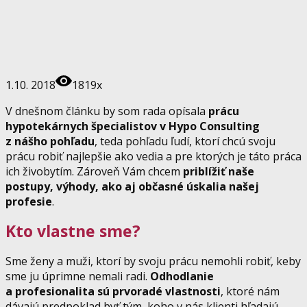
1.10. 2018
1819x
V dnešnom článku by som rada opísala
prácu
hypotekárnych špecialistov v Hypo Consulting
z nášho pohľadu
, teda pohľadu ľudí, ktorí chcú svoju
prácu robiť najlepšie ako vedia a pre ktorých je táto práca
ich živobytím. Zároveň Vám chcem
priblížiť naše
postupy, výhody, ako aj občasné úskalia našej
profesie
.
Kto vlastne sme?
Sme ženy a muži, ktorí by svoju prácu nemohli robiť, keby
sme ju úprimne nemali radi.
Odhodlanie
a profesionalita sú prvoradé vlastnosti
, ktoré nám
dávajú predpoklad byť tým, koho v nás klienti hľadajú.