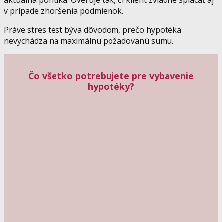
aktuálna ponuka. Overuje tak, či klient zvládne splácať aj
v prípade zhoršenia podmienok.
Práve stres test býva dôvodom, prečo hypotéka
nevychádza na maximálnu požadovanú sumu.
Čo všetko potrebujete pre vybavenie
hypotéky?