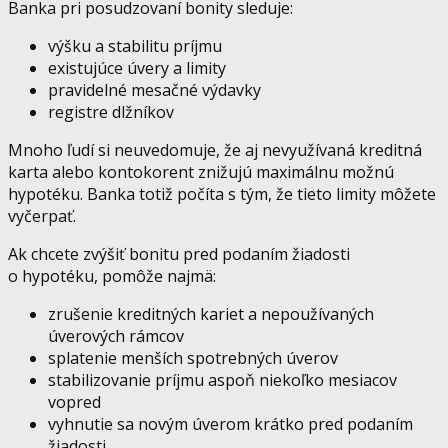
Banka pri posudzovaní bonity sleduje:
výšku a stabilitu príjmu
existujúce úvery a limity
pravidelné mesačné výdavky
registre dlžníkov
Mnoho ľudí si neuvedomuje, že aj nevyužívaná kreditná
karta alebo kontokorent znižujú maximálnu možnú
hypotéku. Banka totiž počíta s tým, že tieto limity môžete
vyčerpať.
Ak chcete zvýšiť bonitu pred podaním žiadosti
o hypotéku, pomôže najmä:
zrušenie kreditných kariet a nepoužívaných
úverových rámcov
splatenie menších spotrebných úverov
stabilizovanie príjmu aspoň niekoľko mesiacov
vopred
vyhnutie sa novým úverom krátko pred podaním
žiadosti