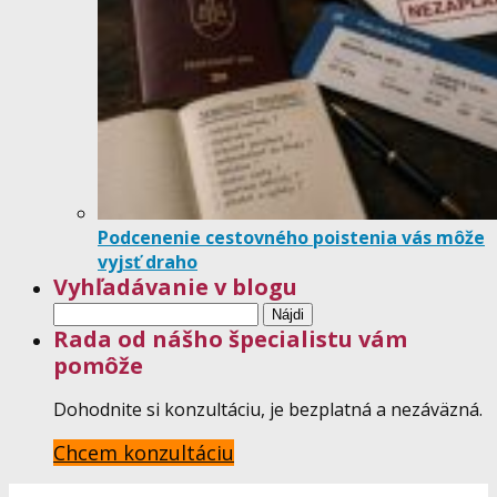
Podcenenie cestovného poistenia vás môže
vyjsť draho
Vyhľadávanie v blogu
Hľadať:
Rada od nášho špecialistu vám
pomôže
Dohodnite si konzultáciu, je bezplatná a nezáväzná.
Chcem konzultáciu