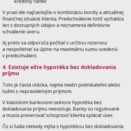
kreditný rámec
V praxi ide najčastejšie o kombináciu bonity a aktuálnej
finančnej situácie klienta. Predschválenie totiž vychádza
len z dostupných údajov a neznamená definitívne
schválenie úveru.
Aj preto sa odporúča počítať s určitou rezervou
a nespoliehať sa úplne na maximálnu sumu uvedenú
v predschválení.
4. Existuje ešte hypotéka bez dokladovania
príjmu
Toto je častá otázka, najmä medzi podnikateľmi alebo
ľuďmi s nepravidelným príjmom.
V klasickom bankovom sektore hypotéka bez
dokladovania príjmu neexistuje. Banky sú regulované
a musia preverovať schopnosť klienta splácať úver.
Čo si ľudia niekedy mýlia s hypotékou bez dokladovania