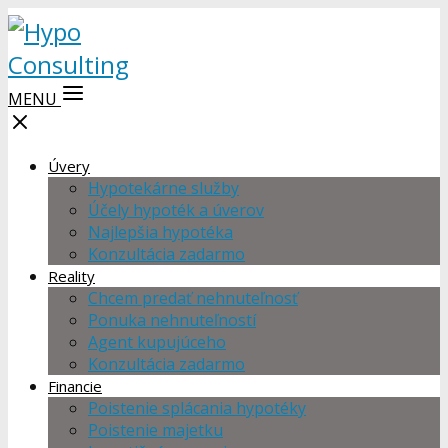
MENU
Úvery
Hypotekárne služby
Účely hypoték a úverov
Najlepšia hypotéka
Konzultácia zadarmo
Reality
Chcem predať nehnuteľnosť
Ponuka nehnuteľností
Agent kupujúceho
Konzultácia zadarmo
Financie
Poistenie splácania hypotéky
Poistenie majetku