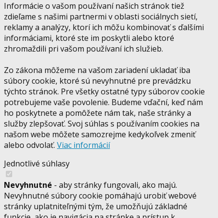
Informácie o vašom používaní našich stránok tiež
zdieľame s našimi partnermi v oblasti sociálnych sietí,
reklamy a analýzy, ktorí ich môžu kombinovať s ďalšími
informáciami, ktoré ste im poskytli alebo ktoré
zhromaždili pri vašom používaní ich služieb.
Zo zákona môžeme na vašom zariadení ukladať iba
súbory cookie, ktoré sú nevyhnutné pre prevádzku
týchto stránok. Pre všetky ostatné typy súborov cookie
potrebujeme vaše povolenie. Budeme vďační, keď nám
ho poskytnete a pomôžete nám tak, naše stránky a
služby zlepšovať. Svoj súhlas s používaním cookies na
našom webe môžete samozrejme kedykoľvek zmeniť
alebo odvolať.
Viac informácií
Jednotlivé súhlasy
Nevyhnutné
- aby stránky fungovali, ako majú.
Nevyhnutné súbory cookie pomáhajú urobiť webové
stránky uplatniteľnými tým, že umožňujú základné
funkcie, ako je navigácia na stránke a prístup k