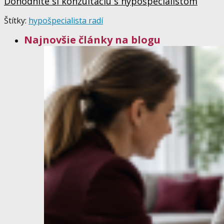
Dohodnite si konzultáciu s hypošpecialistom
Štítky:
hypošpecialista radí
Najnovšie články na blogu