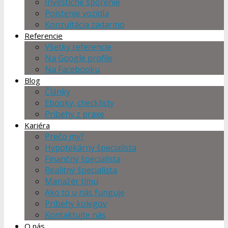
Investičné sporenie
Poistenie vozidla
Konzultácia zadarmo
Referencie
Všetky referencie
Na Google profile
Na Facebooku
Blog
Články
Ebooky, checklisty
Príbehy z praxe
Kariéra
Prečo my?
Hypotekárny špecialista
Finančný špecialista
Realitný špecialista
Manažér tímu
Ako to u nás funguje
Príbehy kolegov
Kontaktujte nás
O nás