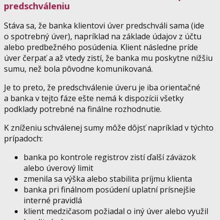
predschváleniu
Stáva sa, že banka klientovi úver predschváli sama (ide
o spotrebný úver), napríklad na základe údajov z účtu
alebo predbežného posúdenia. Klient následne príde
úver čerpať a až vtedy zistí, že banka mu poskytne nižšiu
sumu, než bola pôvodne komunikovaná.
Je to preto, že predschválenie úveru je iba orientačné
a banka v tejto fáze ešte nemá k dispozícii všetky
podklady potrebné na finálne rozhodnutie.
K zníženiu schválenej sumy môže dôjsť napríklad v týchto
prípadoch:
banka po kontrole registrov zistí ďalší záväzok
alebo úverový limit
zmenila sa výška alebo stabilita príjmu klienta
banka pri finálnom posúdení uplatní prísnejšie
interné pravidlá
klient medzičasom požiadal o iný úver alebo využil