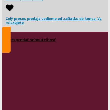
Celý proces predaja vedieme od začiatku do konca. Vy
relaxujete
Chcem predať nehnuteľnosť