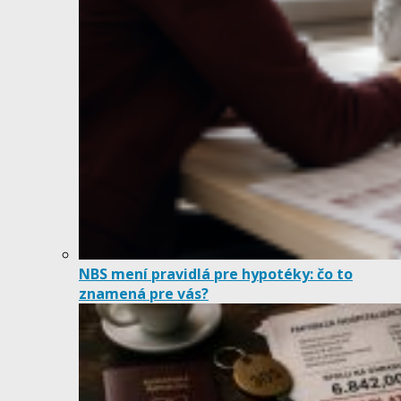
NBS mení pravidlá pre hypotéky: čo to
znamená pre vás?