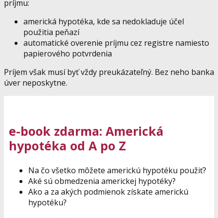
príjmu:
americká hypotéka, kde sa nedokladuje účel
použitia peňazí
automatické overenie príjmu cez registre namiesto
papierového potvrdenia
Príjem však musí byť vždy preukázateľný. Bez neho banka
úver neposkytne.
e-book zdarma: Americká
hypotéka od A po Z
Na čo všetko môžete americkú hypotéku použiť?
Aké sú obmedzenia americkej hypotéky?
Ako a za akých podmienok získate americkú
hypotéku?