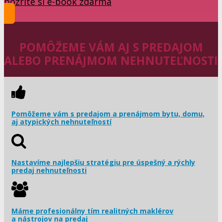
pozrite si e-book zdarma
POMÔŽEME VÁM AJ S PREDAJOM
ALEBO PRENÁJMOM NEHNUTEĽNOSTI
Pomôžeme vám s predajom a prenájmom bytu, domu,
aj atypických nehnuteľností
Nastavíme najlepšiu stratégiu pre úspešný a rýchly
predaj nehnuteľnosti
Máme profesionálny tím realitných maklérov
a nástrojov na predaj