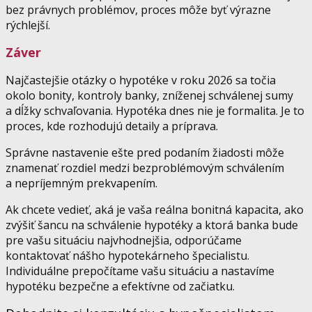
bez právnych problémov, proces môže byť výrazne
rýchlejší.
Záver
Najčastejšie otázky o hypotéke v roku 2026 sa točia
okolo bonity, kontroly banky, zníženej schválenej sumy
a dĺžky schvaľovania. Hypotéka dnes nie je formalita. Je to
proces, kde rozhodujú detaily a príprava.
Správne nastavenie ešte pred podaním žiadosti môže
znamenať rozdiel medzi bezproblémovým schválením
a nepríjemným prekvapením.
Ak chcete vedieť, aká je vaša reálna bonitná kapacita, ako
zvýšiť šancu na schválenie hypotéky a ktorá banka bude
pre vašu situáciu najvhodnejšia, odporúčame
kontaktovať nášho hypotekárneho špecialistu.
Individuálne prepočítame vašu situáciu a nastavíme
hypotéku bezpečne a efektívne od začiatku.