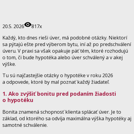
20.5. 2026
817x
Každý, kto dnes rieši úver, má podobné otázky. Niektorí
sa pýtajú ešte pred výberom bytu, iní až po predschválení
úveru. V praxi sa však opakuje päť tém, ktoré rozhodujú
o tom, či bude hypotéka alebo úver schválený a v akej
výške.
Tu sú najčastejšie otázky o hypotéke v roku 2026
a odpovede, ktoré by mal poznať každý žiadateľ.
1. Ako zvýšiť bonitu pred podaním žiadosti
o hypotéku
Bonita znamená schopnosť klienta splácať úver. Je to
základ, od ktorého sa odvíja maximálna výška hypotéky aj
samotné schválenie.