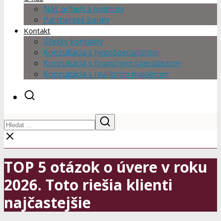
Náš príbeh a hodnoty
Partnerské banky
Kontakt
Všetky kontakty
Konzultácia s hypošpecialistom
Konzultácia s finančným špecialistom
Konzultácia s realitným maklérom
TOP 5 otázok o úvere v roku
2026. Toto riešia klienti
najčastejšie