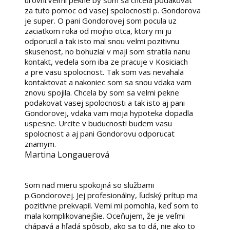
za tuto pomoc od vasej spolocnosti p. Gondorova
je super. O pani Gondorovej som pocula uz
zaciatkom roka od mojho otca, ktory mi ju
odporucil a tak isto mal snou velmi pozitivnu
skusenost, no bohuzial v maji som stratila nanu
kontakt, vedela som iba ze pracuje v Kosiciach
a pre vasu spolocnost. Tak som vas nevahala
kontaktovat a nakoniec som sa snou vdaka vam
znovu spojila. Chcela by som sa velmi pekne
podakovat vasej spolocnosti a tak isto aj pani
Gondorovej, vdaka vam moja hypoteka dopadla
uspesne. Urcite v buducnosti budem vasu
spolocnost a aj pani Gondorovu odporucat
znamym.
Martina Longauerová
Som nad mieru spokojná so službami
p.Gondorovej. Jej profesionálny, ľudský prítup ma
pozitívne prekvapil. Vemi mi pomohla, keď som to
mala komplikovanejšie. Oceňujem, že je veľmi
chápavá a hľadá spôsob, ako sa to dá, nie ako to