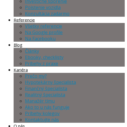
Investičné sporenie
Poistenie vozidla
Konzultácia zadarmo
Referencie
Všetky referencie
Na Google profile
Na Facebooku
Blog
Články
Ebooky, checklisty
Príbehy z praxe
Kariéra
Prečo my?
Hypotekárny špecialista
Finančný špecialista
Realitný špecialista
Manažér tímu
Ako to u nás funguje
Príbehy kolegov
Kontaktujte nás
O nás