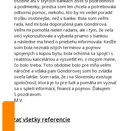
osobne asi v štyroch bankách zistiť si podrobnosti
a podmienky, predsa som len chcela a potrebovala
odbornú pomoc, niekoho, kto by mi vedel poradiť
trošku osobnejšie, než v banke. Bola som veľmi
rada, keď mi bola doporučená pani Göndörová.
Veľmi mi pomohla nielen radami, ale i tým, že veľa
vecí vykonzultovala a vybavila priamo s bankou
a následne ma hneď o priebehu informovala. Keďže
som bola neznalá istých termínov a pojmov
spojených s kúpou bytu, bola ochotná sa spojiť i s
realitnou kanceláriou a vysvetliť im, v mojom mene,
čo bolo treba. Toto obdobie bolo pre mňa veľmi
náročné a vďaka pani Göndörovej som ho zvládla
oveľa ľahšie. Som rada, že i na Slovensku existuje
spoločnosť, ktorá je tu pre ľudí a pomáha im vyznať
sa v spleti informácií, financií a pojmov. Ďakujem.
S pozdravom.
M.V.
Ukázať všetky referencie