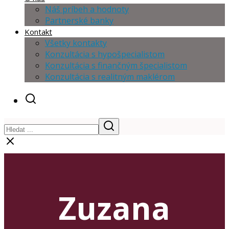
Náš príbeh a hodnoty
Partnerské banky
Kontakt
Všetky kontakty
Konzultácia s hypošpecialistom
Konzultácia s finančným špecialistom
Konzultácia s realitným maklérom
Zuzana