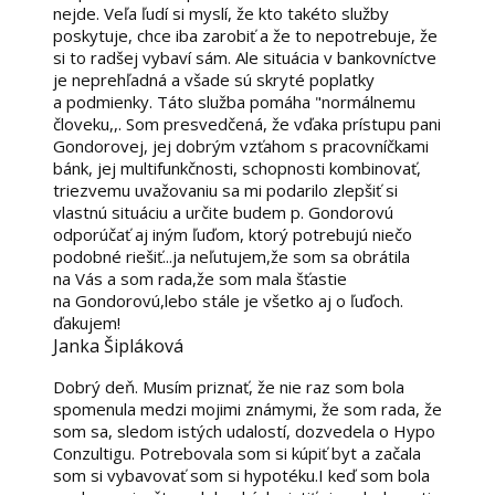
nejde. Veľa ľudí si myslí, že kto takéto služby
poskytuje, chce iba zarobiť a že to nepotrebuje, že
si to radšej vybaví sám. Ale situácia v bankovníctve
je neprehľadná a všade sú skryté poplatky
a podmienky. Táto služba pomáha "normálnemu
človeku,,. Som presvedčená, že vďaka prístupu pani
Gondorovej, jej dobrým vzťahom s pracovníčkami
bánk, jej multifunkčnosti, schopnosti kombinovať,
triezvemu uvažovaniu sa mi podarilo zlepšiť si
vlastnú situáciu a určite budem p. Gondorovú
odporúčať aj iným ľuďom, ktorý potrebujú niečo
podobné riešiť...ja neľutujem,že som sa obrátila
na Vás a som rada,že som mala šťastie
na Gondorovú,lebo stále je všetko aj o ľuďoch.
ďakujem!
Janka Šipláková
Dobrý deň. Musím priznať, že nie raz som bola
spomenula medzi mojimi známymi, že som rada, že
som sa, sledom istých udalostí, dozvedela o Hypo
Conzultigu. Potrebovala som si kúpiť byt a začala
som si vybavovať som si hypotéku.I keď som bola