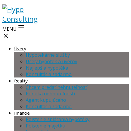
MENU
Úvery
Hypotekárne služby
Účely hypoték a úverov
Najlepšia hypotéka
Konzultácia zadarmo
Reality
Chcem predať nehnuteľnosť
Ponuka nehnuteľností
Agent kupujúceho
Konzultácia zadarmo
Financie
Poistenie splácania hypotéky
Poistenie majetku