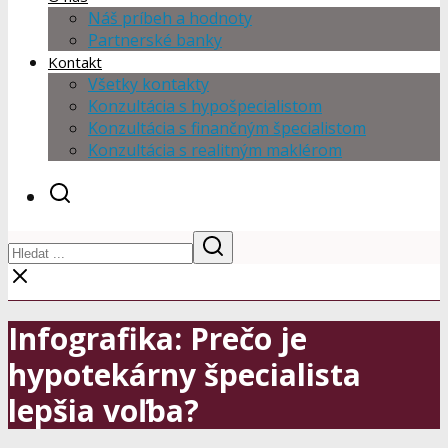
Náš príbeh a hodnoty
Partnerské banky
Kontakt
Všetky kontakty
Konzultácia s hypošpecialistom
Konzultácia s finančným špecialistom
Konzultácia s realitným maklérom
Infografika: Prečo je
hypotekárny špecialista
lepšia voľba?