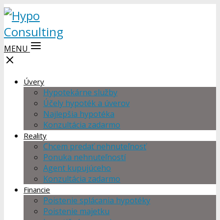
MENU
Úvery
Hypotekárne služby
Účely hypoték a úverov
Najlepšia hypotéka
Konzultácia zadarmo
Reality
Chcem predať nehnuteľnosť
Ponuka nehnuteľností
Agent kupujúceho
Konzultácia zadarmo
Financie
Poistenie splácania hypotéky
Poistenie majetku