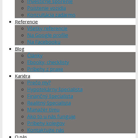
Investičné sporenie
Poistenie vozidla
Konzultácia zadarmo
Referencie
Všetky referencie
Na Google profile
Na Facebooku
Blog
Články
Ebooky, checklisty
Príbehy z praxe
Kariéra
Prečo my?
Hypotekárny špecialista
Finančný špecialista
Realitný špecialista
Manažér tímu
Ako to u nás funguje
Príbehy kolegov
Kontaktujte nás
O nás