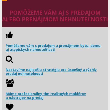
POMÔŽEME VÁM AJ S PREDAJOM
ALEBO PRENÁJMOM NEHNUTEĽNOSTI
Pomôžeme vám s predajom a prenájmom bytu, domu,
aj atypických nehnuteľností
Nastavíme najlepšiu stratégiu pre úspešný a rýchly
predaj nehnuteľnosti
Máme profesionálny tím realitných maklérov
a nástrojov na predaj