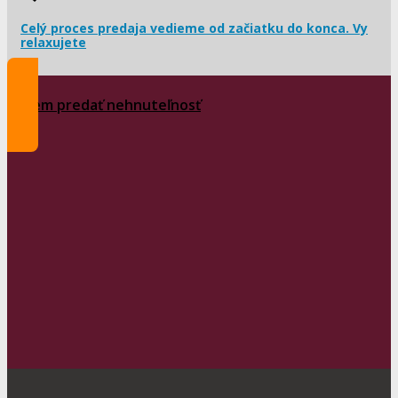
Celý proces predaja vedieme od začiatku do konca. Vy
relaxujete
Chcem predať nehnuteľnosť