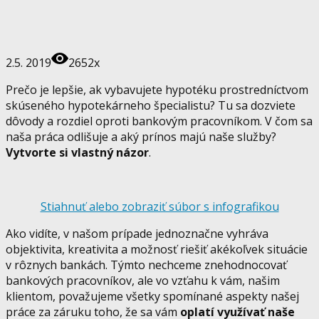
2.5. 2019
2652x
Prečo je lepšie, ak vybavujete hypotéku prostredníctvom
skúseného hypotekárneho špecialistu? Tu sa dozviete
dôvody a rozdiel oproti bankovým pracovníkom. V čom sa
naša práca odlišuje a aký prínos majú naše služby?
Vytvorte si vlastný názor
.
Stiahnuť alebo zobraziť súbor s infografikou
Ako vidíte, v našom prípade jednoznačne vyhráva
objektivita, kreativita a možnosť riešiť akékoľvek situácie
v rôznych bankách. Týmto nechceme znehodnocovať
bankových pracovníkov, ale vo vzťahu k vám, našim
klientom, považujeme všetky spomínané aspekty našej
práce za záruku toho, že sa vám
oplatí využívať naše