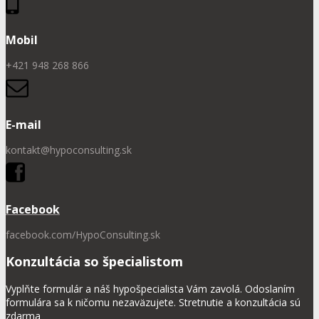
Mobil
+421 948 268 866
E-mail
kontakt@hypoconsulting.sk
Facebook
facebook.com/HypoConsulting.sk
Konzultácia so špecialistom
Vyplňte formulár a náš hypošpecialista Vám zavolá. Odoslaním
formulára sa k ničomu nezaväzujete. Stretnutie a konzultácia sú
zdarma