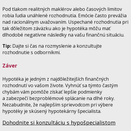
Pod tlakom realitných maklérov alebo časových limitov
robia ľudia unáhlené rozhodnutia. Emócie často prevážia
nad racionálnym uvažovaním. Uspechané rozhodnutia pri
tak dôležitom záväzku ako je hypotéka môžu mať
dlhodobé negatívne následky na vašu finančnú situáciu.
Tip:
Dajte si čas na rozmyslenie a konzultujte
rozhodnutie s odborníkmi.
Záver
Hypotéka je jedným z najdôležitejších finančných
rozhodnutí vo vašom živote. Vyhnúť sa týmto častým
chybám vám pomôže získať lepšie podmienky
a zabezpečí bezproblémové splácanie na dlhé roky.
Nezabudnite, že najlepším sprievodcom pri výbere
hypotéky je skúsený hypotekárny špecialista.
Dohodnite si konzultáciu s hypošpecialistom