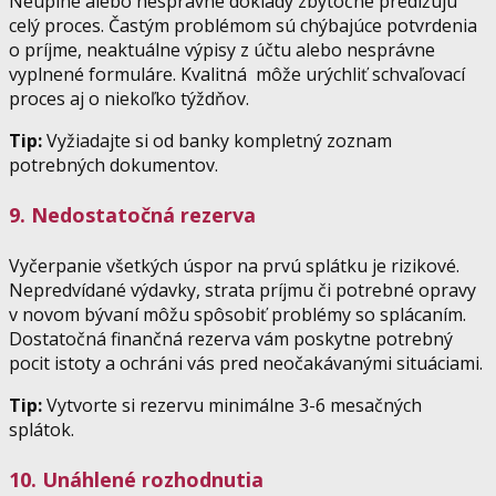
Neúplné alebo nesprávne doklady zbytočne predlžujú
celý proces. Častým problémom sú chýbajúce potvrdenia
o príjme, neaktuálne výpisy z účtu alebo nesprávne
vyplnené formuláre. Kvalitná môže urýchliť schvaľovací
proces aj o niekoľko týždňov.
Tip:
Vyžiadajte si od banky kompletný zoznam
potrebných dokumentov.
9. Nedostatočná rezerva
Vyčerpanie všetkých úspor na prvú splátku je rizikové.
Nepredvídané výdavky, strata príjmu či potrebné opravy
v novom bývaní môžu spôsobiť problémy so splácaním.
Dostatočná finančná rezerva vám poskytne potrebný
pocit istoty a ochráni vás pred neočakávanými situáciami.
Tip:
Vytvorte si rezervu minimálne 3-6 mesačných
splátok.
10. Unáhlené rozhodnutia