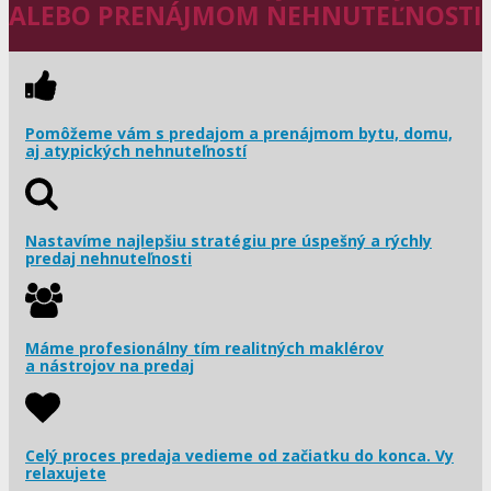
ALEBO PRENÁJMOM NEHNUTEĽNOSTI
Pomôžeme vám s predajom a prenájmom bytu, domu,
aj atypických nehnuteľností
Nastavíme najlepšiu stratégiu pre úspešný a rýchly
predaj nehnuteľnosti
Máme profesionálny tím realitných maklérov
a nástrojov na predaj
Celý proces predaja vedieme od začiatku do konca. Vy
relaxujete