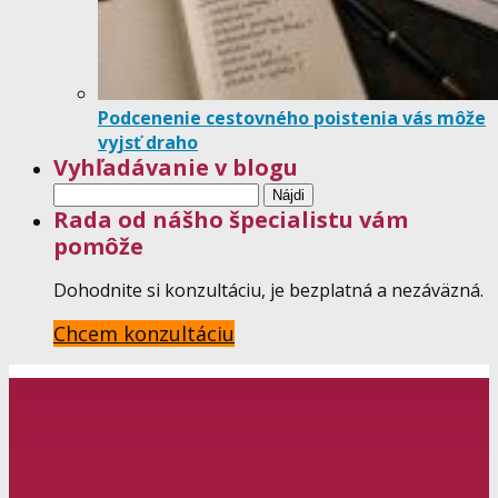
Podcenenie cestovného poistenia vás môže
vyjsť draho
Vyhľadávanie v blogu
Hľadať:
Rada od nášho špecialistu vám
pomôže
Dohodnite si konzultáciu, je bezplatná a nezáväzná.
Chcem konzultáciu