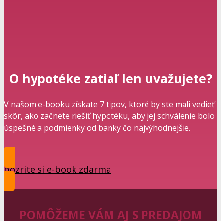
O hypotéke zatiaľ len uvažujete?
V našom e-booku získate 7 tipov, ktoré by ste mali vedieť
skôr, ako začnete riešiť hypotéku, aby jej schválenie bolo
úspešné a podmienky od banky čo najvýhodnejšie.
pozrite si e-book zdarma
POMÔŽEME VÁM AJ S PREDAJOM