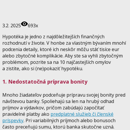
3.2. 2025
693x
Hypotéka je jedno z najdôležitejších finančných
rozhodnutí v živote. V honbe za vlastným bývaním mnohí
podcenia detaily, ktoré ich neskôr môžu stáť tisíce eur
alebo zbytočné komplikácie. Aby ste sa vyhli zbytočným
problémom, pozrite sa na 10 najčastejších omylov
a zistite, ako si (ne)pokaziť hypotéku.
1. Nedostatočná príprava bonity
Mnoho žiadateľov podceňuje prípravu svojej bonity pred
návštevou banky. Spoliehajú sa len na hrubý odhad
príjmov a výdavkov, pričom zabúdajú započítať
pravidelné platby ako
predplatné služieb či členské
príspevky
. Pri variabilných príjmoch alebo bonusoch
často preceňujú sumu, ktorú banka skutočne uzná.