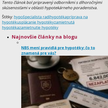
Tento článok bol pripravený odborníkmi s dlhoročnými
skúsenosťami v oblasti hypotekárneho poradenstva.
Štítky:
hypošpecialista radí
hypotéka
príprava na
hypotéku
splácanie hypotéky
zamietnutá
hypotéka
zamietnutie hypotéky
Najnovšie články na blogu
NBS mení pravidlá pre hypotéky: čo to
znamená pre vás?