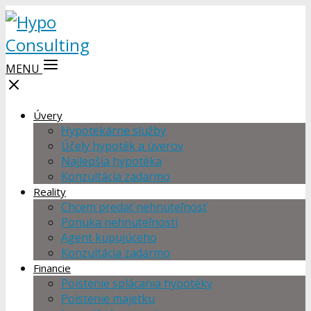
MENU
Úvery
Hypotekárne služby
Účely hypoték a úverov
Najlepšia hypotéka
Konzultácia zadarmo
Reality
Chcem predať nehnuteľnosť
Ponuka nehnuteľností
Agent kupujúceho
Konzultácia zadarmo
Financie
Poistenie splácania hypotéky
Poistenie majetku