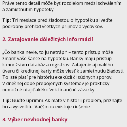
Práve tento detail môže byť rozdielom medzi schválením
a zamietnutím hypotéky.
Tip:
Tri mesiace pred žiadosťou o hypotéku si veďte
podrobný prehľad všetkých príjmov a výdavkov.
2. Zatajovanie dôležitých informácií
„Čo banka nevie, to ju netrápi“ – tento prístup môže
zmariť vaše šance na hypotéku. Banky majú prístup
k množstvu databáz a registrov. Zatajenie aj malého
úveru či kreditnej karty môže viesť k zamietnutiu žiadosti.
To isté platí pre históriu exekúcií či súdnych sporov.
V dnešnej dobe prepojených systémov je prakticky
nemožné utajiť akékoľvek finančné záväzky.
Tip:
Buďte úprimní. Ak máte v histórii problém, priznajte
ho a vysvetlite. Väčšinou existuje riešenie.
3. Výber nevhodnej banky