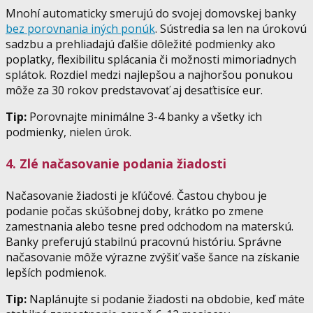
Mnohí automaticky smerujú do svojej domovskej banky
bez porovnania iných ponúk
. Sústredia sa len na úrokovú
sadzbu a prehliadajú ďalšie dôležité podmienky ako
poplatky, flexibilitu splácania či možnosti mimoriadnych
splátok. Rozdiel medzi najlepšou a najhoršou ponukou
môže za 30 rokov predstavovať aj desaťtisíce eur.
Tip:
Porovnajte minimálne 3-4 banky a všetky ich
podmienky, nielen úrok.
4. Zlé načasovanie podania žiadosti
Načasovanie žiadosti je kľúčové. Častou chybou je
podanie počas skúšobnej doby, krátko po zmene
zamestnania alebo tesne pred odchodom na materskú.
Banky preferujú stabilnú pracovnú históriu. Správne
načasovanie môže výrazne zvýšiť vaše šance na získanie
lepších podmienok.
Tip:
Naplánujte si podanie žiadosti na obdobie, keď máte