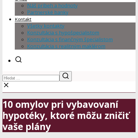
Náš príbeh a hodnoty
Partnerské banky
Kontakt
Všetky kontakty
Konzultácia s hypošpecialistom
Konzultácia s finančným špecialistom
Konzultácia s realitným maklérom
10 omylov pri vybavovaní
hypotéky, ktoré môžu zničiť
vaše plány