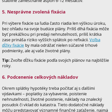
stabilné zamestnanie aspoň 6-12 mesiacov.
5. Nesprávne zvolená fixácia
Pri výbere fixácie sa ľudia často riadia len výškou úroku,
bez ohľadu na svoje budúce plány. Príliš dlhá fixácia môže
byť prekážkou pri predaji nehnuteľnosti, príliš krátka
zase prináša riziko vyšších splátok po refixácii.
Voľba
dĺžky fixácie
by mala odrážať nielen súčasné trhové
podmienky, ale aj vaše životné plány.
Tip:
Zvoľte dĺžku fixácie podľa svojich plánov na najbližšie
roky.
6. Podcenenie celkových nákladov
Okrem splátky hypotéky treba počítať aj s ďalšími
výdavkami – poplatky za vybavenie, poistenie
nehnuteľnosti, životné poistenie, náklady na znalecký
posudok či vklad do katastra. Tieto dodatočné náklady
môžu predstavovať významné finančné zaťaženie, najmä