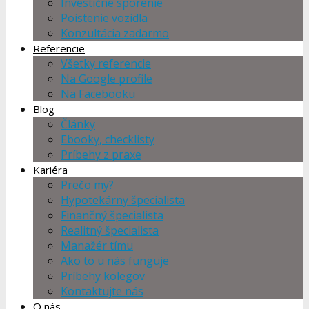
Investičné sporenie
Poistenie vozidla
Konzultácia zadarmo
Referencie
Všetky referencie
Na Google profile
Na Facebooku
Blog
Články
Ebooky, checklisty
Príbehy z praxe
Kariéra
Prečo my?
Hypotekárny špecialista
Finančný špecialista
Realitný špecialista
Manažér tímu
Ako to u nás funguje
Príbehy kolegov
Kontaktujte nás
O nás