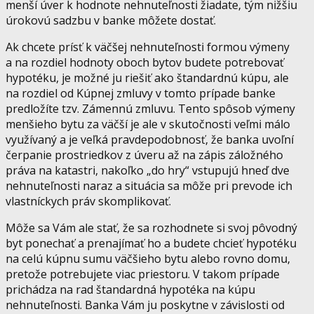
menší úver k hodnote nehnuteľnosti žiadate, tým nižšiu
úrokovú sadzbu v banke môžete dostať.
Ak chcete prísť k väčšej nehnuteľnosti formou výmeny
a na rozdiel hodnoty oboch bytov budete potrebovať
hypotéku, je možné ju riešiť ako štandardnú kúpu, ale
na rozdiel od Kúpnej zmluvy v tomto prípade banke
predložíte tzv. Zámennú zmluvu. Tento spôsob výmeny
menšieho bytu za väčší je ale v skutočnosti veľmi málo
využívaný a je veľká pravdepodobnosť, že banka uvoľní
čerpanie prostriedkov z úveru až na zápis záložného
práva na katastri, nakoľko „do hry“ vstupujú hneď dve
nehnuteľnosti naraz a situácia sa môže pri prevode ich
vlastníckych práv skomplikovať.
Môže sa Vám ale stať, že sa rozhodnete si svoj pôvodný
byt ponechať a prenajímať ho a budete chcieť hypotéku
na celú kúpnu sumu väčšieho bytu alebo rovno domu,
pretože potrebujete viac priestoru. V takom prípade
prichádza na rad štandardná hypotéka na kúpu
nehnuteľnosti. Banka Vám ju poskytne v závislosti od