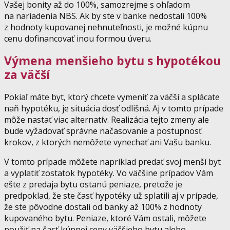
Vašej bonity až do 100%, samozrejme s ohľadom
na nariadenia NBS. Ak by ste v banke nedostali 100%
z hodnoty kupovanej nehnuteľnosti, je možné kúpnu
cenu dofinancovať inou formou úveru.
Výmena menšieho bytu s hypotékou
za väčší
Pokiaľ máte byt, ktorý chcete vymeniť za väčší a splácate
naň hypotéku, je situácia dosť odlišná. Aj v tomto prípade
môže nastať viac alternatív. Realizácia tejto zmeny ale
bude vyžadovať správne načasovanie a postupnosť
krokov, z ktorých nemôžete vynechať ani Vašu banku.
V tomto prípade môžete napríklad predať svoj menší byt
a vyplatiť zostatok hypotéky. Vo väčšine prípadov Vám
ešte z predaja bytu ostanú peniaze, pretože je
predpoklad, že ste časť hypotéky už splatili aj v prípade,
že ste pôvodne dostali od banky až 100% z hodnoty
kupovaného bytu. Peniaze, ktoré Vám ostali, môžete
použiť na časť kúpnej ceny väčšieho bytu alebo