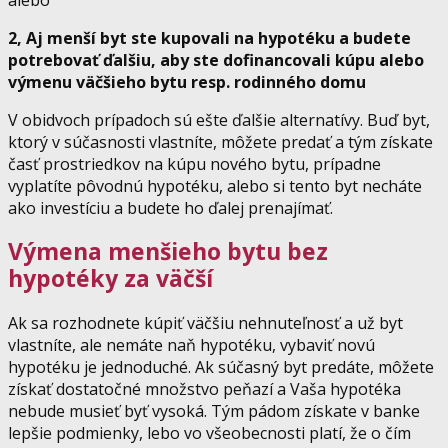
alebo
2, Aj menší byt ste kupovali na hypotéku a budete
potrebovať ďalšiu, aby ste dofinancovali kúpu alebo
výmenu väčšieho bytu resp. rodinného domu
V obidvoch prípadoch sú ešte ďalšie alternatívy. Buď byt,
ktorý v súčasnosti vlastníte, môžete predať a tým získate
časť prostriedkov na kúpu nového bytu, prípadne
vyplatíte pôvodnú hypotéku, alebo si tento byt necháte
ako investíciu a budete ho ďalej prenajímať.
Výmena menšieho bytu bez
hypotéky za väčší
Ak sa rozhodnete kúpiť väčšiu nehnuteľnosť a už byt
vlastníte, ale nemáte naň hypotéku, vybaviť novú
hypotéku je jednoduché. Ak súčasný byt predáte, môžete
získať dostatočné množstvo peňazí a Vaša hypotéka
nebude musieť byť vysoká. Tým pádom získate v banke
lepšie podmienky, lebo vo všeobecnosti platí, že o čím