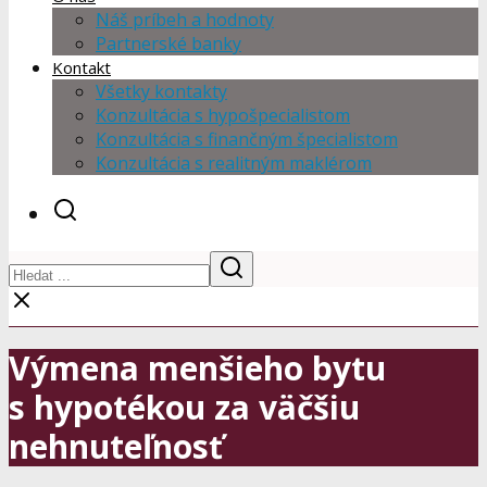
Náš príbeh a hodnoty
Partnerské banky
Kontakt
Všetky kontakty
Konzultácia s hypošpecialistom
Konzultácia s finančným špecialistom
Konzultácia s realitným maklérom
Výmena menšieho bytu
s hypotékou za väčšiu
nehnuteľnosť