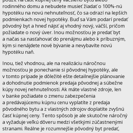
rodinného domu a nebudete musieť žiadať o 100%-nú
hypotéku na novú nehnuteľnosť, čo sa odrazí na lepších
podmienkach novej hypotéky. Buď sa Vám podarí predať
pôvodný byt a hneď nájsť aj vhodný nový, väčší, pričom
požiadate o nový úver. Inou možnosťou je predať byt
a načas sa nasťahovať do prenájmu alebo k príbuzným,
kým si nenájdete nové bývanie a nevybavíte novú
hypotéku naň.
Inou, tiež vhodnou, ale na realizáciu náročnou
možnosťou je ponechanie si pôvodnej hypotéky, ale
v tomto prípade je dôležité ešte detailnejšie plánovanie
a dohodnutie podmienok predaja pôvodnej a súbežne
kúpy novej nehnuteľnosti. Ak máte vlastné zdroje, len
v banke požiadate o zmenu zabezpečenia
a predávajúcemu kúpnu cenu vyplatíte z predaja
pôvodného bytu a z vlastných zdrojov doplatíte zvyšnú
časť kúpnej ceny. Tento spôsob je ale skutočne náročný
a vyžaduje veľkú dôveru medzi všetkými zúčastnenými
stranami. Reálne je rozumnejšie pôvodný byt predať,