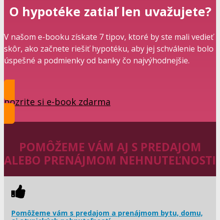
O hypotéke zatiaľ len uvažujete?
V našom e-booku získate 7 tipov, ktoré by ste mali vedieť
skôr, ako začnete riešiť hypotéku, aby jej schválenie bolo
úspešné a podmienky od banky čo najvýhodnejšie.
pozrite si e-book zdarma
POMÔŽEME VÁM AJ S PREDAJOM
ALEBO PRENÁJMOM NEHNUTEĽNOSTI
Pomôžeme vám s predajom a prenájmom bytu, domu,