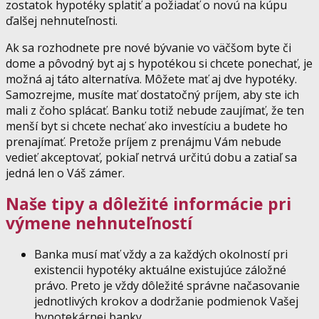
zostatok hypotéky splatiť a požiadať o novú na kúpu
ďalšej nehnuteľnosti.
Ak sa rozhodnete pre nové bývanie vo väčšom byte či
dome a pôvodný byt aj s hypotékou si chcete ponechať, je
možná aj táto alternatíva. Môžete mať aj dve hypotéky.
Samozrejme, musíte mať dostatočný príjem, aby ste ich
mali z čoho splácať. Banku totiž nebude zaujímať, že ten
menší byt si chcete nechať ako investíciu a budete ho
prenajímať. Pretože príjem z prenájmu Vám nebude
vedieť akceptovať, pokiaľ netrvá určitú dobu a zatiaľ sa
jedná len o Váš zámer.
Naše tipy a dôležité informácie pri
výmene nehnuteľností
Banka musí mať vždy a za každých okolností pri
existencii hypotéky aktuálne existujúce záložné
právo. Preto je vždy dôležité správne načasovanie
jednotlivých krokov a dodržanie podmienok Vašej
hypotekárnej banky