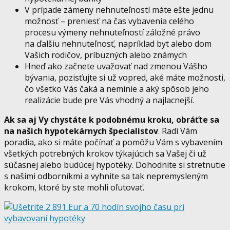
V prípade zámeny nehnuteľností máte ešte jednu
možnosť – preniesť na čas vybavenia celého
procesu výmeny nehnuteľností záložné právo
na ďalšiu nehnuteľnosť, napríklad byt alebo dom
Vašich rodičov, príbuzných alebo známych
Hneď ako začnete uvažovať nad zmenou Vášho
bývania, pozisťujte si už vopred, aké máte možnosti,
čo všetko Vás čaká a neminie a aký spôsob jeho
realizácie bude pre Vás vhodný a najlacnejší.
Ak sa aj Vy chystáte k podobnému kroku, obráťte sa
na našich hypotekárnych špecialistov
. Radi Vám
poradia, ako si máte počínať a pomôžu Vám s vybavením
všetkých potrebných krokov týkajúcich sa Vašej či už
súčasnej alebo budúcej hypotéky. Dohodnite si stretnutie
s našimi odborníkmi a vyhnite sa tak nepremysleným
krokom, ktoré by ste mohli oľutovať.