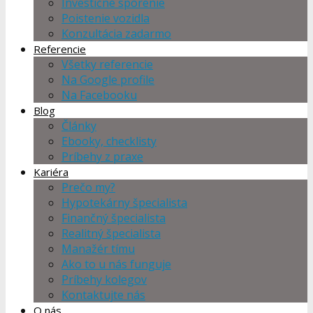
Investičné sporenie
Poistenie vozidla
Konzultácia zadarmo
Referencie
Všetky referencie
Na Google profile
Na Facebooku
Blog
Články
Ebooky, checklisty
Príbehy z praxe
Kariéra
Prečo my?
Hypotekárny špecialista
Finančný špecialista
Realitný špecialista
Manažér tímu
Ako to u nás funguje
Príbehy kolegov
Kontaktujte nás
O nás