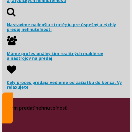
aj atypických nehnuteľností
Nastavíme najlepšiu stratégiu pre úspešný a rýchly
predaj nehnuteľnosti
Máme profesionálny tím realitných maklérov
a nástrojov na predaj
Celý proces predaja vedieme od začiatku do konca. Vy
relaxujete
Chcem predať nehnuteľnosť