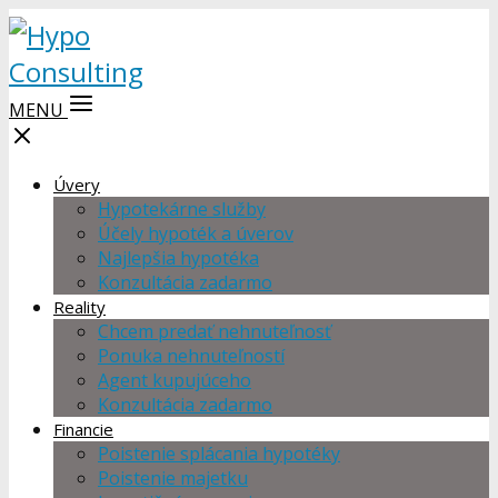
MENU
Úvery
Hypotekárne služby
Účely hypoték a úverov
Najlepšia hypotéka
Konzultácia zadarmo
Reality
Chcem predať nehnuteľnosť
Ponuka nehnuteľností
Agent kupujúceho
Konzultácia zadarmo
Financie
Poistenie splácania hypotéky
Poistenie majetku