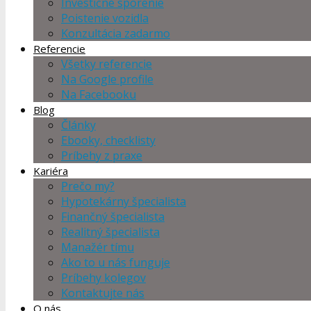
Investičné sporenie
Poistenie vozidla
Konzultácia zadarmo
Referencie
Všetky referencie
Na Google profile
Na Facebooku
Blog
Články
Ebooky, checklisty
Príbehy z praxe
Kariéra
Prečo my?
Hypotekárny špecialista
Finančný špecialista
Realitný špecialista
Manažér tímu
Ako to u nás funguje
Príbehy kolegov
Kontaktujte nás
O nás