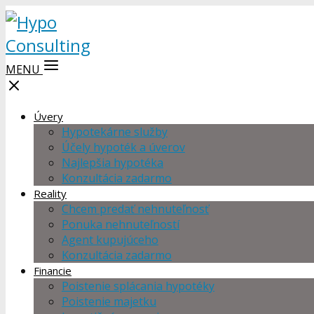
MENU
Úvery
Hypotekárne služby
Účely hypoték a úverov
Najlepšia hypotéka
Konzultácia zadarmo
Reality
Chcem predať nehnuteľnosť
Ponuka nehnuteľností
Agent kupujúceho
Konzultácia zadarmo
Financie
Poistenie splácania hypotéky
Poistenie majetku