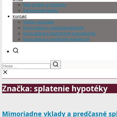
Náš príbeh a hodnoty
Partnerské banky
Kontakt
Všetky kontakty
Konzultácia s hypošpecialistom
Konzultácia s finančným špecialistom
Konzultácia s realitným maklérom
Značka: splatenie hypotéky
Mimoriadne vklady a predčasné sp