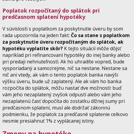
Poplatok rozpočítaný do splátok pri
predčasnom splatení hypotéky
V súvislosti s poplatkom za poskytnutie úveru by som
rada upozornila na jeden fakt:
Čo sa stane s poplatkom
za poskytnutie úveru rozpočítaným do splátok, ak
hypotéku vyplatíte skôr?
K tejto situácií môže dôjsť
napríklad pri refinancovaní hypotéky do inej banky alebo
pri predaji nehnuteľnosti. Ak ho uhradíte vopred, bude
vysporiadaný a samozrejme, nič sa nestane. Nestane sa
nič ani vtedy, ak vám o tento poplatok banka navýši
výšku úveru, bude už zaplatený. Ale ak vám ho banka
rozpočíta do splátok, môžu nastať dve možnosti: buď
vám jeho nezaplatený zvyšok odpustí alebo vám jeho
nezaplatenú časť dopočíta do zostatku dlžnej sumy pri
predčasnom splatení, musí ale dodržať zákonnú
podmienku, že poplatok za predčasné splatenie celkovo
nesmie presiahnuť 1% z vyplácanej istiny.
Zmeny na hypotéke