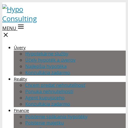
MENU
Úvery
Hypotekárne služby
Účely hypoték a úverov
Najlepšia hypotéka
Konzultácia zadarmo
Reality
Chcem predať nehnuteľnosť
Ponuka nehnuteľností
Agent kupujúceho
Konzultácia zadarmo
Financie
Poistenie splácania hypotéky
Poistenie majetku