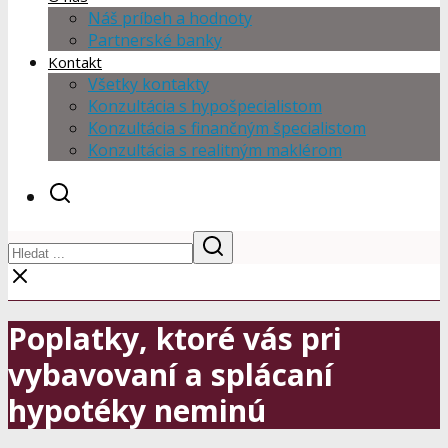
Náš príbeh a hodnoty
Partnerské banky
Kontakt
Všetky kontakty
Konzultácia s hypošpecialistom
Konzultácia s finančným špecialistom
Konzultácia s realitným maklérom
Poplatky, ktoré vás pri
vybavovaní a splácaní
hypotéky neminú