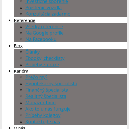
Investičné sporenie
Poistenie vozidla
Konzultácia zadarmo
Referencie
Všetky referencie
Na Google profile
Na Facebooku
Blog
Články
Ebooky, checklisty
Príbehy z praxe
Kariéra
Prečo my?
Hypotekárny špecialista
Finančný špecialista
Realitný špecialista
Manažér tímu
Ako to u nás funguje
Príbehy kolegov
Kontaktujte nás
O nás