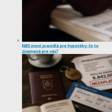
NBS mení pravidlá pre hypotéky: čo to
znamená pre vás?