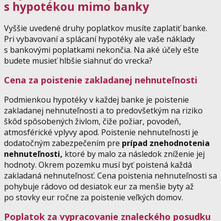
s hypotékou mimo banky
Vyššie uvedené druhy poplatkov musíte zaplatiť banke.
Pri vybavovaní a splácaní hypotéky ale vaše náklady
s bankovými poplatkami nekončia. Na aké účely ešte
budete musieť hlbšie siahnuť do vrecka?
Cena za poistenie zakladanej nehnuteľnosti
Podmienkou hypotéky v každej banke je poistenie
zakladanej nehnuteľnosti a to predovšetkým na riziko
škôd spôsobených živlom, čiže požiar, povodeň,
atmosférické vplyvy apod. Poistenie nehnuteľnosti je
dodatočným zabezpečením pre
prípad znehodnotenia
nehnuteľnosti,
ktoré by malo za následok zníženie jej
hodnoty. Okrem pozemku musí byť poistená každá
zakladaná nehnuteľnosť. Cena poistenia nehnuteľnosti sa
pohybuje rádovo od desiatok eur za menšie byty až
po stovky eur ročne za poistenie veľkých domov.
Poplatok za vypracovanie znaleckého posudku