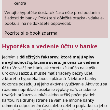
centra
Venujte hypotéke dostatok času ešte pred podaním
žiadosti do banky. Položte si dôležité otázky - vďaka e-
booku si na ne dokážete odpovedať.
Pozrite si e-book zdarma
Hypotéka a vedenie účtu v banke
Jedným z
dôležitých faktorov, ktoré majú vplyv
na výhodnosť splácania úveru, je cena za vedenie
účtu
. Vo väčšine bánk, ak chcete získať čo najlepšiu
úrokovú sadzbu, musíte mať zriadený bežný účet,
z ktorého hypotéka bude splácaná. Niektoré banky
dokonca požadujú aj jeho aktívne využívanie. Aktivitou sa
rozumie napríklad zasielanie výplaty naň, zriadenie
trvalých príkazov a inkás alebo určitý počet platieb
kartou. Na druhej strane sa vám ale mnohé banky
odmenia odpustením časti alebo celého poplatku za jeho