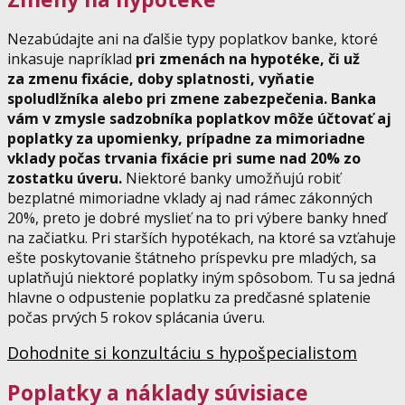
Nezabúdajte ani na ďalšie typy poplatkov banke, ktoré
inkasuje napríklad
pri zmenách na hypotéke, či už
za zmenu fixácie, doby splatnosti, vyňatie
spoludlžníka alebo pri zmene zabezpečenia. Banka
vám v zmysle sadzobníka poplatkov môže účtovať aj
poplatky za upomienky, prípadne za mimoriadne
vklady počas trvania fixácie pri sume nad 20% zo
zostatku úveru.
Niektoré banky umožňujú robiť
bezplatné mimoriadne vklady aj nad rámec zákonných
20%, preto je dobré myslieť na to pri výbere banky hneď
na začiatku. Pri starších hypotékach, na ktoré sa vzťahuje
ešte poskytovanie štátneho príspevku pre mladých, sa
uplatňujú niektoré poplatky iným spôsobom. Tu sa jedná
hlavne o odpustenie poplatku za predčasné splatenie
počas prvých 5 rokov splácania úveru.
Dohodnite si konzultáciu s hypošpecialistom
Poplatky a náklady súvisiace