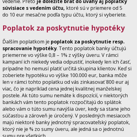
vedenie. Preto
je dôležité brať do úvahy aj poplatky
súvisiace s vedením účtu,
ktoré sú v priemere od 5
do 10 eur mesačne podľa typu účtu, ktorý si vyberiete.
Poplatok za poskytnutie hypotéky
Ďalším poplatkom je
poplatok za poskytnutie resp.
spracovanie hypotéky
. Tento poplatok banky účtujú
priemerne vo výške 0,8 – 1% z výšky úveru. V rámci
kampaní ich niekedy vedia odpustiť, inokedy len ich časť,
prípadne ho nemusí platiť určitá skupina klientov. Keď si
zoberiete hypotéku vo výške 100.000 eur, banka môže
len v rámci tohto poplatku od vás zinkasovať 800 eur aj
viac, čo je napríklad cena jednej kvalitnej manželskej
postele. Ak túto sumu nemáte k dispozícií, v niektorých
bankách vám tento poplatok rozpočítajú do splátok
alebo vám o túto sumu navýšia úver, kedy sa stane jeho
súčasťou a zároveň je úročený. V posledných mesiacoch
majú niektoré banky jednotný spracovateľský poplatok,
ktorý nie je % zo sumy úveru, ale jedná sa o jednotnú
sumu pre všetkých.