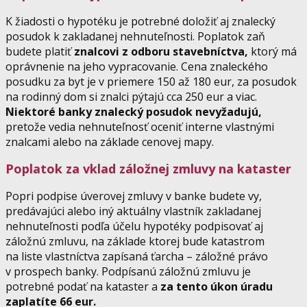
K žiadosti o hypotéku je potrebné doložiť aj znalecký
posudok k zakladanej nehnuteľnosti. Poplatok zaň
budete platiť
znalcovi z odboru stavebníctva,
ktorý má
oprávnenie na jeho vypracovanie. Cena znaleckého
posudku za byt je v priemere 150 až 180 eur, za posudok
na rodinný dom si znalci pýtajú cca 250 eur a viac.
Niektoré banky znalecký posudok nevyžadujú,
pretože vedia nehnuteľnosť oceniť interne vlastnými
znalcami alebo na základe cenovej mapy.
Poplatok za vklad záložnej zmluvy na kataster
Popri podpise úverovej zmluvy v banke budete vy,
predávajúci alebo iný aktuálny vlastník zakladanej
nehnuteľnosti podľa účelu hypotéky podpisovať aj
záložnú zmluvu, na základe ktorej bude katastrom
na liste vlastníctva zapísaná ťarcha – záložné právo
v prospech banky. Podpísanú záložnú zmluvu je
potrebné podať na kataster a
za tento úkon úradu
zaplatíte 66 eur.