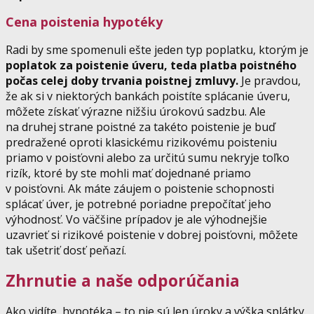
Cena poistenia hypotéky
Radi by sme spomenuli ešte jeden typ poplatku, ktorým je
poplatok za poistenie úveru, teda platba poistného
počas celej doby trvania poistnej zmluvy.
Je pravdou,
že ak si v niektorých bankách poistíte splácanie úveru,
môžete získať výrazne nižšiu úrokovú sadzbu. Ale
na druhej strane poistné za takéto poistenie je buď
predražené oproti klasickému rizikovému poisteniu
priamo v poisťovni alebo za určitú sumu nekryje toľko
rizík, ktoré by ste mohli mať dojednané priamo
v poisťovni. Ak máte záujem o poistenie schopnosti
splácať úver, je potrebné poriadne prepočítať jeho
výhodnosť. Vo väčšine prípadov je ale výhodnejšie
uzavrieť si rizikové poistenie v dobrej poisťovni, môžete
tak ušetriť dosť peňazí.
Zhrnutie a naše odporúčania
Ako vidíte, hypotéka – to nie sú len úroky a výška splátky.