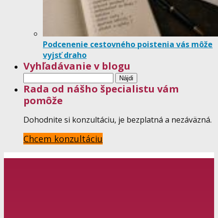
Podcenenie cestovného poistenia vás môže
vyjsť draho
Vyhľadávanie v blogu
Hľadať:
Rada od nášho špecialistu vám
pomôže
Dohodnite si konzultáciu, je bezplatná a nezáväzná.
Chcem konzultáciu