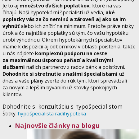
Je to aj
množstvo ďalších poplatkov,
ktoré na vás
číhajú. Naši hypotekárni špecialisti už vedia,
aké
poplatky vás za čo neminú a zároveň aj ako sa im
vyhnúť
alebo ich znížiť na minimum. Pretože práve nízky
úrok a čo najnižšie poplatky sú tým, čo vašu hypotéku
urobí výhodnou. Okrem hypotekárnych špecialistov
máme k dispozícií aj odborníkov v oblasti poistenia, takže
u nás nájdete
komplexnú podporu na ceste
za maximálnou úsporou peňazí a kvalitnými
službami
našich partnerov z radov bánk a poisťovní.
Dohodnite si stretnutie s našimi špecialistami
už
dnes a vaše plány zverte do rúk tým, ktorí sprevádzali
za novým a lepším bývaním už stovky spokojných
klientov.
Dohodnite si konzultáciu s hypošpecialistom
Štítky:
hypošpecialista radí
hypotéka
Najnovšie články na blogu