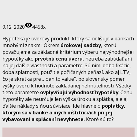
9.12. 2020
4458x
Hypotéka je úverový produkt, ktorý sa odlišuje v bankách
mnohými znakmi. Okrem
úrokovej sadzby
, ktorú
považujeme za základné kritérium výberu najvýhodnejšej
hypotéky ako
prvotnú cenu úveru,
netreba zabúdať ani
na jej ďalšie vlastnosti a parametre. Sú nimi doba fixácie,
doba splatnosti, použitie požičaných peňazí, ako aj LTV,
čo je skratka pre „loan to value“, po slovensky pomer
výšky úveru k hodnote zakladanej nehnuteľnosti. Všetky
tieto parametre
ovplyvňujú výhodnosť hypotéky
. Cenu
hypotéky ale neurčuje len výška úroku a splátka, ale aj
ďalšie náklady s ňou súvisiace. Ide hlavne o
poplatky,
ktorým sa v banke a iných inštitúciách pri jej
vybavovaní a splácaní nevyhnete.
Ktoré sú to?