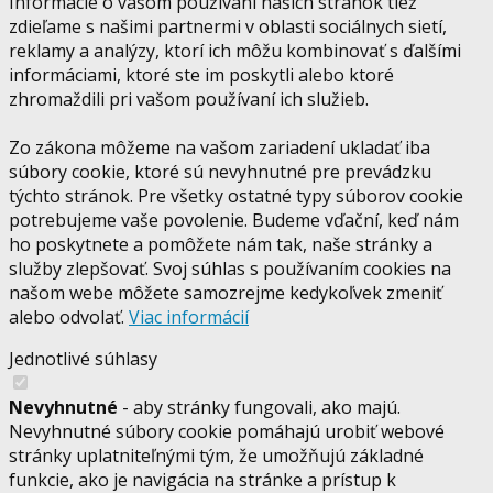
Informácie o vašom používaní našich stránok tiež
zdieľame s našimi partnermi v oblasti sociálnych sietí,
reklamy a analýzy, ktorí ich môžu kombinovať s ďalšími
informáciami, ktoré ste im poskytli alebo ktoré
zhromaždili pri vašom používaní ich služieb.
Zo zákona môžeme na vašom zariadení ukladať iba
súbory cookie, ktoré sú nevyhnutné pre prevádzku
týchto stránok. Pre všetky ostatné typy súborov cookie
potrebujeme vaše povolenie. Budeme vďační, keď nám
ho poskytnete a pomôžete nám tak, naše stránky a
služby zlepšovať. Svoj súhlas s používaním cookies na
našom webe môžete samozrejme kedykoľvek zmeniť
alebo odvolať.
Viac informácií
Jednotlivé súhlasy
Nevyhnutné
- aby stránky fungovali, ako majú.
Nevyhnutné súbory cookie pomáhajú urobiť webové
stránky uplatniteľnými tým, že umožňujú základné
funkcie, ako je navigácia na stránke a prístup k