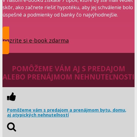
V našom e-booku získate 7 tipov, ktoré by ste mali vedieť
skôr, ako začnete riešiť hypotéku, aby jej schválenie bolo
úspešné a podmienky od banky čo najvýhodnejšie.
pozrite si e-book zdarma
POMÔŽEME VÁM AJ S PREDAJOM
ALEBO PRENÁJMOM NEHNUTEĽNOSTI
Pomôžeme vám s predajom a prenájmom bytu, domu,
aj atypických nehnuteľností