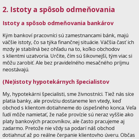
2. Istoty a spôsob odmeňovania
Istoty a spôsob odmeňovania bankárov
Kým bankoví pracovníci sú zamestnancami bánk, majú
väčšie istoty, čo sa týka finančnej situácie. Väčšia časť ich
mzdy je stabilná bez ohľadu na to, koľko obchodov
s klientmi uzatvoria. Určite, čím sú šikovnejší, tým viac si
môžu zarobiť. Ale bez pravidelného mesačného príjmu
neostávajú.
(Ne)istoty hypotekárnych špecialistov
My, hypotekárni špecialisti, sme živnostníci. Tiež nás síce
platia banky, ale províziu dostaneme len vtedy, keď
obchod s klientom dotiahneme do úspešného konca. Veľa
ľudí môže namietať, že naše provízie sú neraz vyššie ako
platy bankových pracovníkov, ale často pracujeme aj
zadarmo. Pretože nie vždy sa podarí náš obchod
dotiahnuť až po reálne čerpanie klientovho úveru. Občas