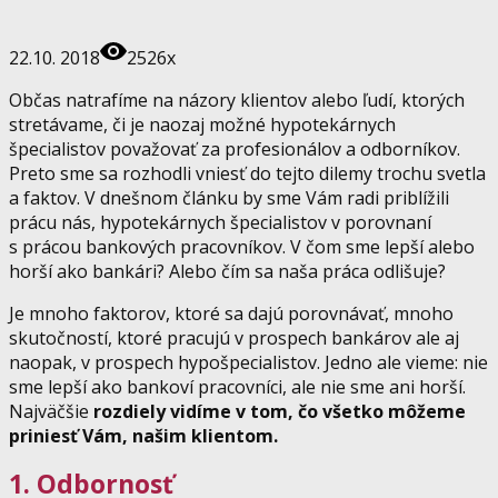
22.10. 2018
2526x
Občas natrafíme na názory klientov alebo ľudí, ktorých
stretávame, či je naozaj možné hypotekárnych
špecialistov považovať za profesionálov a odborníkov.
Preto sme sa rozhodli vniesť do tejto dilemy trochu svetla
a faktov. V dnešnom článku by sme Vám radi priblížili
prácu nás, hypotekárnych špecialistov v porovnaní
s prácou bankových pracovníkov. V čom sme lepší alebo
horší ako bankári? Alebo čím sa naša práca odlišuje?
Je mnoho faktorov, ktoré sa dajú porovnávať, mnoho
skutočností, ktoré pracujú v prospech bankárov ale aj
naopak, v prospech hypošpecialistov. Jedno ale vieme: nie
sme lepší ako bankoví pracovníci, ale nie sme ani horší.
Najväčšie
rozdiely vidíme v tom, čo všetko môžeme
priniesť Vám, našim klientom.
1. Odbornosť