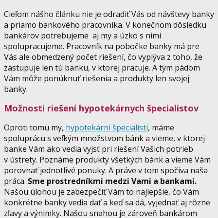
Cieľom nášho článku nie je odradiť Vás od návštevy banky
a priamo bankového pracovníka. V konečnom dôsledku
bankárov potrebujeme aj my a úzko s nimi
spolupracujeme. Pracovník na pobočke banky má pre
Vás ale obmedzený počet riešení, čo vyplýva z toho, že
zastupuje len tú banku, v ktorej pracuje. A tým pádom
Vám môže ponúknuť riešenia a produkty len svojej
banky.
Možnosti riešení hypotekárnych špecialistov
Oproti tomu my,
hypotekárni špecialisti
, máme
spoluprácu s veľkým množstvom bánk a vieme, v ktorej
banke Vám ako vedia vyjsť pri riešení Vašich potrieb
v ústrety. Poznáme produkty všetkých bánk a vieme Vám
porovnať jednotlivé ponuky. A práve v tom spočíva naša
práca.
Sme prostredníkmi medzi Vami a bankami.
Našou úlohou je zabezpečiť Vám to najlepšie, čo Vám
konkrétne banky vedia dať a keď sa dá, vyjednať aj rôzne
zľavy a výnimky. Našou snahou je zároveň bankárom