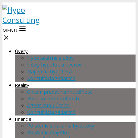
MENU
Úvery
Hypotekárne služby
Účely hypoték a úverov
Najlepšia hypotéka
Konzultácia zadarmo
Reality
Chcem predať nehnuteľnosť
Ponuka nehnuteľností
Agent kupujúceho
Konzultácia zadarmo
Financie
Poistenie splácania hypotéky
Poistenie majetku