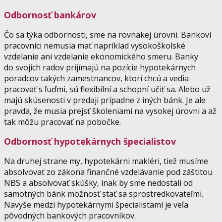
Odbornosť bankárov
Čo sa týka odbornosti, sme na rovnakej úrovni. Bankoví
pracovníci nemusia mať napríklad vysokoškolské
vzdelanie ani vzdelanie ekonomického smeru. Banky
do svojich radov prijímajú na pozície hypotekárnych
poradcov takých zamestnancov, ktorí chcú a vedia
pracovať s ľuďmi, sú flexibilní a schopní učiť sa. Alebo už
majú skúsenosti v predaji prípadne z iných bánk. Je ale
pravda, že musia prejsť školeniami na vysokej úrovni a až
tak môžu pracovať na pobočke.
Odbornosť hypotekárnych špecialistov
Na druhej strane my, hypotekárni makléri, tiež musíme
absolvovať zo zákona finančné vzdelávanie pod záštitou
NBS a absolvovať skúšky, inak by sme nedostali od
samotných bánk možnosť stať sa sprostredkovateľmi.
Navyše medzi hypotekárnymi špecialistami je veľa
pôvodných bankových pracovníkov.