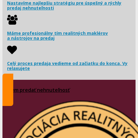
Nastavíme najlepšiu stratégiu pre úspešný a rýchly
predaj nehnuteľnosti
Máme profesionálny tím realitných maklérov
a nástrojov na predaj
Celý proces predaja vedieme od začiatku do konca. Vy
relaxujete
Chcem predať nehnuteľnosť