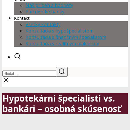
Náš príbeh a hodnoty
Partnerské banky
Kontakt
Všetky kontakty
Konzultácia s hypošpecialistom
Konzultácia s finančným špecialistom
Konzultácia s realitným maklérom
Hypotekárni špecialisti vs.
bankári – osobná skúsenosť