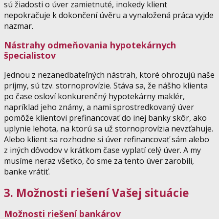
sú žiadosti o úver zamietnuté, inokedy klient
nepokračuje k dokončení úvěru a vynaložená práca vyjde
nazmar.
Nástrahy odmeňovania hypotekárnych
špecialistov
Jednou z nezanedbateľných nástrah, ktoré ohrozujú naše
príjmy, sú tzv. stornoprovízie. Stáva sa, že nášho klienta
po čase osloví konkurenčný hypotekárny maklér,
napríklad jeho známy, a nami sprostredkovaný úver
pomôže klientovi prefinancovať do inej banky skôr, ako
uplynie lehota, na ktorú sa už stornoprovízia nevzťahuje.
Alebo klient sa rozhodne si úver refinancovať sám alebo
z iných dôvodov v krátkom čase vyplatí celý úver. A my
musíme neraz všetko, čo sme za tento úver zarobili,
banke vrátiť.
3. Možnosti riešení Vašej situácie
Možnosti riešení bankárov