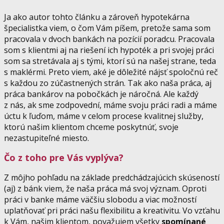
Ja ako autor tohto článku a zároveň hypotekárna
špecialistka viem, o čom Vám píšem, pretože sama som
pracovala v dvoch bankách na pozícií poradcu. Pracovala
som s klientmi aj na riešení ich hypoték a pri svojej práci
som sa stretávala aj s tými, ktorí sú na našej strane, teda
s maklérmi. Preto viem, aké je dôležité nájsť spoločnú reč
s každou zo zúčastnených strán. Tak ako naša práca, aj
práca bankárov na pobočkách je náročná. Ale každý
z nás, ak sme zodpovední, máme svoju práci radi a máme
úctu k ľuďom, máme v celom procese kvalitnej služby,
ktorú našim klientom chceme poskytnúť, svoje
nezastupiteľné miesto.
Čo z toho pre Vás vyplýva?
Z môjho pohľadu na základe predchádzajúcich skúseností
(aj) z bánk viem, že naša práca má svoj význam. Oproti
práci v banke máme väčšiu slobodu a viac možností
uplatňovať pri práci našu flexibilitu a kreativitu. Vo vzťahu
k Vám, našim klientom, považujem všetky
spomínané