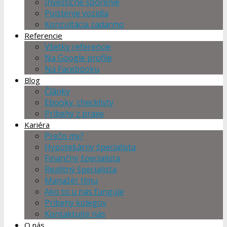
Investičné sporenie
Poistenie vozidla
Konzultácia zadarmo
Referencie
Všetky referencie
Na Google profile
Na Facebooku
Blog
Články
Ebooky, checklisty
Príbehy z praxe
Kariéra
Prečo my?
Hypotekárny špecialista
Finančný špecialista
Realitný špecialista
Manažér tímu
Ako to u nás funguje
Príbehy kolegov
Kontaktujte nás
O nás