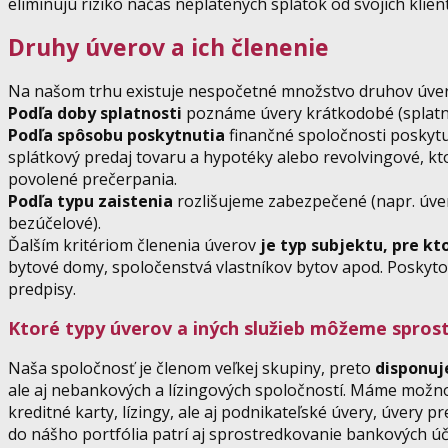
eliminujú riziko načas neplatených splátok od svojich klien
Druhy úverov a ich členenie
Na našom trhu existuje nespočetné množstvo druhov úverov,
Podľa doby splatnosti
poznáme úvery krátkodobé (splatné
Podľa spôsobu poskytnutia
finančné spoločnosti poskytu
splátkový predaj tovaru a hypotéky alebo revolvingové, kt
povolené prečerpania.
Podľa typu zaistenia
rozlišujeme zabezpečené (napr. úver
bezúčelové).
Ďalším kritériom členenia úverov
je typ subjektu, pre kt
bytové domy, spoločenstvá vlastníkov bytov apod. Poskyto
predpisy.
Ktoré typy úverov a iných služieb môžeme spros
Naša spoločnosť je členom veľkej skupiny, preto
disponuj
ale aj nebankových a lízingových spoločností. Máme možno
kreditné karty, lízingy, ale aj podnikateľské úvery, úvery
do nášho portfólia patrí aj sprostredkovanie bankových ú