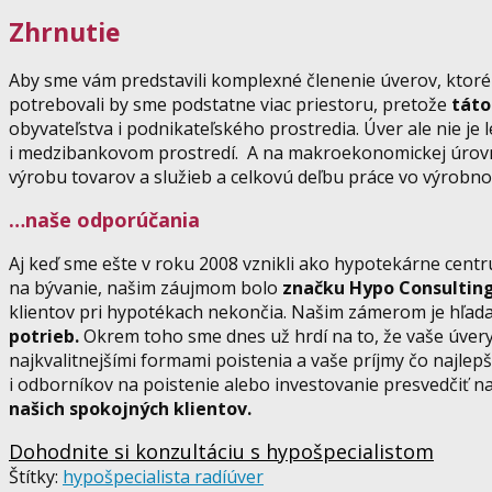
Zhrnutie
Aby sme vám predstavili komplexné členenie úverov, ktoré
potrebovali by sme podstatne viac priestoru, pretože
táto
obyvateľstva i podnikateľského prostredia. Úver ale nie je
i medzibankovom prostredí. A na makroekonomickej úrovni
výrobu tovarov a služieb a celkovú deľbu práce vo výrobn
…naše odporúčania
Aj keď sme ešte v roku 2008 vznikli ako hypotekárne ce
na bývanie, našim záujmom bolo
značku Hypo Consulting 
klientov pri hypotékach nekončia. Našim zámerom je hľa
potrieb.
Okrem toho sme dnes už hrdí na to, že vaše úvery
najkvalitnejšími formami poistenia a vaše príjmy čo najlep
i odborníkov na poistenie alebo investovanie presvedčiť na 
našich spokojných klientov.
Dohodnite si konzultáciu s hypošpecialistom
Štítky:
hypošpecialista radí
úver