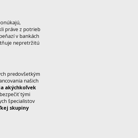
ponúkajú,
kli práve z potrieb
 peňazí v bankách
ňuje nepretržitú
ných predovšetkým
nancovania našich
ia akýchkoľvek
bezpečiť tými
ych špecialistov
ľkej skupiny