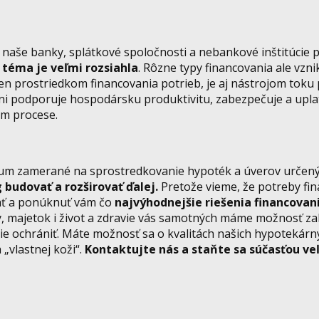
 naše banky, splátkové spoločnosti a nebankové inštitúcie 
 téma je veľmi rozsiahla
. Rôzne typy financovania ale vzni
 len prostriedkom financovania potrieb, je aj nástrojom toku
 podporuje hospodársku produktivitu, zabezpečuje a uplat
om procese.
ntrum zamerané na sprostredkovanie hypoték a úverov urče
budovať a rozširovať ďalej.
Pretože vieme, že potreby fi
dať a ponúknuť vám čo
najvýhodnejšie riešenia financovan
, majetok i život a zdravie vás samotných máme možnosť za
šie ochrániť. Máte možnosť sa o kvalitách našich hypotekárn
„vlastnej koži“.
Kontaktujte nás a staňte sa súčasťou ve