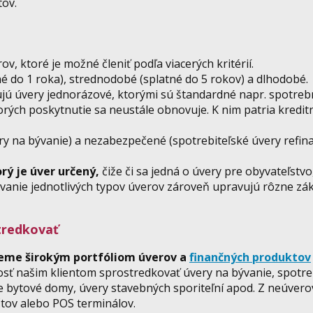
tov.
 ktoré je možné členiť podľa viacerých kritérií.
 do 1 roka), strednodobé (splatné do 5 rokov) a dlhodobé.
jú úvery jednorázové, ktorými sú štandardné napr. spotreb
orých poskytnutie sa neustále obnovuje. K nim patria kredit
y na bývanie) a nezabezpečené (spotrebiteľské úvery refin
orý je úver určený,
čiže či sa jedná o úvery pre obyvateľstvo
vanie jednotlivých typov úverov zároveň upravujú rôzne zá
tredkovať
eme širokým portfóliom úverov a
finančných produktov
sť našim klientom sprostredkovať úvery na bývanie, spotre
 pre bytové domy, úvery stavebných sporiteľní apod. Z neúve
čtov alebo POS terminálov.