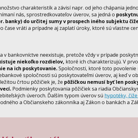
žstvo charakteristík a závisí napr. od jeho chápania jedno
ímaní nás, sprostredkovateľov úverov, sa jedná o
poskytn
r. banky) do určitej sumy v prospech iného subjektu čiž
čase vráti a prípadne aj zaplatí úroky, ktoré sú vlastne ce
a v bankovníctve neexistuje, pretože vždy v prípade poskyt
istuje niekoľko rozdielov,
ktoré ich charakterizujú. V prv
ie na ich poskytovanie.
Spoločnosti, ktoré toto povoleni
nebankové spoločnosti sú poskytovateľmi úverov, aj keď v 
ežitou črtou pôžičiek je, že
pôžičkou nemusí byť len posk
vecí.
Podmienky poskytovania pôžičiek sa riadia Občiansk
ebiteľských úveroch. Ďalším typom úverov sú
hypotéky, čiže
hodného a Občianskeho zákonníka aj Zákon o bankách a Zá