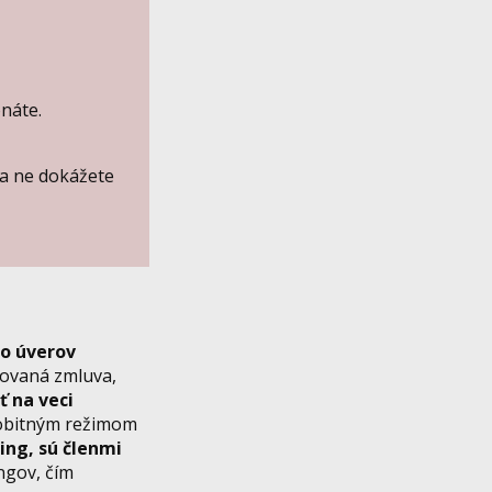
náte.
na ne dokážete
do úverov
ovaná zmluva,
ť na veci
sobitným režimom
ing, sú členmi
ingov, čím