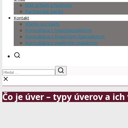
Náš príbeh a hodnoty
Partnerské banky
Kontakt
Všetky kontakty
Konzultácia s hypošpecialistom
Konzultácia s finančným špecialistom
Konzultácia s realitným maklérom
Čo je úver – typy úverov a ich 