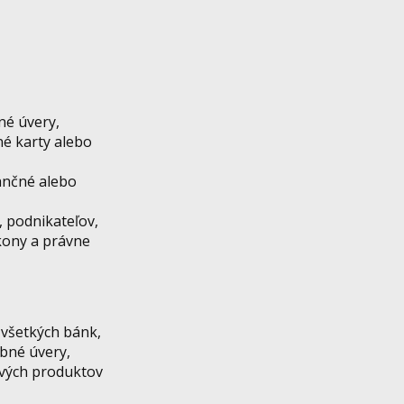
né úvery,
né karty alebo
ančné alebo
, podnikateľov,
kony a právne
všetkých bánk,
bné úvery,
rových produktov