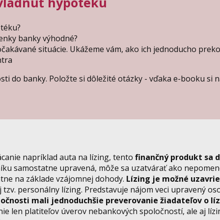
zvládnuť hypotéku
otéku?
mienky banky výhodné?
eočakávané situácie. Ukážeme vám, ako ich jednoducho preko
ntra
i do banky. Položte si dôležité otázky - vďaka e-booku si 
canie napríklad auta na lízing, tento
finančný produkt sa 
níku samostatne upravená, môže sa uzatvárať ako nepomen
tatne na základe vzájomnej dohody.
Lízing je možné uzavrie
tzv. personálny lízing. Predstavuje nájom veci upravený o
ločnosti mali jednoduchšie preverovanie žiadateľov o líz
nie len platiteľov úverov nebankových spoločností, ale aj líz