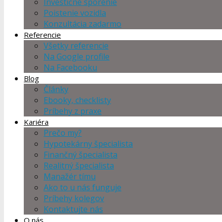
Investičné sporenie
Poistenie vozidla
Konzultácia zadarmo
Referencie
Všetky referencie
Na Google profile
Na Facebooku
Blog
Články
Ebooky, checklisty
Príbehy z praxe
Kariéra
Prečo my?
Hypotekárny špecialista
Finančný špecialista
Realitný špecialista
Manažér tímu
Ako to u nás funguje
Príbehy kolegov
Kontaktujte nás
O nás