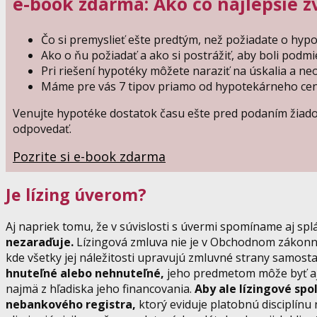
e-book zdarma: Ako čo najlepšie 
Čo si premyslieť ešte predtým, než požiadate o hyp
Ako o ňu požiadať a ako si postrážiť, aby boli pod
Pri riešení hypotéky môžete naraziť na úskalia a n
Máme pre vás 7 tipov priamo od hypotekárneho ce
Venujte hypotéke dostatok času ešte pred podaním žiadost
odpovedať.
Pozrite si e-book zdarma
Je lízing úverom?
Aj napriek tomu, že v súvislosti s úvermi spomíname aj splá
nezaraďuje.
Lízingová zmluva nie je v Obchodnom zákon
kde všetky jej náležitosti upravujú zmluvné strany samos
hnuteľné alebo nehnuteľné,
jeho predmetom môže byť aj 
najmä z hľadiska jeho financovania.
Aby ale lízingové spo
nebankového registra,
ktorý eviduje platobnú disciplínu 