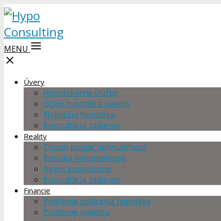
MENU
Úvery
Hypotekárne služby
Účely hypoték a úverov
Najlepšia hypotéka
Konzultácia zadarmo
Reality
Chcem predať nehnuteľnosť
Ponuka nehnuteľností
Agent kupujúceho
Konzultácia zadarmo
Financie
Poistenie splácania hypotéky
Poistenie majetku