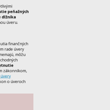
tlivými
utie peňažných
e dlžníka
nou úveru.
nutia finančných
om rade úvery
e nemajú, môžu
obchodných
ytnutie
ym zákonníkom,
 úvery
kon o úveroch