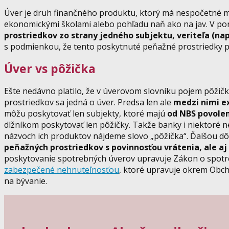
Úver je druh finančného produktu, ktorý má nespočetné mno
ekonomickými školami alebo pohľadu naň ako na jav. V pon
prostriedkov zo strany jedného subjektu, veriteľa (nap
s podmienkou, že tento poskytnuté peňažné prostriedky po 
Úver vs pôžička
Ešte nedávno platilo, že v úverovom slovníku pojem pôžičk
prostriedkov sa jedná o úver. Predsa len ale
medzi nimi ex
môžu poskytovať len subjekty, ktoré majú
od NBS povolen
dlžníkom poskytovať len pôžičky. Takže banky i niektoré 
názvoch ich produktov nájdeme slovo „pôžička“. Ďalšou dôl
peňažných prostriedkov s povinnosťou vrátenia, ale aj 
poskytovanie spotrebných úverov upravuje Zákon o spotr
zabezpečené nehnuteľnosťou
, ktoré upravuje okrem Obc
na bývanie.