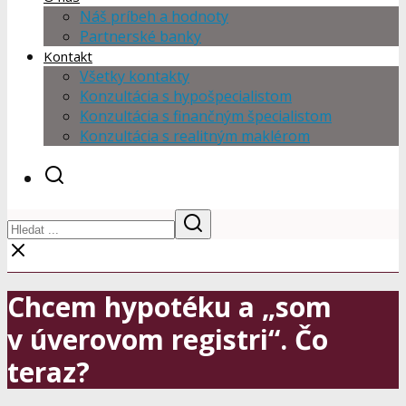
Náš príbeh a hodnoty
Partnerské banky
Kontakt
Všetky kontakty
Konzultácia s hypošpecialistom
Konzultácia s finančným špecialistom
Konzultácia s realitným maklérom
Chcem hypotéku a „som
v úverovom registri“. Čo
teraz?