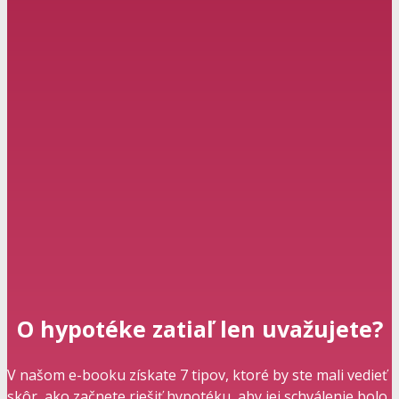
O hypotéke zatiaľ len uvažujete?
V našom e-booku získate 7 tipov, ktoré by ste mali vedieť
skôr, ako začnete riešiť hypotéku, aby jej schválenie bolo