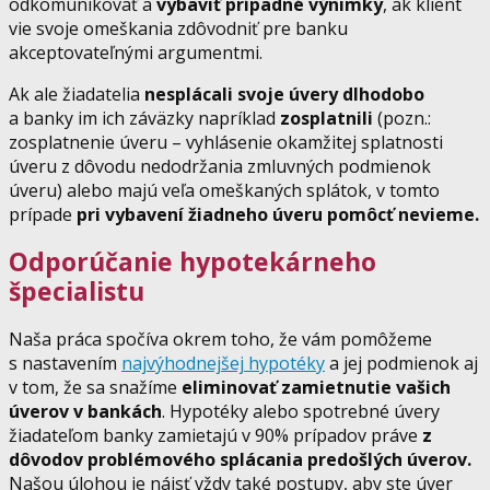
odkomunikovať a
vybaviť prípadné
výnimky
, ak klient
vie svoje omeškania zdôvodniť pre banku
akceptovateľnými argumentmi.
Ak ale žiadatelia
nesplácali svoje úvery dlhodobo
a banky im ich záväzky napríklad
zosplatnili
(pozn.:
zosplatnenie úveru – vyhlásenie okamžitej splatnosti
úveru z dôvodu nedodržania zmluvných podmienok
úveru) alebo majú veľa omeškaných splátok, v tomto
prípade
pri vybavení žiadneho úveru pomôcť nevieme.
Odporúčanie hypotekárneho
špecialistu
Naša práca spočíva okrem toho, že vám pomôžeme
s nastavením
najvýhodnejšej hypotéky
a jej podmienok aj
v tom, že sa snažíme
eliminovať zamietnutie vašich
úverov v bankách
. Hypotéky alebo spotrebné úvery
žiadateľom banky zamietajú v 90% prípadov práve
z
dôvodov problémového splácania predošlých úverov.
Našou úlohou je nájsť vždy také postupy, aby ste úver