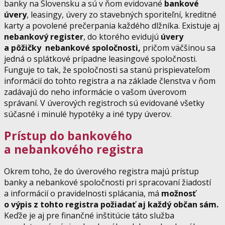
banky na Slovensku a sú v ňom evidované
bankové
úvery
, leasingy, úvery zo stavebných sporiteľní, kreditné
karty a povolené prečerpania každého dlžníka. Existuje aj
nebankový register
, do ktorého evidujú
úvery
a pôžičky nebankové spoločnosti,
pričom väčšinou sa
jedná o splátkové prípadne leasingové spoločnosti.
Funguje to tak, že spoločnosti sa stanú prispievateľom
informácií do tohto registra a na základe členstva v ňom
zadávajú do neho informácie o vašom úverovom
správaní. V úverových registroch sú evidované všetky
súčasné i minulé hypotéky a iné typy úverov.
Prístup do bankového
a nebankového registra
Okrem toho, že do úverového registra majú prístup
banky a nebankové spoločnosti pri spracovaní žiadostí
a informácií o pravidelnosti splácania, má
možnosť
o výpis z tohto registra požiadať aj každý občan sám.
Keďže je aj pre finančné inštitúcie táto služba