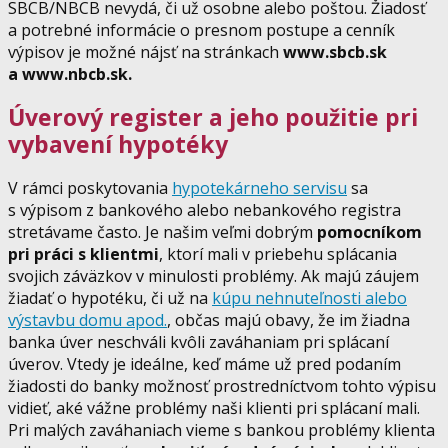
SBCB/NBCB nevydá, či už osobne alebo poštou. Žiadosť
a potrebné informácie o presnom postupe a cenník
výpisov je možné nájsť na stránkach
www.sbcb.sk
a www.nbcb.sk.
Úverový register a jeho použitie pri
vybavení hypotéky
V rámci poskytovania
hypotekárneho servisu
sa
s výpisom z bankového alebo nebankového registra
stretávame často. Je našim veľmi dobrým
pomocníkom
pri práci s klientmi
, ktorí mali v priebehu splácania
svojich záväzkov v minulosti problémy. Ak majú záujem
žiadať o hypotéku, či už na
kúpu nehnuteľnosti alebo
výstavbu domu apod
.
, občas majú obavy, že im žiadna
banka úver neschváli kvôli zaváhaniam pri splácaní
úverov. Vtedy je ideálne, keď máme už pred podaním
žiadosti do banky možnosť prostredníctvom tohto výpisu
vidieť, aké vážne problémy naši klienti pri splácaní mali.
Pri malých zaváhaniach vieme s bankou problémy klienta