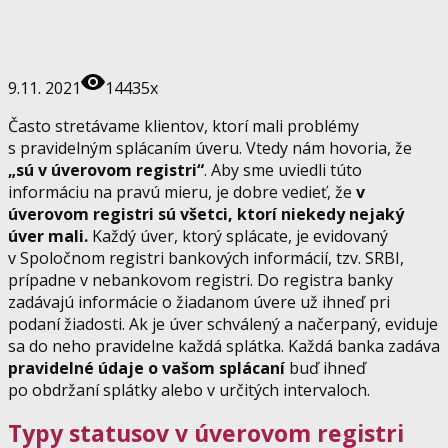
9.11. 2021
14435x
Často stretávame klientov, ktorí mali problémy
s pravidelným splácaním úveru. Vtedy nám hovoria, že
„sú v úverovom registri“
. Aby sme uviedli túto
informáciu na pravú mieru, je dobre vedieť, že
v
úverovom registri sú všetci, ktorí niekedy nejaký
úver mali.
Každý úver, ktorý splácate, je evidovaný
v Spoločnom registri bankových informácií, tzv. SRBI,
prípadne v nebankovom registri. Do registra banky
zadávajú informácie o žiadanom úvere už ihneď pri
podaní žiadosti. Ak je úver schválený a načerpaný, eviduje
sa do neho pravidelne každá splátka. Každá banka zadáva
pravidelné údaje o vašom splácaní
buď ihneď
po obdržaní splátky alebo v určitých intervaloch.
Typy statusov v úverovom registri