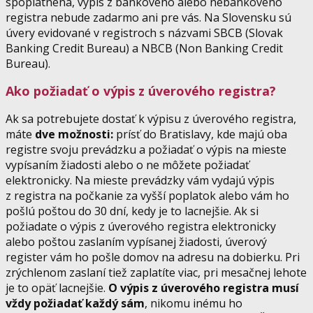
spoplatnená, výpis z bankového alebo nebankového
registra nebude zadarmo ani pre vás. Na Slovensku sú
úvery evidované v registroch s názvami SBCB (Slovak
Banking Credit Bureau) a NBCB (Non Banking Credit
Bureau).
Ako požiadať o výpis z úverového registra?
Ak sa potrebujete dostať k výpisu z úverového registra,
máte
dve možnosti:
prísť do Bratislavy, kde majú oba
registre svoju prevádzku a požiadať o výpis na mieste
vypísaním žiadosti alebo o ne môžete požiadať
elektronicky. Na mieste prevádzky vám vydajú výpis
z registra na počkanie za vyšší poplatok alebo vám ho
pošlú poštou do 30 dní, kedy je to lacnejšie. Ak si
požiadate o výpis z úverového registra elektronicky
alebo poštou zaslaním vypísanej žiadosti, úverový
register vám ho pošle domov na adresu na dobierku. Pri
zrýchlenom zaslaní tiež zaplatíte viac, pri mesačnej lehote
je to opäť lacnejšie.
O výpis z úverového registra musí
vždy požiadať každý sám
, nikomu inému ho