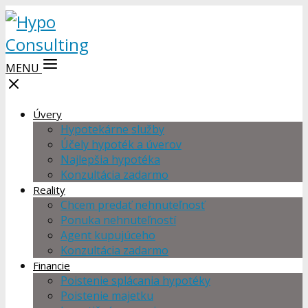
MENU
Úvery
Hypotekárne služby
Účely hypoték a úverov
Najlepšia hypotéka
Konzultácia zadarmo
Reality
Chcem predať nehnuteľnosť
Ponuka nehnuteľností
Agent kupujúceho
Konzultácia zadarmo
Financie
Poistenie splácania hypotéky
Poistenie majetku