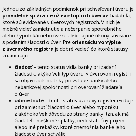
Jednou zo základných podmienok pri schvaľovaní úveru je
pravidelné splácanie už existujúcich úverov
žiadateľa,
ktoré sú evidované v úverových registroch. V nich je
možné vidieť zamietnutie a nečerpanie spotrebného
alebo hypotekárneho úveru alebo aj iné úkony súvisiace
s podaním žiadosti o úver. Pre
orientáciu vo výpise
z úverového registra
je dobré vedieť, čo ktoré statusy
znamenajú:
žiadosť
– tento status vidia banky pri zadaní
žiadosti o akýkoľvek typ úveru, v úverovom registri
sa objaví automaticky pri vstupe banky alebo
nebankovej spoločnosti pri overovaní žiadateľa
o úver
odmietnuté
– tento status úverový register eviduje
pri zamietnutí žiadosti o úver alebo hypotéku
z akéhokoľvek dôvodu zo strany banky, tzn. ak má
žiadateľ omeškané splátky, nedostatočný príjem
alebo iné prekážky, ktoré znemožnia banke jeho
žiadosť o úver schváliť