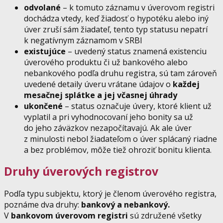
odvolané
– k tomuto záznamu v úverovom registri
dochádza vtedy, keď žiadosť o hypotéku alebo iný
úver zruší sám žiadateľ, tento typ statusu nepatrí
k negatívnym záznamom v SRBI
existujúce
– uvedený status znamená existenciu
úverového produktu či už bankového alebo
nebankového podľa druhu registra, sú tam zároveň
uvedené detaily úveru vrátane údajov o
každej
mesačnej splátke a jej včasnej úhrady
ukončené
– status označuje úvery, ktoré klient už
vyplatil a pri vyhodnocovaní jeho bonity sa už
do jeho záväzkov nezapočítavajú. Ak ale úver
z minulosti nebol žiadateľom o úver splácaný riadne
a bez problémov, môže tiež ohroziť bonitu klienta.
Druhy úverových registrov
Podľa typu subjektu, ktorý je členom úverového registra,
poznáme dva druhy:
bankový a nebankový.
V
bankovom úverovom registri
sú združené všetky