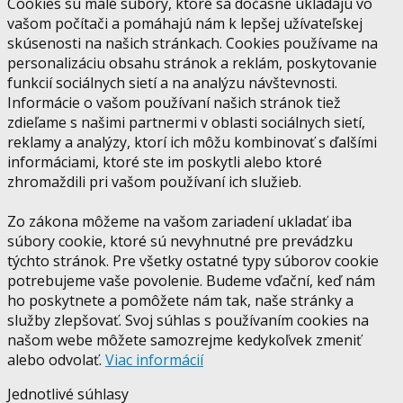
Cookies sú malé súbory, ktoré sa dočasne ukladajú vo
vašom počítači a pomáhajú nám k lepšej užívateľskej
skúsenosti na našich stránkach. Cookies používame na
personalizáciu obsahu stránok a reklám, poskytovanie
funkcií sociálnych sietí a na analýzu návštevnosti.
Informácie o vašom používaní našich stránok tiež
zdieľame s našimi partnermi v oblasti sociálnych sietí,
reklamy a analýzy, ktorí ich môžu kombinovať s ďalšími
informáciami, ktoré ste im poskytli alebo ktoré
zhromaždili pri vašom používaní ich služieb.
Zo zákona môžeme na vašom zariadení ukladať iba
súbory cookie, ktoré sú nevyhnutné pre prevádzku
týchto stránok. Pre všetky ostatné typy súborov cookie
potrebujeme vaše povolenie. Budeme vďační, keď nám
ho poskytnete a pomôžete nám tak, naše stránky a
služby zlepšovať. Svoj súhlas s používaním cookies na
našom webe môžete samozrejme kedykoľvek zmeniť
alebo odvolať.
Viac informácií
Jednotlivé súhlasy