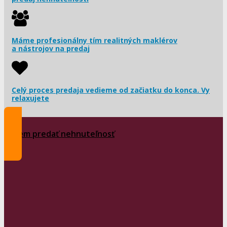
Máme profesionálny tím realitných maklérov
a nástrojov na predaj
Celý proces predaja vedieme od začiatku do konca. Vy
relaxujete
Chcem predať nehnuteľnosť