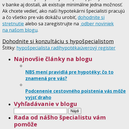
v banke aj dostali, ak existuje minimálne jedna možnosť.
Ak chcete vedieť, ako naši hypotekárni špecialisti pracujú
a čo všetko pre vás dokážu urobiť,
dohodnite si
stretnutie
alebo sa zaregistrujte na
odber noviniek
na našom blogu
.
Dohodnite si konzultáciu s hypošpecialistom
Štítky:
hypošpecialista radí
hypotéka
úverový register
Najnovšie články na blogu
NBS mení pravidlá pre hypotéky: čo to
znamená pre vás?
Podcenenie cestovného poistenia vás môže
vyjsť draho
Vyhľadávanie v blogu
Hľadať:
Rada od nášho špecialistu vám
pomôže