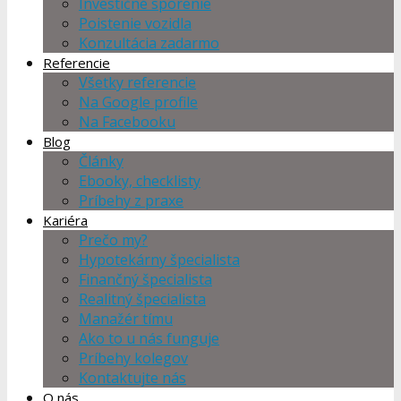
Investičné sporenie
Poistenie vozidla
Konzultácia zadarmo
Referencie
Všetky referencie
Na Google profile
Na Facebooku
Blog
Články
Ebooky, checklisty
Príbehy z praxe
Kariéra
Prečo my?
Hypotekárny špecialista
Finančný špecialista
Realitný špecialista
Manažér tímu
Ako to u nás funguje
Príbehy kolegov
Kontaktujte nás
O nás