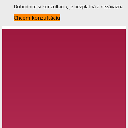
Dohodnite si konzultáciu, je bezplatná a nezáväzná.
Chcem konzultáciu