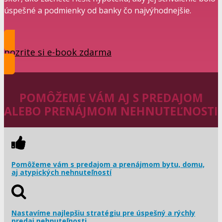
úspešné a podmienky od banky čo najvýhodnejšie.
pozrite si e-book zdarma
POMÔŽEME VÁM AJ S PREDAJOM
ALEBO PRENÁJMOM NEHNUTEĽNOSTI
Pomôžeme vám s predajom a prenájmom bytu, domu,
aj atypických nehnuteľností
Nastavíme najlepšiu stratégiu pre úspešný a rýchly
predaj nehnuteľnosti