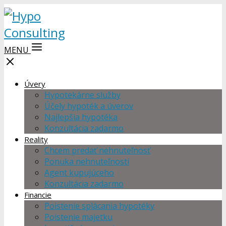
MENU
Úvery
Hypotekárne služby
Účely hypoték a úverov
Najlepšia hypotéka
Konzultácia zadarmo
Reality
Chcem predať nehnuteľnosť
Ponuka nehnuteľností
Agent kupujúceho
Konzultácia zadarmo
Financie
Poistenie splácania hypotéky
Poistenie majetku