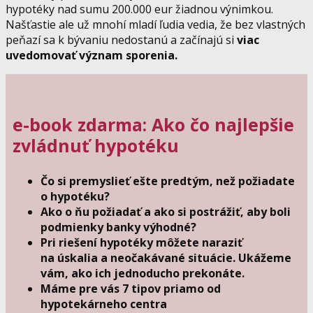
hypotéky nad sumu 200.000 eur žiadnou výnimkou.
Našťastie ale už mnohí mladí ľudia vedia, že bez vlastných
peňazí sa k bývaniu nedostanú a začínajú si
viac
uvedomovať význam sporenia.
e-book zdarma: Ako čo najlepšie
zvládnuť hypotéku
Čo si premyslieť ešte predtým, než požiadate
o hypotéku?
Ako o ňu požiadať a ako si postrážiť, aby boli
podmienky banky výhodné?
Pri riešení hypotéky môžete naraziť
na úskalia a neočakávané situácie. Ukážeme
vám, ako ich jednoducho prekonáte.
Máme pre vás 7 tipov priamo od
hypotekárneho centra