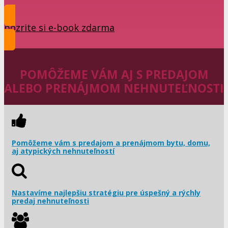
pozrite si e-book zdarma
POMÔŽEME VÁM AJ S PREDAJOM
ALEBO PRENÁJMOM NEHNUTEĽNOSTI
Pomôžeme vám s predajom a prenájmom bytu, domu,
aj atypických nehnuteľností
Nastavíme najlepšiu stratégiu pre úspešný a rýchly
predaj nehnuteľnosti