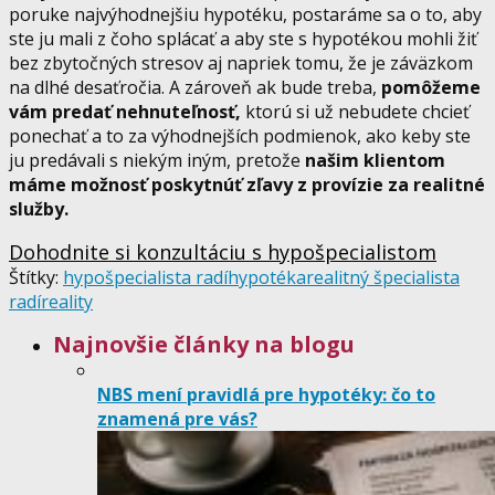
poruke najvýhodnejšiu hypotéku, postaráme sa o to, aby
ste ju mali z čoho splácať a aby ste s hypotékou mohli žiť
bez zbytočných stresov aj napriek tomu, že je záväzkom
na dlhé desaťročia. A zároveň ak bude treba,
pomôžeme
vám predať nehnuteľnosť,
ktorú si už nebudete chcieť
ponechať a to za výhodnejších podmienok, ako keby ste
ju predávali s niekým iným, pretože
našim klientom
máme možnosť poskytnúť zľavy z provízie za realitné
služby.
Dohodnite si konzultáciu s hypošpecialistom
Štítky:
hypošpecialista radí
hypotéka
realitný špecialista
radí
reality
Najnovšie články na blogu
NBS mení pravidlá pre hypotéky: čo to
znamená pre vás?