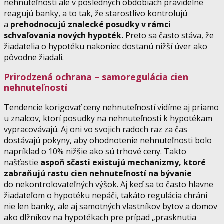
nehnuteľností ale v posledných obdobiach pravidelne
reagujú banky, a to tak, že starostlivo kontrolujú
a
prehodnocujú znalecké posudky v rámci
schvaľovania nových hypoték.
Preto sa často stáva, že
žiadatelia o hypotéku nakoniec dostanú nižší úver ako
pôvodne žiadali.
Prirodzená ochrana – samoregulácia cien
nehnuteľností
Tendencie korigovať ceny nehnuteľností vidíme aj priamo
u znalcov, ktorí posudky na nehnuteľnosti k hypotékam
vypracovávajú. Aj oni vo svojich radoch raz za čas
dostávajú pokyny, aby ohodnotenie nehnuteľnosti bolo
napríklad o 10% nižšie ako sú trhové ceny. Takto
našťastie
aspoň sčasti existujú mechanizmy, ktoré
zabraňujú rastu cien nehnuteľností na bývanie
do nekontrolovateľných výšok. Aj keď sa to často hlavne
žiadateľom o hypotéku nepáči, takáto regulácia chráni
nie len banky, ale aj samotných vlastníkov bytov a domov
ako dlžníkov na hypotékach pre prípad „prasknutia