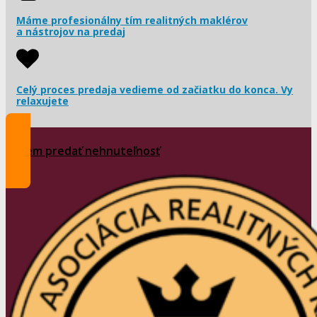
Máme profesionálny tím realitných maklérov
a nástrojov na predaj
Celý proces predaja vedieme od začiatku do konca. Vy
relaxujete
Chcem predať nehnuteľnosť