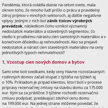
Pandémia, ktorá ovládla dianie na celom svete, mala
okrem toho, že mnoho ľudí prišlo o prácu a pravidelný
zdroj príjmov v mnohých sektoroch, aj ďalšie negatívne
vplyvy. Jedným z nich bol
zánik tisícov výrobných
prevádzok
, následkom čoho vznikol významný
nedostatok materiálov a stavebných segmentov, čo
viedlo k prudkému nárastu cien samotných materiálov a v
konečnom dôsledku aj nehnuteľností. Ako sa prejavil
nedostatok a nárast cien stavebných materiálov na ceny
jednotlivých typoch nehnuteľností?
1, Vzostup cien nových domov a bytov
Sami sme boli svedkami, kedy ceny hlavne rozostavaných
rodinných domov začali stúpať z týždňa na týždeň aj
o 10%. Príkladom je prípad klientov, ktorí boli v procese
prípravy rezervačnej zmluvy na stavbu domu za 175.000
eur. Kým sa za približne 3 týždne rozhodli rezervačnú
zmluvu podpísať, predávajúci zdvihol cenu domu
na 199.000 eur. Na jednej strane môžeme povedať, že