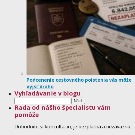
Podcenenie cestovného poistenia vás môže
vyjsť draho
Vyhľadávanie v blogu
Hľadať:
Rada od nášho špecialistu vám
pomôže
Dohodnite si konzultáciu, je bezplatná a nezáväzná.