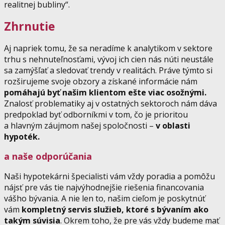
realitnej bubliny“.
Zhrnutie
Aj napriek tomu, že sa neradíme k analytikom v sektore
trhu s nehnuteľnosťami, vývoj ich cien nás núti neustále
sa zamýšľať a sledovať trendy v realitách. Práve týmto si
rozširujeme svoje obzory a získané informácie nám
pomáhajú byť našim klientom ešte viac osožnými.
Znalosť problematiky aj v ostatných sektoroch nám dáva
predpoklad byť odborníkmi v tom, čo je prioritou
a hlavným záujmom našej spoločnosti –
v oblasti
hypoték.
a naše odporúčania
Naši hypotekárni špecialisti vám vždy poradia a pomôžu
nájsť pre vás tie najvýhodnejšie riešenia financovania
vášho bývania. A nie len to, našim cieľom je poskytnúť
vám
kompletný servis služieb, ktoré s bývaním ako
takým súvisia
. Okrem toho, že pre vás vždy budeme mať