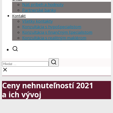
Náš príbeh a hodnoty
Partnerské banky
Kontakt
Všetky kontakty
Konzultácia s hypošpecialistom
Konzultácia s finančným špecialistom
Konzultácia s realitným maklérom
Ceny nehnuteľností 2021
a ich vývoj