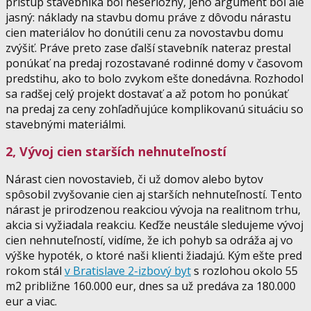
prístup stavebníka bol neseriózny, jeho argument bol ale
jasný: náklady na stavbu domu práve z dôvodu nárastu
cien materiálov ho donútili cenu za novostavbu domu
zvýšiť. Práve preto zase ďalší stavebník nateraz prestal
ponúkať na predaj rozostavané rodinné domy v časovom
predstihu, ako to bolo zvykom ešte donedávna. Rozhodol
sa radšej celý projekt dostavať a až potom ho ponúkať
na predaj za ceny zohľadňujúce komplikovanú situáciu so
stavebnými materiálmi.
2, Vývoj cien starších nehnuteľností
Nárast cien novostavieb, či už domov alebo bytov
spôsobil zvyšovanie cien aj starších nehnuteľností. Tento
nárast je prirodzenou reakciou vývoja na realitnom trhu,
akcia si vyžiadala reakciu. Keďže neustále sledujeme vývoj
cien nehnuteľností, vidíme, že ich pohyb sa odráža aj vo
výške hypoték, o ktoré naši klienti žiadajú. Kým ešte pred
rokom stál
v Bratislave 2-izbový byt
s rozlohou okolo 55
m2 približne 160.000 eur, dnes sa už predáva za 180.000
eur a viac.