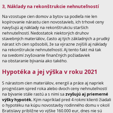
3, Náklady na rekonštrukcie nehnuteľností
Na vzostupe cien domov a bytov sa podieľa nie len
kopírovanie nárastu cien novostavieb, ich trhové ceny
navyšujú aj náklady na rekonštrukciu starších
nehnuteľností. Nedostatok niektorých druhov
stavebných materiálov, často aj tých základných a prudký
nárast ich cien spôsobili, že sa výrazne zvýšili aj náklady
na rekonštrukcie nehnuteľností. Aj tento fakt má tak
na svedomí zvyšovanie finančných požiadaviek
na obstaranie bývania ako takého.
Hypotéka a jej výška v roku 2021
S nárastom cien materiálov, energií a práce aj napriek
prognózam spred roka alebo dvoch ceny nehnuteľností
na bývanie stále rastú a s nimi sa
zvyšujú aj priemerné
výšky hypoték.
Kým napríklad pred 4 rokmi klienti žiadali
o hypotéku na kúpu novostavby rodinného domu v okolí
Bratislavy približne vo výške 160.000 eur, dnes nie sú