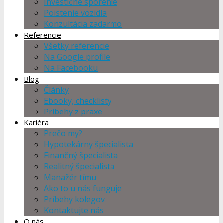
Investičné sporenie
Poistenie vozidla
Konzultácia zadarmo
Referencie
Všetky referencie
Na Google profile
Na Facebooku
Blog
Články
Ebooky, checklisty
Príbehy z praxe
Kariéra
Prečo my?
Hypotekárny špecialista
Finančný špecialista
Realitný špecialista
Manažér tímu
Ako to u nás funguje
Príbehy kolegov
Kontaktujte nás
O nás