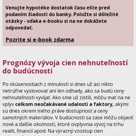
Venujte hypotéke dostatok času ešte pred
podaním žiadosti do banky. Položte si dôležité
otázky - vďaka e-booku si na ne dokážete
odpovedať.
Pozrite si e-book zdarma
Prognózy vývoja cien nehnuteľností
do budúcnosti
Po skúsenostiach z minulosti si dnes už asi nikto
netrúfne vyslovovať ani len odhady, ako sa budú ceny
nehnuteľnosti vyvíjať. Ako sme už zistili, môžu mať na ne
vplyv
celkom neočakávané udalosti a faktory,
akými
sú dnes okrem iného práve dostupnosť a ceny
samotných materiálov. V budúcnosti sa zase môžu objaviť
nové a ďalšie okolnosti, ktoré ovplyvnia vývoj na trhu
realít, financií apod. Na výrazný vzostup cien