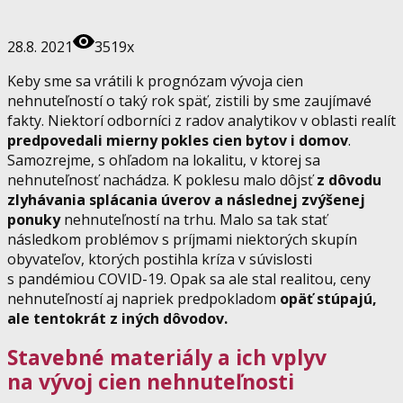
28.8. 2021
3519x
Keby sme sa vrátili k prognózam vývoja cien
nehnuteľností o taký rok späť, zistili by sme zaujímavé
fakty. Niektorí odborníci z radov analytikov v oblasti realít
predpovedali mierny pokles
cien bytov i domov
.
Samozrejme, s ohľadom na lokalitu, v ktorej sa
nehnuteľnosť nachádza. K poklesu malo dôjsť
z dôvodu
zlyhávania splácania úverov a následnej zvýšenej
ponuky
nehnuteľností na trhu. Malo sa tak stať
následkom problémov s príjmami niektorých skupín
obyvateľov, ktorých postihla kríza v súvislosti
s pandémiou COVID-19. Opak sa ale stal realitou, ceny
nehnuteľností aj napriek predpokladom
opäť stúpajú,
ale tentokrát z iných dôvodov.
Stavebné materiály a ich vplyv
na vývoj cien nehnuteľnosti