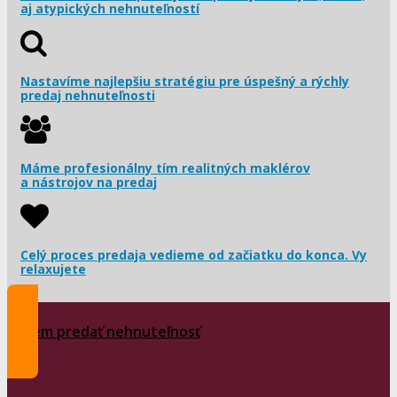
aj atypických nehnuteľností
Nastavíme najlepšiu stratégiu pre úspešný a rýchly
predaj nehnuteľnosti
Máme profesionálny tím realitných maklérov
a nástrojov na predaj
Celý proces predaja vedieme od začiatku do konca. Vy
relaxujete
Chcem predať nehnuteľnosť