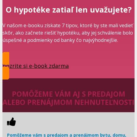
O hypotéke zatiaľ len uvažujete?
V našom e-booku získate 7 tipov, ktoré by ste mali vedieť
skôr, ako začnete riešiť hypotéku, aby jej schválenie bolo
úspešné a podmienky od banky čo najvýhodnejšie.
pozrite si e-book zdarma
POMÔŽEME VÁM AJ S PREDAJOM
ALEBO PRENÁJMOM NEHNUTEĽNOSTI
Pomôžeme vám s predajom a prenájmom bytu, domu,