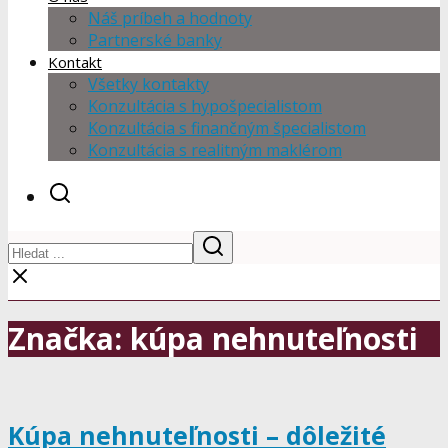
Náš príbeh a hodnoty
Partnerské banky
Kontakt
Všetky kontakty
Konzultácia s hypošpecialistom
Konzultácia s finančným špecialistom
Konzultácia s realitným maklérom
Značka: kúpa nehnuteľnosti
Kúpa nehnuteľnosti – dôležité