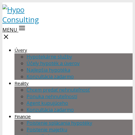
MENU
Úvery
Hypotekárne služby
Účely hypoték a úverov
Najlepšia hypotéka
Konzultácia zadarmo
Reality
Chcem predať nehnuteľnosť
Ponuka nehnuteľností
Agent kupujúceho
Konzultácia zadarmo
Financie
Poistenie splácania hypotéky
Poistenie majetku