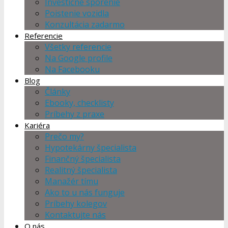
Investičné sporenie
Poistenie vozidla
Konzultácia zadarmo
Referencie
Všetky referencie
Na Google profile
Na Facebooku
Blog
Články
Ebooky, checklisty
Príbehy z praxe
Kariéra
Prečo my?
Hypotekárny špecialista
Finančný špecialista
Realitný špecialista
Manažér tímu
Ako to u nás funguje
Príbehy kolegov
Kontaktujte nás
O nás