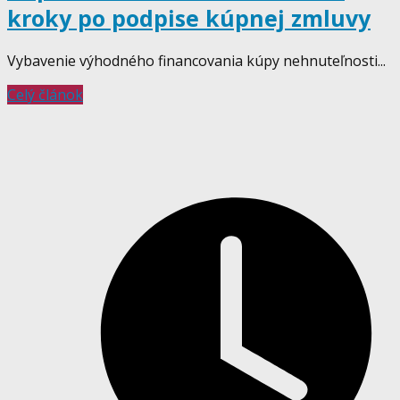
kroky po podpise kúpnej zmluvy
Vybavenie výhodného financovania kúpy nehnuteľnosti...
Celý článok