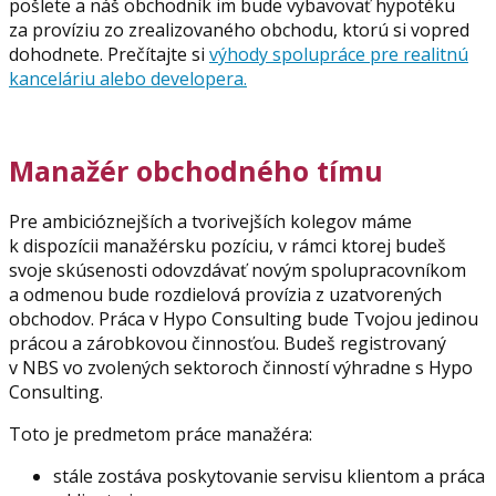
pošlete a náš obchodník im bude vybavovať hypotéku
za províziu zo zrealizovaného obchodu, ktorú si vopred
dohodnete. Prečítajte si
výhody spolupráce pre realitnú
kanceláriu alebo developera.
Manažér obchodného tímu
Pre ambicióznejších a tvorivejších kolegov máme
k dispozícii manažérsku pozíciu, v rámci ktorej budeš
svoje skúsenosti odovzdávať novým spolupracovníkom
a odmenou bude rozdielová provízia z uzatvorených
obchodov. Práca v Hypo Consulting bude Tvojou jedinou
prácou a zárobkovou činnosťou. Budeš registrovaný
v NBS vo zvolených sektoroch činností výhradne s Hypo
Consulting.
Toto je predmetom práce manažéra:
stále zostáva poskytovanie servisu klientom a práca