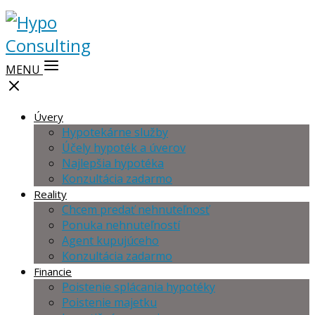
MENU
Úvery
Hypotekárne služby
Účely hypoték a úverov
Najlepšia hypotéka
Konzultácia zadarmo
Reality
Chcem predať nehnuteľnosť
Ponuka nehnuteľností
Agent kupujúceho
Konzultácia zadarmo
Financie
Poistenie splácania hypotéky
Poistenie majetku