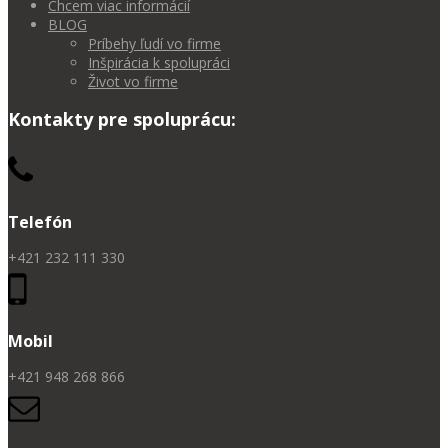
Chcem viac informácií
BLOG
Príbehy ľudí vo firme
Inšpirácia k spolupráci
Život vo firme
Kontakty pre spoluprácu:
Telefón
+421 232 111 330
Mobil
+421 948 268 866