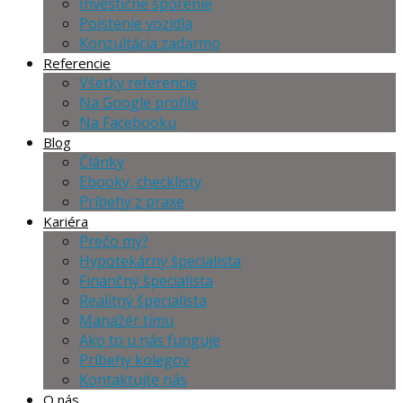
Investičné sporenie
Poistenie vozidla
Konzultácia zadarmo
Referencie
Všetky referencie
Na Google profile
Na Facebooku
Blog
Články
Ebooky, checklisty
Príbehy z praxe
Kariéra
Prečo my?
Hypotekárny špecialista
Finančný špecialista
Realitný špecialista
Manažér tímu
Ako to u nás funguje
Príbehy kolegov
Kontaktujte nás
O nás