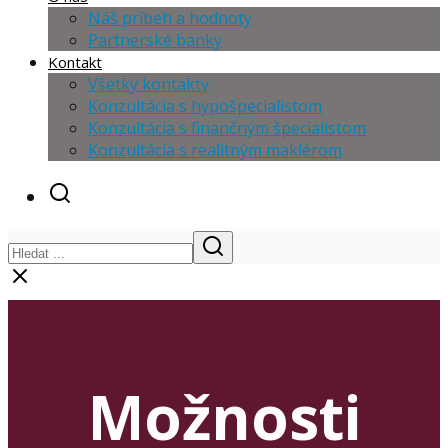
Náš príbeh a hodnoty
Partnerské banky
Kontakt
Všetky kontakty
Konzultácia s hypošpecialistom
Konzultácia s finančným špecialistom
Konzultácia s realitným maklérom
Možnosti