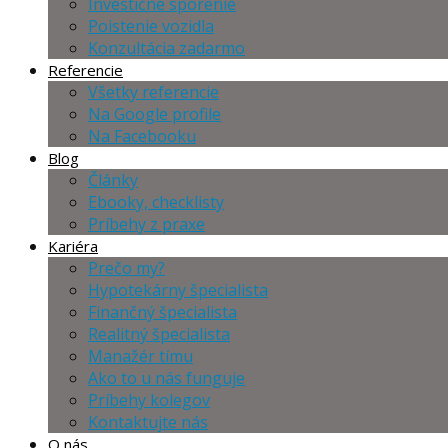
Investičné sporenie
Poistenie vozidla
Konzultácia zadarmo
Referencie
Všetky referencie
Na Google profile
Na Facebooku
Blog
Články
Ebooky, checklisty
Príbehy z praxe
Kariéra
Prečo my?
Hypotekárny špecialista
Finančný špecialista
Realitný špecialista
Manažér tímu
Ako to u nás funguje
Príbehy kolegov
Kontaktujte nás
O nás