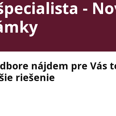
pecialista - N
ámky
odbore nájdem pre Vás t
šie riešenie