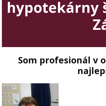
hypotekárny š
Z
Som profesionál v 
najlep