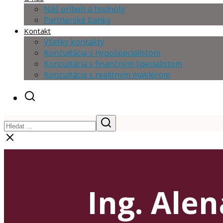
Náš príbeh a hodnoty
Partnerské banky
Kontakt
Všetky kontakty
Konzultácia s hypošpecialistom
Konzultácia s finančným špecialistom
Konzultácia s realitným maklérom
Ing. Alen