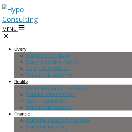
MENU
Úvery
Hypotekárne služby
Účely hypoték a úverov
Najlepšia hypotéka
Konzultácia zadarmo
Reality
Chcem predať nehnuteľnosť
Ponuka nehnuteľností
Agent kupujúceho
Konzultácia zadarmo
Financie
Poistenie splácania hypotéky
Poistenie majetku