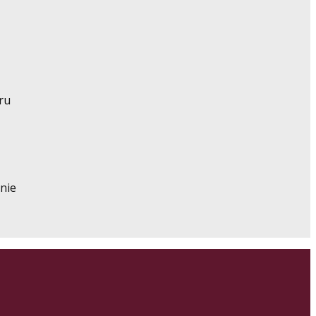
oru
nie