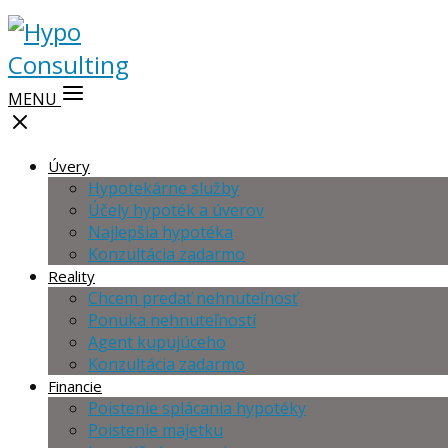
MENU
Úvery
Hypotekárne služby
Účely hypoték a úverov
Najlepšia hypotéka
Konzultácia zadarmo
Reality
Chcem predať nehnuteľnosť
Ponuka nehnuteľností
Agent kupujúceho
Konzultácia zadarmo
Financie
Poistenie splácania hypotéky
Poistenie majetku