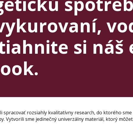
getickú spotre
 vykurovaní, vo
tiahnite si náš 
ook.
i spracovať rozsiahly kvalitatívny research, do ktorého sme 
. Vytvorili sme jedinečný univerzálny materiál, ktorý môžet