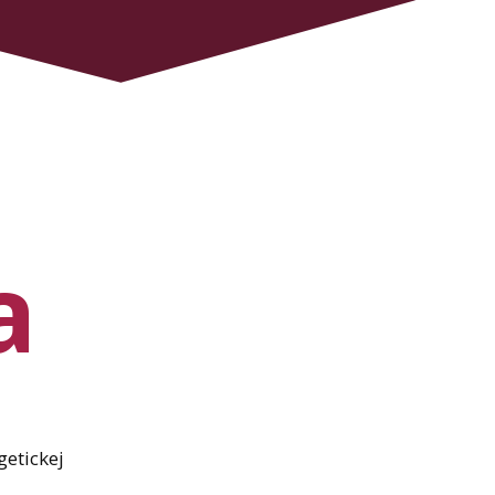
a
getickej