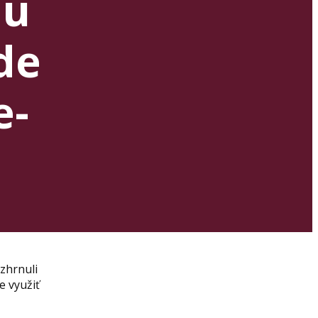
bu
de
e-
zhrnuli
e využiť