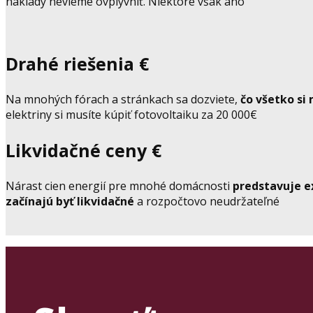
náklady nevieme ovplyvniť. Niektoré však áno
Drahé riešenia €
Na mnohých fórach a stránkach sa dozviete,
čo všetko si 
elektriny si musíte kúpiť fotovoltaiku za 20 000€
Likvidačné ceny €
Nárast cien energií pre mnohé domácnosti
predstavuje e
začínajú byť likvidačné
a rozpočtovo neudržateľné