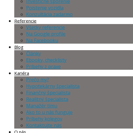
Investičné sporenie
Poistenie vozidla
Konzultácia zadarmo
Referencie
Všetky referencie
Na Google profile
Na Facebooku
Blog
Články
Ebooky, checklisty
Príbehy z praxe
Kariéra
Prečo my?
Hypotekárny špecialista
Finančný špecialista
Realitný špecialista
Manažér tímu
Ako to u nás funguje
Príbehy kolegov
Kontaktujte nás
O nás