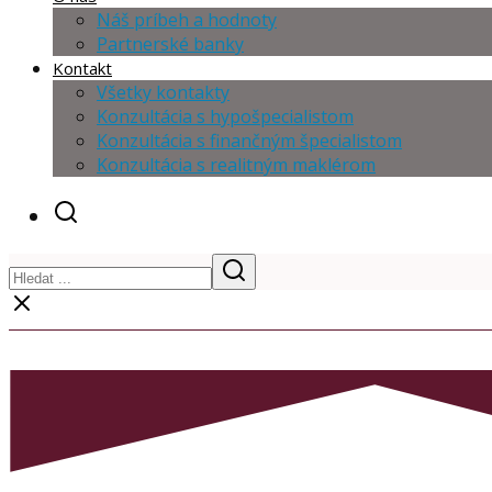
Náš príbeh a hodnoty
Partnerské banky
Kontakt
Všetky kontakty
Konzultácia s hypošpecialistom
Konzultácia s finančným špecialistom
Konzultácia s realitným maklérom