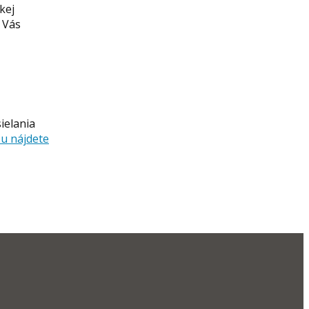
kej
a Vás
ielania
u nájdete