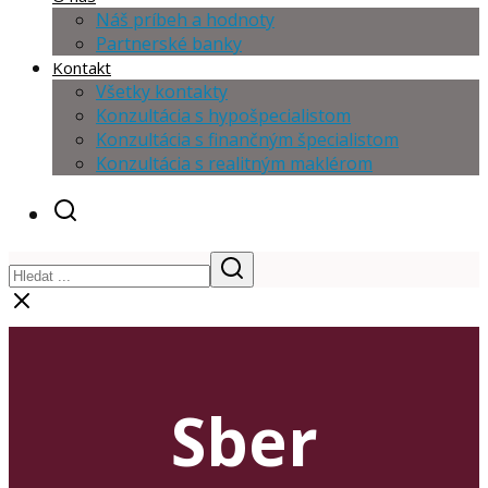
Náš príbeh a hodnoty
Partnerské banky
Kontakt
Všetky kontakty
Konzultácia s hypošpecialistom
Konzultácia s finančným špecialistom
Konzultácia s realitným maklérom
Sber