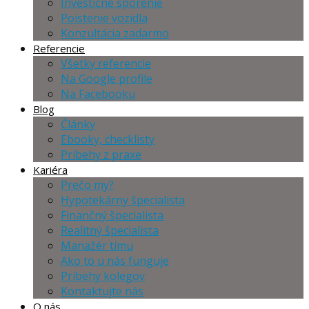
Investičné sporenie
Poistenie vozidla
Konzultácia zadarmo
Referencie
Všetky referencie
Na Google profile
Na Facebooku
Blog
Články
Ebooky, checklisty
Príbehy z praxe
Kariéra
Prečo my?
Hypotekárny špecialista
Finančný špecialista
Realitný špecialista
Manažér tímu
Ako to u nás funguje
Príbehy kolegov
Kontaktujte nás
O nás