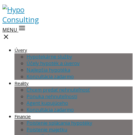
MENU
Úvery
Hypotekárne služby
Účely hypoték a úverov
Najlepšia hypotéka
Konzultácia zadarmo
Reality
Chcem predať nehnuteľnosť
Ponuka nehnuteľností
Agent kupujúceho
Konzultácia zadarmo
Financie
Poistenie splácania hypotéky
Poistenie majetku