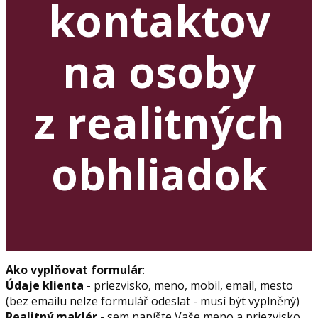
kontaktov
na osoby
z realitných
obhliadok
Ako vyplňovat formulár
:
Údaje klienta
- priezvisko, meno, mobil, email, mesto
(bez emailu nelze formulář odeslat - musí být vyplněný)
Realitný maklér
- sem napíšte Vaše meno a priezvisko,