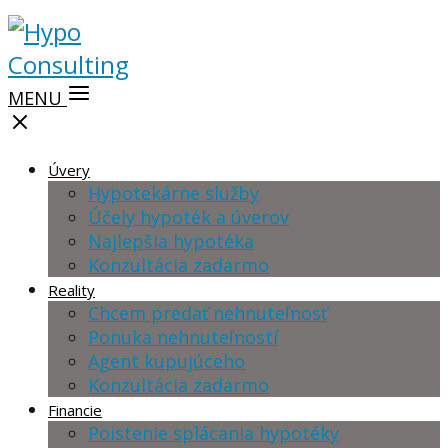
MENU
Úvery
Hypotekárne služby
Účely hypoték a úverov
Najlepšia hypotéka
Konzultácia zadarmo
Reality
Chcem predať nehnuteľnosť
Ponuka nehnuteľností
Agent kupujúceho
Konzultácia zadarmo
Financie
Poistenie splácania hypotéky