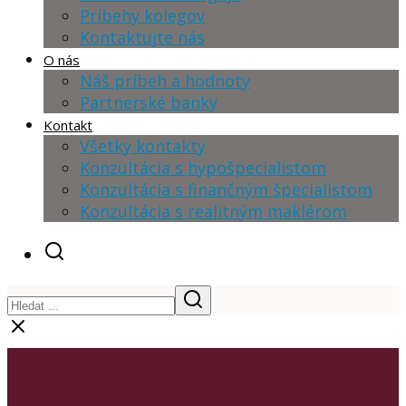
Príbehy kolegov
Kontaktujte nás
O nás
Náš príbeh a hodnoty
Partnerské banky
Kontakt
Všetky kontakty
Konzultácia s hypošpecialistom
Konzultácia s finančným špecialistom
Konzultácia s realitným maklérom