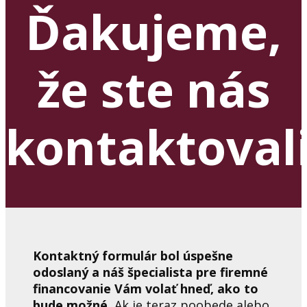
Ďakujeme,
že ste nás
kontaktoval
Kontaktný formulár bol úspešne
odoslaný a náš špecialista pre firemné
financovanie Vám volať hneď, ako to
bude možné.
Ak je teraz poobede alebo