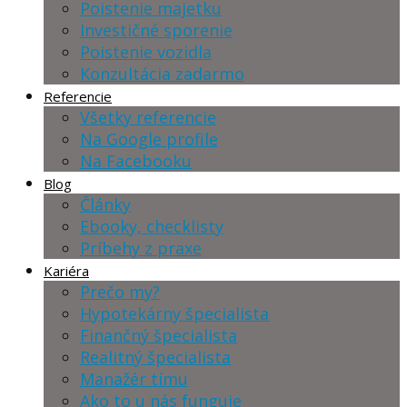
Poistenie majetku
Investičné sporenie
Poistenie vozidla
Konzultácia zadarmo
Referencie
Všetky referencie
Na Google profile
Na Facebooku
Blog
Články
Ebooky, checklisty
Príbehy z praxe
Kariéra
Prečo my?
Hypotekárny špecialista
Finančný špecialista
Realitný špecialista
Manažér tímu
Ako to u nás funguje