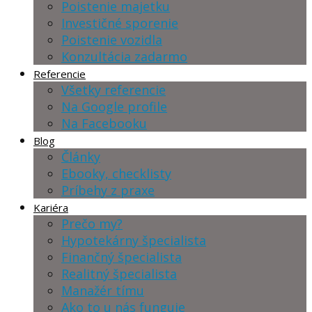
Poistenie majetku
Investičné sporenie
Poistenie vozidla
Konzultácia zadarmo
Referencie
Všetky referencie
Na Google profile
Na Facebooku
Blog
Články
Ebooky, checklisty
Príbehy z praxe
Kariéra
Prečo my?
Hypotekárny špecialista
Finančný špecialista
Realitný špecialista
Manažér tímu
Ako to u nás funguje