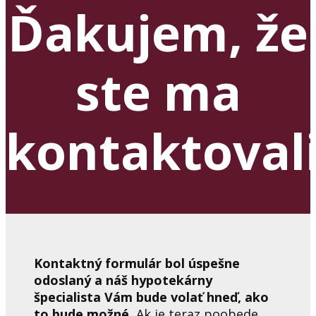
Ďakujem, že
ste ma
kontaktoval
Kontaktný formulár bol úspešne
odoslaný a náš hypotekárny
špecialista Vám bude volať hneď, ako
to bude možné.
Ak je teraz poobede