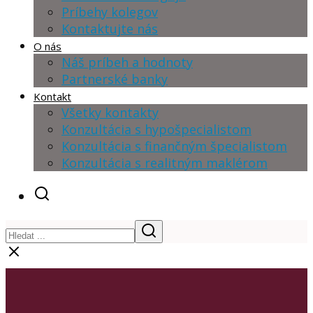
Príbehy kolegov
Kontaktujte nás
O nás
Náš príbeh a hodnoty
Partnerské banky
Kontakt
Všetky kontakty
Konzultácia s hypošpecialistom
Konzultácia s finančným špecialistom
Konzultácia s realitným maklérom