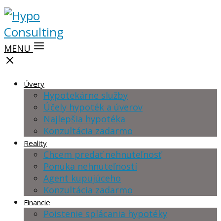
MENU
Úvery
Hypotekárne služby
Účely hypoték a úverov
Najlepšia hypotéka
Konzultácia zadarmo
Reality
Chcem predať nehnuteľnosť
Ponuka nehnuteľností
Agent kupujúceho
Konzultácia zadarmo
Financie
Poistenie splácania hypotéky