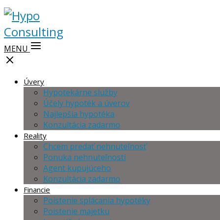
MENU
Úvery
Hypotekárne služby
Účely hypoték a úverov
Najlepšia hypotéka
Konzultácia zadarmo
Reality
Chcem predať nehnuteľnosť
Ponuka nehnuteľností
Agent kupujúceho
Konzultácia zadarmo
Financie
Poistenie splácania hypotéky
Poistenie majetku