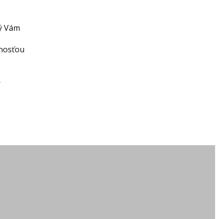
rý Vám
žnosťou
.