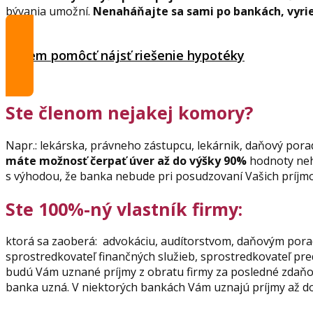
bývania umožní.
Nenaháňajte sa sami po bankách, vyri
Chcem pomôcť nájsť riešenie hypotéky
Ste členom nejakej komory?
Napr.: lekárska, právneho zástupcu, lekárnik, daňový porad
máte možnosť čerpať úver až do výšky 90%
hodnoty neh
s výhodou, že banka nebude pri posudzovaní Vašich príjmo
Ste 100%-ný vlastník firmy:
ktorá sa zaoberá: advokáciu, audítorstvom, daňovým porad
sprostredkovateľ finančných služieb, sprostredkovateľ pred
budú Vám uznané príjmy z obratu firmy za posledné zdaňo
banka uzná. V niektorých bankách Vám uznajú príjmy až do