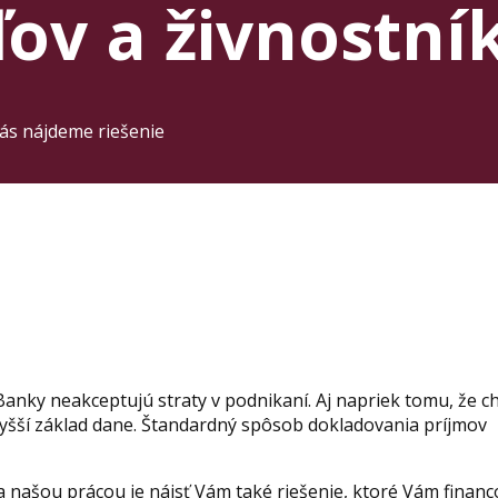
ov a živnostní
Vás nájdeme riešenie
Banky neakceptujú straty v podnikaní. Aj napriek tomu, že c
jvyšší základ dane. Štandardný spôsob dokladovania príjmov
 našou prácou je nájsť Vám také riešenie, ktoré Vám financ