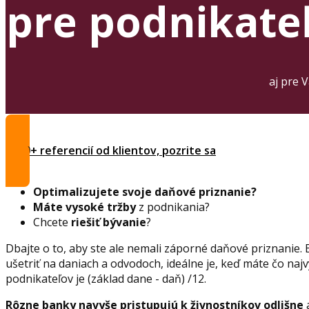
pre podnikateľ
aj pre 
1000+ referencií od klientov, pozrite sa
Optimalizujete svoje daňové priznanie?
Máte vysoké tržby
z podnikania?
Chcete
riešiť bývanie
?
Dbajte o to, aby ste ale nemali záporné daňové priznanie. 
ušetriť na daniach a odvodoch, ideálne je, keď máte čo na
podnikateľov je (základ dane - daň) /12.
Rôzne banky navyše pristupujú k živnostníkov odlišne
a