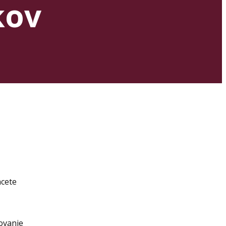
kov
hcete
ovanie