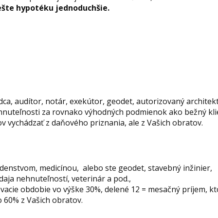
ešte hypotéku jednoduchšie.
ca, audítor, notár, exekútor, geodet, autorizovaný architek
nuteľnosti za rovnako výhodných podmienok ako bežný klie
v vychádzať z daňového priznania, ale z Vašich obratov.
enstvom, medicínou, alebo ste geodet, stavebný inžinier,
aja nehnuteľností, veterinár a pod.,
vacie obdobie vo výške 30%, delené 12 = mesačný príjem, k
 60% z Vašich obratov.