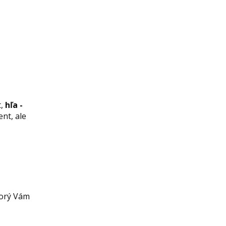
t,
hľa -
nt, ale
torý Vám