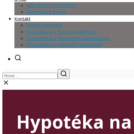
Náš príbeh a hodnoty
Partnerské banky
Kontakt
Všetky kontakty
Konzultácia s hypošpecialistom
Konzultácia s finančným špecialistom
Konzultácia s realitným maklérom
Hypotéka na 