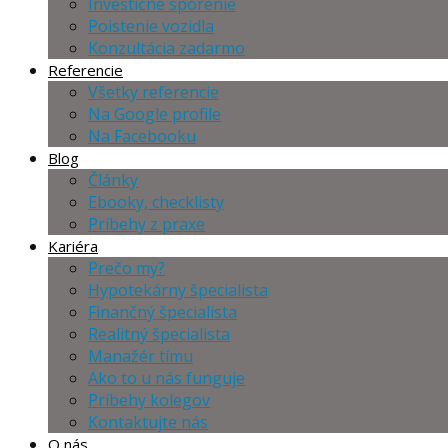
Investičné sporenie
Poistenie vozidla
Konzultácia zadarmo
Referencie
Všetky referencie
Na Google profile
Na Facebooku
Blog
Články
Ebooky, checklisty
Príbehy z praxe
Kariéra
Prečo my?
Hypotekárny špecialista
Finančný špecialista
Realitný špecialista
Manažér tímu
Ako to u nás funguje
Príbehy kolegov
Kontaktujte nás
O nás