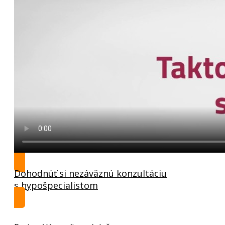
Dohodnúť si nezáväznú konzultáciu
s hypošpecialistom