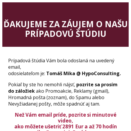
ĎAKUJEME ZA ZÁUJEM O NAŠU
PRÍPADOVÚ ŠTÚDIU
Prípadová štúdia Vám bola odoslaná na uvedený
email,
odosielateľom je:
Tomáš Míka @ HypoConsulting.
Pokiaľ by ste ho nemohli nájsť,
pozrite sa prosím
do záložiek
ako Promoakcie, Reklamy (gmail),
Hromadná pošta (zoznam), do Spamu alebo
Nevyžiadanej pošty, môže spadnúť aj tam.
Než Vám email príde, pozrite si minutové
video,
ako môžete ušetriť 2891 Eur a až 70 hodín