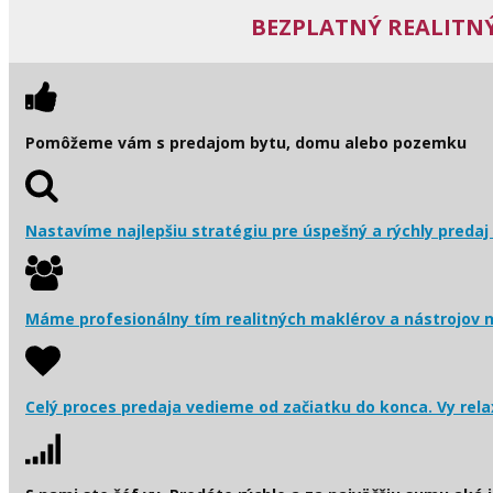
BEZPLATNÝ REALITNÝ
Pomôžeme vám s predajom bytu, domu alebo pozemku
Nastavíme najlepšiu stratégiu pre úspešný a rýchly predaj
Máme profesionálny tím realitných maklérov a nástrojov n
Celý proces predaja vedieme od začiatku do konca. Vy rela