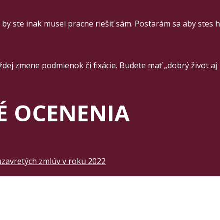
 by ste inak musel pracne riešiť sám. Postarám sa aby stes
ždej zmene podmienok či fixácie. Budete mať „dobrý život aj
É OCENENIA
uzavretých zmlúv v roku 2022