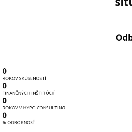
sit
Odb
0
ROKOV SKÚSENOSTÍ
0
FINANČNÝCH INŠTITÚCIÍ
0
ROKOV V HYPO CONSULTING
0
% ODBORNOSŤ