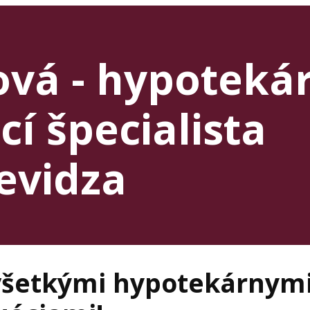
ová - hypoteká
cí špecialista
evidza
šetkými hypotekárnym