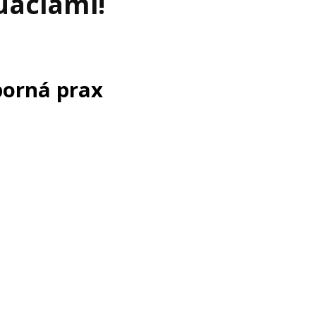
uáciami!
orná prax