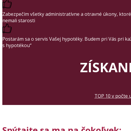
Zabezpečím všetky administratívne a otravné úkony, ktoré
nemali starosti
Postarám sa o servis Vašej hypotéky. Budem pri Vás pri ka
s hypotékou“
ZÍSKAN
TOP 10 v počte 
Spýtajte sa ma na čokoľvek: