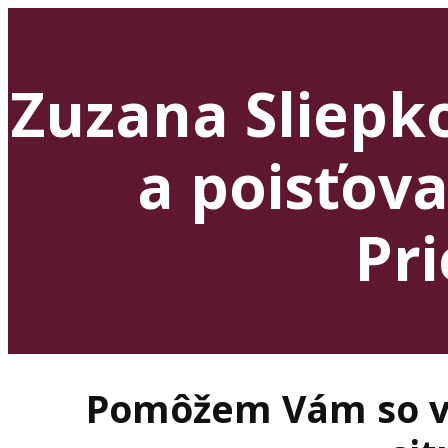
Zuzana Sliepk
a poisťova
Pri
Pomôžem Vám so v