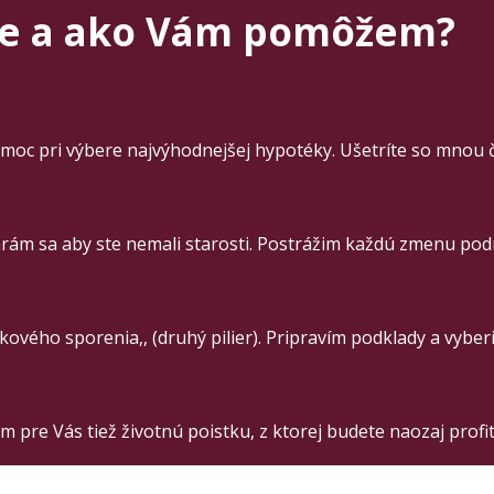
te a ako Vám pomôžem?
moc pri výbere najvýhodnejšej hypotéky. Ušetríte so mnou 
rám sa aby ste nemali starosti. Postrážim každú zmenu pod
vého sporenia,, (druhý pilier). Pripravím podklady a vybe
m pre Vás tiež životnú poistku, z ktorej budete naozaj profi