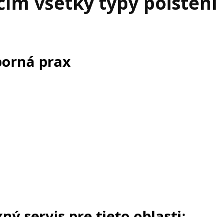
čím všetky typy poisten
orná prax
 servis pre tieto oblasti: