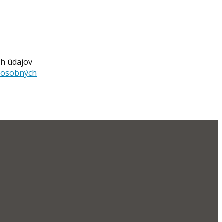
ch údajov
a osobných