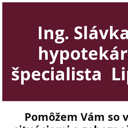
Ing. Slávk
hypotekár
špecialista L
Pomôžem Vám so v