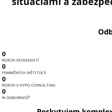
situáciami a zabezpe
Odb
0
ROKOV SKÚSENOSTÍ
0
FINANČNÝCH INŠTITÚCIÍ
0
ROKOV V HYPO CONSULTING
0
% ODBORNOSŤ
Poskytujem komplexný