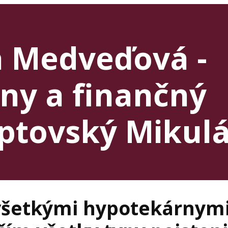
a Medveďová -
ny a finančný
iptovský Mikul
šetkými hypotekárnym