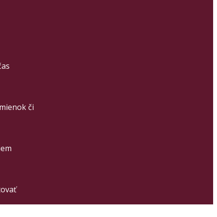
čas
mienok či
riem
tovať