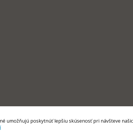
iné umožňujú poskytnúť lepšiu skúsenosť pri návšteve naš
í