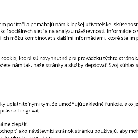
om počítači a pomáhajú nám k lepšej užívateľskej skúsenost
ií sociálnych sietí a na analýzu návštevnosti. Informácie o
orí ich môžu kombinovať s ďalšími informáciami, ktoré ste im
cookie, ktoré sú nevyhnutné pre prevádzku týchto stránok.
ete nám tak, naše stránky a služby zlepšovať. Svoj súhla
 uplatniteľnými tým, že umožňujú základné funkcie, ako je
správne fungovať.
máme zlepšiť.
ochopiť, ako návštevníci stránok stránku používajú, aby mo
iť s konkrétnou osobou.