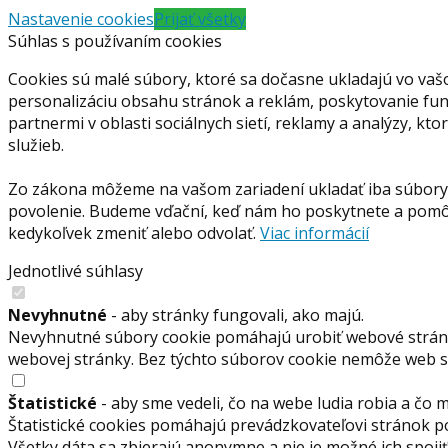
Nastavenie cookies
Prijať všetky
Súhlas s používaním cookies
Cookies sú malé súbory, ktoré sa dočasne ukladajú vo vaš
personalizáciu obsahu stránok a reklám, poskytovanie funkc
partnermi v oblasti sociálnych sietí, reklamy a analýzy, kt
služieb.
Zo zákona môžeme na vašom zariadení ukladať iba súbory 
povolenie. Budeme vďační, keď nám ho poskytnete a pomôž
kedykoľvek zmeniť alebo odvolať.
Viac informácií
Jednotlivé súhlasy
Nevyhnutné
- aby stránky fungovali, ako majú.
Nevyhnutné súbory cookie pomáhajú urobiť webové stránky
webovej stránky. Bez týchto súborov cookie nemôže web 
Štatistické
- aby sme vedeli, čo na webe ludia robia a čo 
Štatistické cookies pomáhajú prevádzkovateľovi stránok p
Všetky dáta sa zbierajú anonymne a nie je možné ich spoj