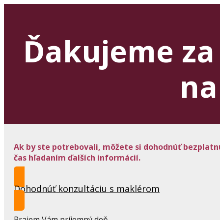
Ďakujeme za 
na
Ak by ste potrebovali, môžete si dohodnúť bezplatn
čas hľadaním ďalších informácií.
Dohodnúť konzultáciu s maklérom
Prajem Vám príjemný deň.