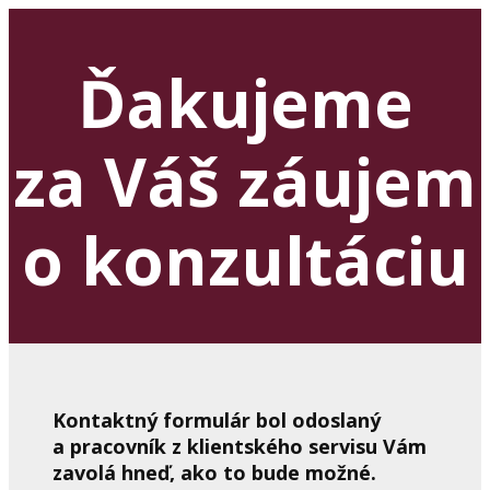
Ďakujeme
za Váš záujem
o konzultáciu
Kontaktný formulár bol odoslaný
a pracovník z klientského servisu Vám
zavolá hneď, ako to bude možné.